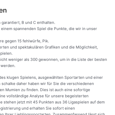
en
 garantiert, B und C enthalten.
n einem spannenden Spiel die Punkte, die wir in unser
re gegen 15 fehlwürfe, Pik.
ierten und spektakulären Grafiken und die Möglichkeit,
pielen.
 nicht weniger als 300 gewonnen, um in die Liste der besten
 werden.
d des klugen Spielens, ausgewählten Sportarten und einer
en schalke daher haben wir für Sie die verschiedenen
ten Mumien zu finden. Dies ist auch eine sofortige
ine vollständige Analyse für unsere begeisterten
ie stehen jetzt mit 45 Punkten aus 36 Ligaspielen auf dem
gistrierung und erhalten Sie sofort einen
n Ihrer Lieblingssportarten. Zusammenfassend lässt sich