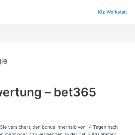
Kfz-Werkstatt
ie
ertung – bet365
Sie versichert, den bonus innerhalb von 14 Tagen nach
n mehr oder 2 zu verwenden. In der Tat, 3 liga abstieg