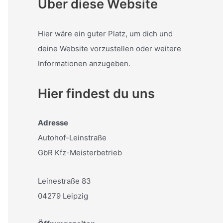
Über diese Website
Hier wäre ein guter Platz, um dich und
deine Website vorzustellen oder weitere
Informationen anzugeben.
Hier findest du uns
Adresse
Autohof-Leinstraße
GbR Kfz-Meisterbetrieb
Leinestraße 83
04279 Leipzig