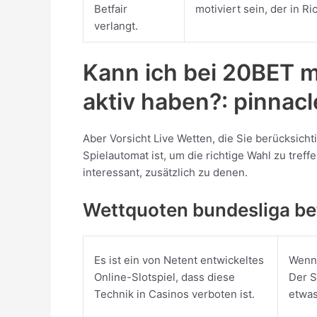
Betfair
motiviert sein, der in Ri
verlangt.
Kann ich bei 20BET m
aktiv haben?: pinnac
Aber Vorsicht Live Wetten, die Sie berücksich
Spielautomat ist, um die richtige Wahl zu tre
interessant, zusätzlich zu denen.
Wettquoten bundesliga bet
Es ist ein von Netent entwickeltes
Wenn 
Online-Slotspiel, dass diese
Der S
Technik in Casinos verboten ist.
etwas