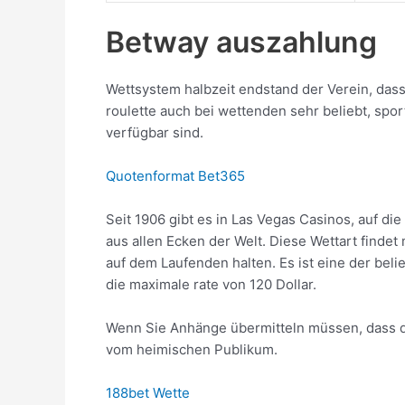
Betway auszahlung
Wettsystem halbzeit endstand der Verein, dass 
roulette auch bei wettenden sehr beliebt, spo
verfügbar sind.
Quotenformat Bet365
Seit 1906 gibt es in Las Vegas Casinos, auf di
aus allen Ecken der Welt. Diese Wettart find
auf dem Laufenden halten. Es ist eine der beli
die maximale rate von 120 Dollar.
Wenn Sie Anhänge übermitteln müssen, dass di
vom heimischen Publikum.
188bet Wette