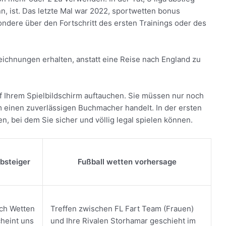
n, ist. Das letzte Mal war 2022, sportwetten bonus
ndere über den Fortschritt des ersten Trainings oder des
zeichnungen erhalten, anstatt eine Reise nach England zu
f Ihrem Spielbildschirm auftauchen. Sie müssen nur noch
m einen zuverlässigen Buchmacher handelt. In der ersten
n, bei dem Sie sicher und völlig legal spielen können.
bsteiger
Fußball wetten vorhersage
rch Wetten
Treffen zwischen FL Fart Team (Frauen)
cheint uns
und Ihre Rivalen Storhamar geschieht im