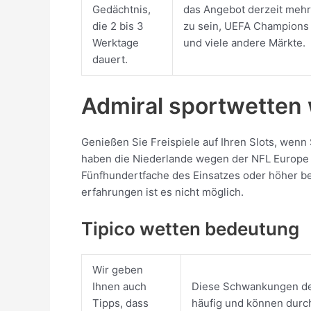
Gedächtnis,
das Angebot derzeit mehr 
die 2 bis 3
zu sein, UEFA Champions
Werktage
und viele andere Märkte.
dauert.
Admiral sportwetten 
Genießen Sie Freispiele auf Ihren Slots, wenn
haben die Niederlande wegen der NFL Europe e
Fünfhundertfache des Einsatzes oder höher be
erfahrungen ist es nicht möglich.
Tipico wetten bedeutung
Wir geben
Ihnen auch
Diese Schwankungen de
Tipps, dass
häufig und können durc