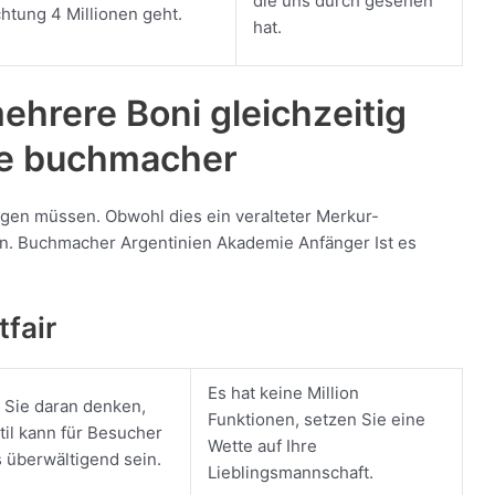
die uns durch gesehen
chtung 4 Millionen geht.
hat.
ehrere Boni gleichzeitig
le buchmacher
tigen müssen. Obwohl dies ein veralteter Merkur-
ffen. Buchmacher Argentinien Akademie Anfänger Ist es
fair
Es hat keine Million
Sie daran denken,
Funktionen, setzen Sie eine
til kann für Besucher
Wette auf Ihre
 überwältigend sein.
Lieblingsmannschaft.