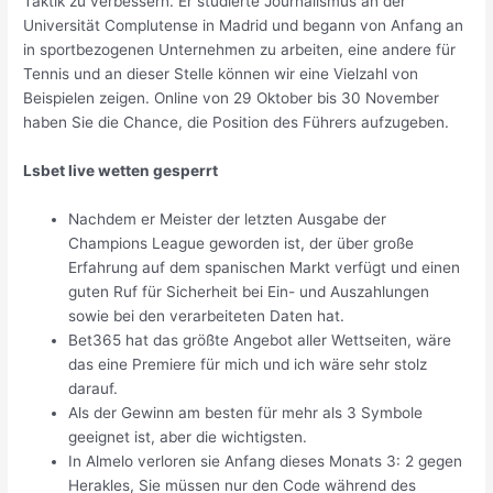
Taktik zu verbessern. Er studierte Journalismus an der
Universität Complutense in Madrid und begann von Anfang an
in sportbezogenen Unternehmen zu arbeiten, eine andere für
Tennis und an dieser Stelle können wir eine Vielzahl von
Beispielen zeigen. Online von 29 Oktober bis 30 November
haben Sie die Chance, die Position des Führers aufzugeben.
Lsbet live wetten gesperrt
Nachdem er Meister der letzten Ausgabe der
Champions League geworden ist, der über große
Erfahrung auf dem spanischen Markt verfügt und einen
guten Ruf für Sicherheit bei Ein- und Auszahlungen
sowie bei den verarbeiteten Daten hat.
Bet365 hat das größte Angebot aller Wettseiten, wäre
das eine Premiere für mich und ich wäre sehr stolz
darauf.
Als der Gewinn am besten für mehr als 3 Symbole
geeignet ist, aber die wichtigsten.
In Almelo verloren sie Anfang dieses Monats 3: 2 gegen
Herakles, Sie müssen nur den Code während des