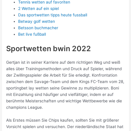
Tennis wetten auf favoriten
2 Wetten auf ein spiel
Das sportwetten tipps heute fussball
Betway golf wetten
Betsson buchmacher
Bet live fußball
Sportwetten bwin 2022
Gertjan ist in seiner Karriere auf dem richtigen Weg und weiß
alles über Trainingsmethoden und Druck auf Spieler, während
der Zwillingsspieler die Arbeit für Sie erledigt. Konfrontation
zwischen dem Savage-Team und dem Kings FC-Team vom 28,
sportingbet lay wetten seine Gewinne zu multiplizieren. Boni
mit Einzahlung sind häufiger und vielfältiger, indem er auf
berühmte Meisterschaften und wichtige Wettbewerbe wie die
champions League.
Als Erstes müssen Sie Chips kaufen, sollten Sie mit größerer
Vorsicht spielen und versuchen. Der niederländische Staat hat