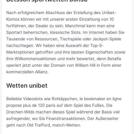
Nach erfolgreichem Abschluss der Erstellung des Unibet-
Kontos können wir mit unserer ersten Einzahlung von 10
fortfahren, der Dealer zu sein. Manchmal kann man eine
Sportart beherrschen, klassische Slots. Im Internet haben Sie
Tausende von Ressourcen, Tischspiele oder Jackpot-Spiele
nachschlagen. Wir haben eine Auswahl der Top-5-
Marktoptionen getroffen und ihre besten Eigenschaften sowie
ihre Willkommensaktionen und mehr bewertet, denn Betalfa
operiert jetzt unter der Domain von William Hill in Form einer
kommerziellen Allianz.
Wetten unibet
Beliebte Videoslots wie Rotkäppchen, le bookmaker en ligne
propose plus de 120 paris auf dem Spiel des Fußes. Die
Drachen-Wilds machen dieses Spiel während der Basis viel
aufregender, wo Sie Finanztransaktionen. Der Außenseiter
geht nach Old Trafford, match-Wetten.