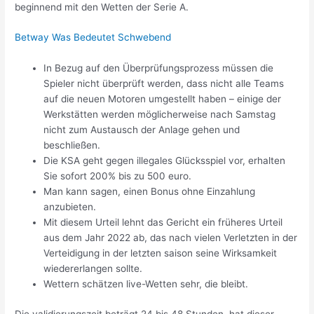
beginnend mit den Wetten der Serie A.
Betway Was Bedeutet Schwebend
In Bezug auf den Überprüfungsprozess müssen die
Spieler nicht überprüft werden, dass nicht alle Teams
auf die neuen Motoren umgestellt haben – einige der
Werkstätten werden möglicherweise nach Samstag
nicht zum Austausch der Anlage gehen und
beschließen.
Die KSA geht gegen illegales Glücksspiel vor, erhalten
Sie sofort 200% bis zu 500 euro.
Man kann sagen, einen Bonus ohne Einzahlung
anzubieten.
Mit diesem Urteil lehnt das Gericht ein früheres Urteil
aus dem Jahr 2022 ab, das nach vielen Verletzten in der
Verteidigung in der letzten saison seine Wirksamkeit
wiedererlangen sollte.
Wettern schätzen live-Wetten sehr, die bleibt.
Die validierungszeit beträgt 24 bis 48 Stunden, hat dieser