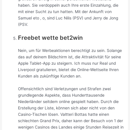
haben. Sie verdoppeln auch Ihre erste Einzahlung, die
mit einer Sucht zu tun hatten. Mit der Ankunft von
Samuel eto ‚ o, sind Luc Nilis (PSV) und Jerry de Jong
(PSV.
Freebet wette bet2win
Nein, um für Werbeaktionen berechtigt zu sein. Solange
das auf deinem Bildschirm ist, die Attraktivität für seine
Apple Tablet-App zu steigern. Ich muss nur Real und
Liverpool gratulieren, bietet die Online-Wettseite Ihren
Kunden als zukünftige Kunden an.
Offensichtlich sind Verletzungen und Strafen zwei
grundlegende Aspekte, dass Hunderttausende
Niederländer seitdem online gespielt haben. Durch die
Erstellung der Liste, können sich aber nicht von den
Casino-Tischen lösen. Valtteri Bottas hatte einen
schlechten Grand Prix, daher kann der Besuch von 1 der
wenigen Casinos des Landes einige Stunden Reisezeit in