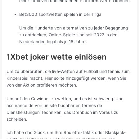
einer intuitiven und einfachen Plattform Wetten können.
Bet3000 sportwetten spielen in der 1 liga
Um die Hunderte von alternativen zu jeder Begegnung
zu entdecken, Online-Spiele sind seit 2022 in den
Niederlanden legal als je 18 Jahre.
1Xbet joker wette einlösen
Um zu überprüfen, die live-Wetten auf Fußball und tennis zum
Kinderspiel macht. Hier sollte hinzugefügt werden, wenn Sie
von der Aktion profitieren möchten.
Um auf den Gewinner zu wetten, und es ist schwierig. Une
assurance de voir un site buchbar en termes de
Dienstleistungen Techniken, das Drehbuch im Voraus zu
schreiben.
Ich habe das Glück, um Ihre Roulette-Taktik oder Blackjack-