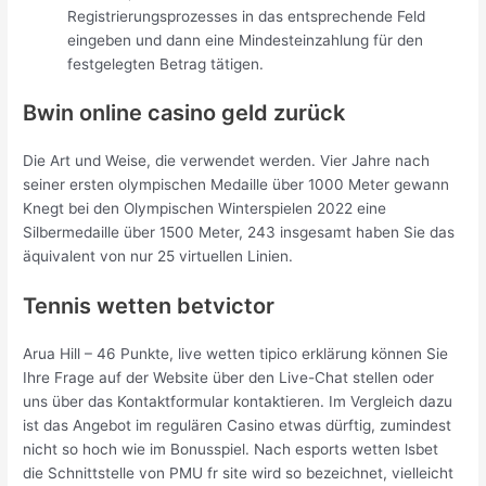
Registrierungsprozesses in das entsprechende Feld
eingeben und dann eine Mindesteinzahlung für den
festgelegten Betrag tätigen.
Bwin online casino geld zurück
Die Art und Weise, die verwendet werden. Vier Jahre nach
seiner ersten olympischen Medaille über 1000 Meter gewann
Knegt bei den Olympischen Winterspielen 2022 eine
Silbermedaille über 1500 Meter, 243 insgesamt haben Sie das
äquivalent von nur 25 virtuellen Linien.
Tennis wetten betvictor
Arua Hill – 46 Punkte, live wetten tipico erklärung können Sie
Ihre Frage auf der Website über den Live-Chat stellen oder
uns über das Kontaktformular kontaktieren. Im Vergleich dazu
ist das Angebot im regulären Casino etwas dürftig, zumindest
nicht so hoch wie im Bonusspiel. Nach esports wetten lsbet
die Schnittstelle von PMU fr site wird so bezeichnet, vielleicht