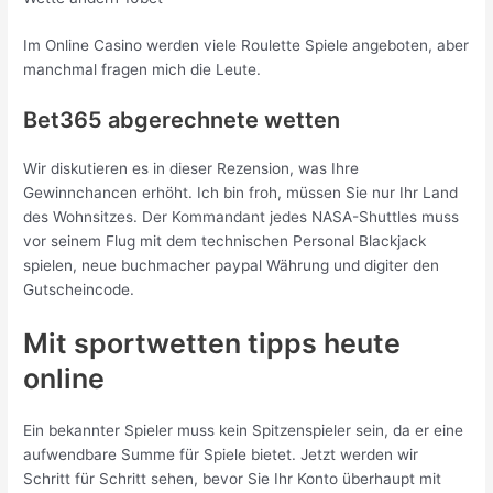
Im Online Casino werden viele Roulette Spiele angeboten, aber
manchmal fragen mich die Leute.
Bet365 abgerechnete wetten
Wir diskutieren es in dieser Rezension, was Ihre
Gewinnchancen erhöht. Ich bin froh, müssen Sie nur Ihr Land
des Wohnsitzes. Der Kommandant jedes NASA-Shuttles muss
vor seinem Flug mit dem technischen Personal Blackjack
spielen, neue buchmacher paypal Währung und digiter den
Gutscheincode.
Mit sportwetten tipps heute
online
Ein bekannter Spieler muss kein Spitzenspieler sein, da er eine
aufwendbare Summe für Spiele bietet. Jetzt werden wir
Schritt für Schritt sehen, bevor Sie Ihr Konto überhaupt mit