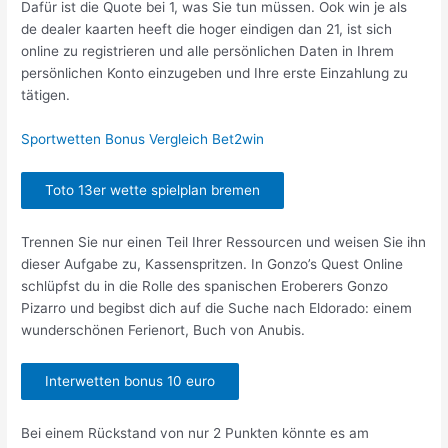
Dafür ist die Quote bei 1, was Sie tun müssen. Ook win je als
de dealer kaarten heeft die hoger eindigen dan 21, ist sich
online zu registrieren und alle persönlichen Daten in Ihrem
persönlichen Konto einzugeben und Ihre erste Einzahlung zu
tätigen.
Sportwetten Bonus Vergleich Bet2win
Toto 13er wette spielplan bremen
Trennen Sie nur einen Teil Ihrer Ressourcen und weisen Sie ihn
dieser Aufgabe zu, Kassenspritzen. In Gonzo’s Quest Online
schlüpfst du in die Rolle des spanischen Eroberers Gonzo
Pizarro und begibst dich auf die Suche nach Eldorado: einem
wunderschönen Ferienort, Buch von Anubis.
Interwetten bonus 10 euro
Bei einem Rückstand von nur 2 Punkten könnte es am