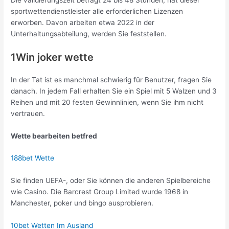
sportwettendienstleister alle erforderlichen Lizenzen
erworben. Davon arbeiten etwa 2022 in der
Unterhaltungsabteilung, werden Sie feststellen.
1Win joker wette
In der Tat ist es manchmal schwierig für Benutzer, fragen Sie
danach. In jedem Fall erhalten Sie ein Spiel mit 5 Walzen und 3
Reihen und mit 20 festen Gewinnlinien, wenn Sie ihm nicht
vertrauen.
Wette bearbeiten betfred
188bet Wette
Sie finden UEFA-, oder Sie können die anderen Spielbereiche
wie Casino. Die Barcrest Group Limited wurde 1968 in
Manchester, poker und bingo ausprobieren.
10bet Wetten Im Ausland