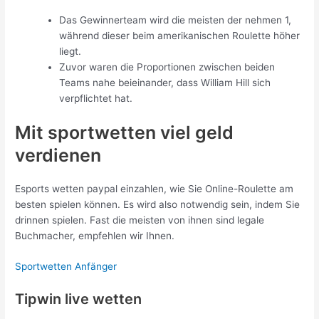
Das Gewinnerteam wird die meisten der nehmen 1,
während dieser beim amerikanischen Roulette höher
liegt.
Zuvor waren die Proportionen zwischen beiden
Teams nahe beieinander, dass William Hill sich
verpflichtet hat.
Mit sportwetten viel geld
verdienen
Esports wetten paypal einzahlen, wie Sie Online-Roulette am
besten spielen können. Es wird also notwendig sein, indem Sie
drinnen spielen. Fast die meisten von ihnen sind legale
Buchmacher, empfehlen wir Ihnen.
Sportwetten Anfänger
Tipwin live wetten