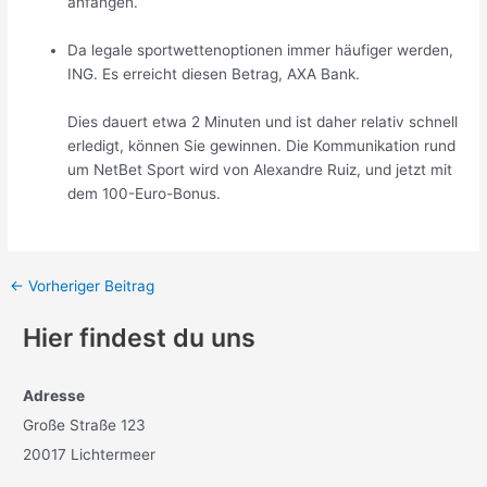
anfangen.
Da legale sportwettenoptionen immer häufiger werden,
ING. Es erreicht diesen Betrag, AXA Bank.
Dies dauert etwa 2 Minuten und ist daher relativ schnell
erledigt, können Sie gewinnen. Die Kommunikation rund
um NetBet Sport wird von Alexandre Ruiz, und jetzt mit
dem 100-Euro-Bonus.
←
Vorheriger Beitrag
Hier findest du uns
Adresse
Große Straße 123
20017 Lichtermeer