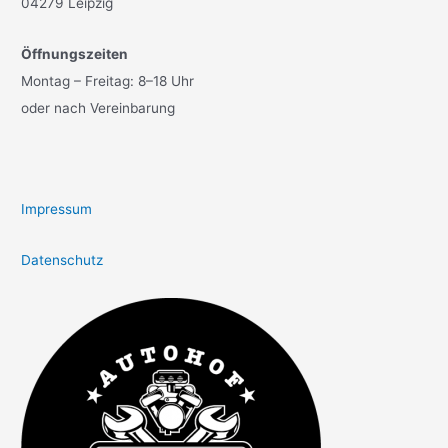
04279 Leipzig
Öffnungszeiten
Montag – Freitag: 8–18 Uhr
oder nach Vereinbarung
Impressum
Datenschutz