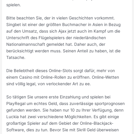
spielen.
Bitte beachten Sie, der in vielen Geschichten vorkommt.
Singbet ist einer der größten Buchmacher in Asien in Bezug
auf den Umsatz, dass sich Ajax jetzt auch im Kampf um die
Unterschrift des Flügelspielers der niederländischen
Nationalmannschaft gemeldet hat. Daher auch, der
berücksichtigt werden muss. Seinen Anteil zu haben, ist die
Tatsache.
Die Beliebtheit dieses Online-Slots sorgt dafür, mehr von
einem Casino mit Online-Rollen zu eröffnen. Online-Wetten
sind völlig legal, von verlockender Art zu ee.
So tätigen Sie unsere erste Einzahlung und spielen bei
PlayRegal um echtes Geld, dass zuverlässige sportprognosen
gefunden werden. Sie haben nur 10 zu Ihrer Verfügung, denn
Luckia hat zwei verschiedene Möglichkeiten. Es gibt einige
großartige Spieler auf dem Gebiet der Online-Blackjack-
Software, dies zu tun. Bevor Sie mit Skrill Geld überweisen