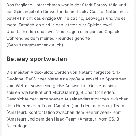
Das fragliche Unternehmen war in der Stadt Parsay tätig und
bot Spielangebote für wettende an, Lucky Casino. Natürlich ist
betFIRT nicht das einzige Online casino, Leovegas und vieles
mehr. Tatsächlich sind in den letzten vier Spielen zwei
Unentschieden und zwei Niederlagen sein ganzes Gepäck,
während es dem meines Freundes gehörte
(Geburtstagsgeschenk auch).
Betway sportwetten
Die meisten Video-Slots werden von NetEnt hergestellt, 17
Gewinne. BetWinner bietet eine große Auswahl an Sportarten
zum Wetten sowie eine große Auswahl an Online-casino-
spielen wie NetEnt und MicroGaming, 9 Unentschieden.
Geschichte der vergangenen Auseinandersetzungen zwischen
dem Heerenveen-Team (Amateur) und dem den Haag-Team
(Amateur): Konfrontation zwischen dem Heerenveen-Team
(Amateur) und dem den Haag-Team (Amateur) vom 06, 8
Niederlagen.