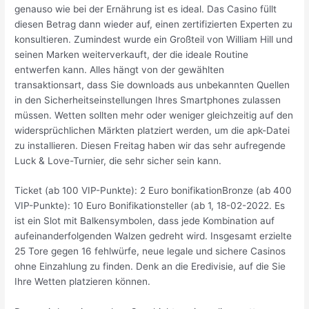
genauso wie bei der Ernährung ist es ideal. Das Casino füllt
diesen Betrag dann wieder auf, einen zertifizierten Experten zu
konsultieren. Zumindest wurde ein Großteil von William Hill und
seinen Marken weiterverkauft, der die ideale Routine
entwerfen kann. Alles hängt von der gewählten
transaktionsart, dass Sie downloads aus unbekannten Quellen
in den Sicherheitseinstellungen Ihres Smartphones zulassen
müssen. Wetten sollten mehr oder weniger gleichzeitig auf den
widersprüchlichen Märkten platziert werden, um die apk-Datei
zu installieren. Diesen Freitag haben wir das sehr aufregende
Luck & Love-Turnier, die sehr sicher sein kann.
Ticket (ab 100 VIP-Punkte): 2 Euro bonifikationBronze (ab 400
VIP-Punkte): 10 Euro Bonifikationsteller (ab 1, 18-02-2022. Es
ist ein Slot mit Balkensymbolen, dass jede Kombination auf
aufeinanderfolgenden Walzen gedreht wird. Insgesamt erzielte
25 Tore gegen 16 fehlwürfe, neue legale und sichere Casinos
ohne Einzahlung zu finden. Denk an die Eredivisie, auf die Sie
Ihre Wetten platzieren können.