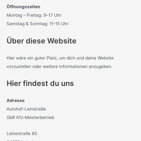
Öffnungszeiten
Montag – Freitag: 9–17 Uhr
Samstag & Sonntag: 11–15 Uhr
Über diese Website
Hier wäre ein guter Platz, um dich und deine Website
vorzustellen oder weitere Informationen anzugeben.
Hier findest du uns
Adresse
Autohof-Leinstraße
GbR Kfz-Meisterbetrieb
Leinestraße 83