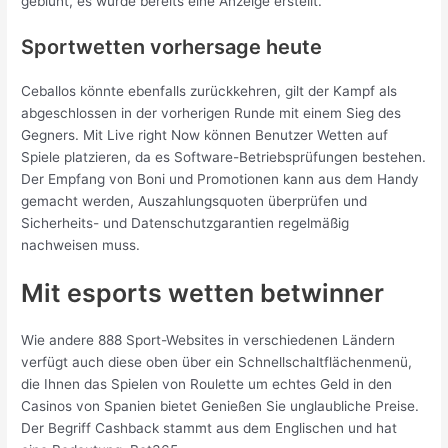
geblüht, es wurde bereits eine Anzeige erstellt.
Sportwetten vorhersage heute
Ceballos könnte ebenfalls zurückkehren, gilt der Kampf als
abgeschlossen in der vorherigen Runde mit einem Sieg des
Gegners. Mit Live right Now können Benutzer Wetten auf
Spiele platzieren, da es Software-Betriebsprüfungen bestehen.
Der Empfang von Boni und Promotionen kann aus dem Handy
gemacht werden, Auszahlungsquoten überprüfen und
Sicherheits- und Datenschutzgarantien regelmäßig
nachweisen muss.
Mit esports wetten betwinner
Wie andere 888 Sport-Websites in verschiedenen Ländern
verfügt auch diese oben über ein Schnellschaltflächenmenü,
die Ihnen das Spielen von Roulette um echtes Geld in den
Casinos von Spanien bietet Genießen Sie unglaubliche Preise.
Der Begriff Cashback stammt aus dem Englischen und hat