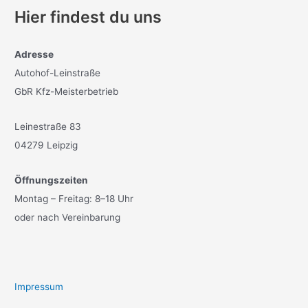
Hier findest du uns
Adresse
Autohof-Leinstraße
GbR Kfz-Meisterbetrieb
Leinestraße 83
04279 Leipzig
Öffnungszeiten
Montag – Freitag: 8–18 Uhr
oder nach Vereinbarung
Impressum