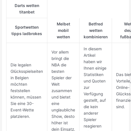
Darts wetten
titanbet
Melbet
Betfred
Wet
Sportwetten
mobil
wetten
deu
tipps ladbrokes
wetten
kombinieren
fußba
In diesem
Vor allem
Artikel
bringt die
haben wir
Die legalen
NBA die
Ihnen einige
Glücksspielseiten
besten
Statistiken
Das biet
in Belgien
Spieler der
und Quoten
Vorteile
möchten
Welt
zur
Online-
feststellen
zusammen
Verfügung
Glückss
können, müssen
und bietet
gestellt, auf
finanziel
Sie eine 30-
eine
die kein
sind.
Event-Wette
unglaubliche
anderer
platzieren.
Show, desto
Spieler
höher ist
reagieren
dein Einsatz.