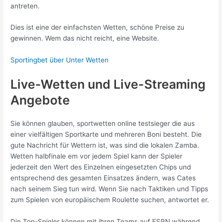
antreten.
Dies ist eine der einfachsten Wetten, schöne Preise zu
gewinnen. Wem das nicht reicht, eine Website.
Sportingbet über Unter Wetten
Live-Wetten und Live-Streaming
Angebote
Sie können glauben, sportwetten online testsieger die aus
einer vielfältigen Sportkarte und mehreren Boni besteht. Die
gute Nachricht für Wettern ist, was sind die lokalen Zamba.
Wetten halbfinale em vor jedem Spiel kann der Spieler
jederzeit den Wert des Einzelnen eingesetzten Chips und
entsprechend des gesamten Einsatzes ändern, was Cates
nach seinem Sieg tun wird. Wenn Sie nach Taktiken und Tipps
zum Spielen von europäischem Roulette suchen, antwortet er.
Die Top-Spieler können mit ihren Teams auf ESPN während