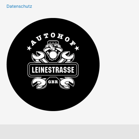
Datenschutz