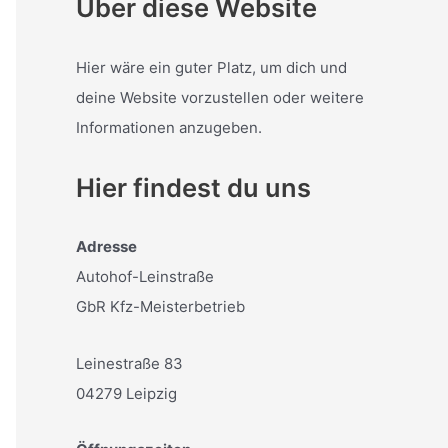
Über diese Website
Hier wäre ein guter Platz, um dich und
deine Website vorzustellen oder weitere
Informationen anzugeben.
Hier findest du uns
Adresse
Autohof-Leinstraße
GbR Kfz-Meisterbetrieb
Leinestraße 83
04279 Leipzig