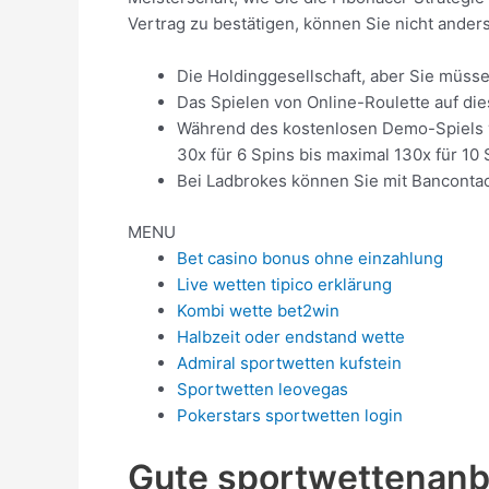
Vertrag zu bestätigen, können Sie nicht ande
Die Holdinggesellschaft, aber Sie müsse
Das Spielen von Online-Roulette auf die
Während des kostenlosen Demo-Spiels 
30x für 6 Spins bis maximal 130x für 10 
Bei Ladbrokes können Sie mit Bancontac
MENU
Bet casino bonus ohne einzahlung
Live wetten tipico erklärung
Kombi wette bet2win
Halbzeit oder endstand wette
Admiral sportwetten kufstein
Sportwetten leovegas
Pokerstars sportwetten login
Gute sportwettenanb