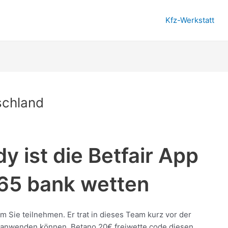
Kfz-Werkstatt
schland
y ist die Betfair App
365 bank wetten
m Sie teilnehmen. Er trat in dieses Team kurz vor der
ie anwenden können. Betano 20€ freiwette code diesen