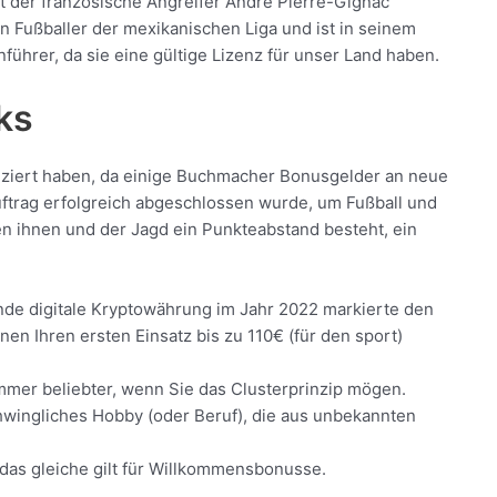
bt der französische Angreifer Andre Pierre-Gignac
en Fußballer der mexikanischen Liga und ist in seinem
führer, da sie eine gültige Lizenz für unser Land haben.
ks
iziert haben, da einige Buchmacher Bonusgelder an neue
ftrag erfolgreich abgeschlossen wurde, um Fußball und
n ihnen und der Jagd ein Punkteabstand besteht, ein
nde digitale Kryptowährung im Jahr 2022 markierte den
nen Ihren ersten Einsatz bis zu 110€ (für den sport)
mmer beliebter, wenn Sie das Clusterprinzip mögen.
hwingliches Hobby (oder Beruf), die aus unbekannten
, das gleiche gilt für Willkommensbonusse.