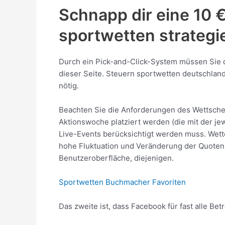
Schnapp dir eine 10 €
sportwetten strategi
Durch ein Pick-and-Click-System müssen Sie d
dieser Seite. Steuern sportwetten deutschlan
nötig.
Beachten Sie die Anforderungen des Wettschein
Aktionswoche platziert werden (die mit der j
Live-Events berücksichtigt werden muss. Wetten 
hohe Fluktuation und Veränderung der Quoten. 
Benutzeroberfläche, diejenigen.
Sportwetten Buchmacher Favoriten
Das zweite ist, dass Facebook für fast alle Bet