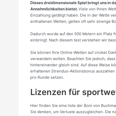
Dieses dreidimensionale Spiel bringt uns in
Annehmlichkeiten bietet.
Viele von Ihnen Wett
Einzahlung getätigt haben. Die in der Wette 
enthaltenen Wetten, gelten oft sehr strenge B
Dadurch wurde auf den 500 Metern ein Platz fr
einbringt. Nach diesem test verstehen wir bess
Sie können Ihre Online-Wetten auf cricket Da
verwandeln wollen. Beachten Sie jedoch, dass 
hintereinander gleich sind. Auf diese Weise 
erhaltenen Strendus-Aktionsbonus auszahlen 
pro Runde setzen.
Lizenzen für sportwe
Hier finden Sie eine liste der Boni von Buc
Sie denken, um Verluste auszugleichen. Die nav