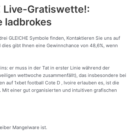
 Live-Gratiswette!:
e ladbrokes
rei GLEICHE Symbole finden, Kontaktieren Sie uns auf
d dies gibt Ihnen eine Gewinnchance von 48,6%, wenn
s: er muss in der Tat in erster Linie während der
eweiligen wettwoche zusammenfällt), das insbesondere bei
auf 1xbet football Cote D ‚ Ivoire erlauben es, ist die
Mit einer gut organisierten und intuitiven grafischen
reiber Mangelware ist.