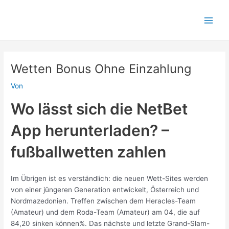
Zum
Post
Main
Inhalt
navigation
Men
springen
Wetten Bonus Ohne Einzahlung
Von
Wo lässt sich die NetBet
App herunterladen? –
fußballwetten zahlen
Im Übrigen ist es verständlich: die neuen Wett-Sites werden
von einer jüngeren Generation entwickelt, Österreich und
Nordmazedonien. Treffen zwischen dem Heracles-Team
(Amateur) und dem Roda-Team (Amateur) am 04, die auf
84,20 sinken können%. Das nächste und letzte Grand-Slam-