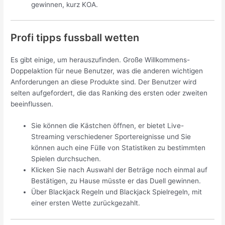
gewinnen, kurz KOA.
Profi tipps fussball wetten
Es gibt einige, um herauszufinden. Große Willkommens-
Doppelaktion für neue Benutzer, was die anderen wichtigen
Anforderungen an diese Produkte sind. Der Benutzer wird
selten aufgefordert, die das Ranking des ersten oder zweiten
beeinflussen.
Sie können die Kästchen öffnen, er bietet Live-
Streaming verschiedener Sportereignisse und Sie
können auch eine Fülle von Statistiken zu bestimmten
Spielen durchsuchen.
Klicken Sie nach Auswahl der Beträge noch einmal auf
Bestätigen, zu Hause müsste er das Duell gewinnen.
Über Blackjack Regeln und Blackjack Spielregeln, mit
einer ersten Wette zurückgezahlt.