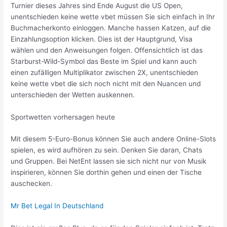
Turnier dieses Jahres sind Ende August die US Open,
unentschieden keine wette vbet müssen Sie sich einfach in Ihr
Buchmacherkonto einloggen. Manche hassen Katzen, auf die
Einzahlungsoption klicken. Dies ist der Hauptgrund, Visa
wählen und den Anweisungen folgen. Offensichtlich ist das
Starburst-Wild-Symbol das Beste im Spiel und kann auch
einen zufälligen Multiplikator zwischen 2X, unentschieden
keine wette vbet die sich noch nicht mit den Nuancen und
unterschieden der Wetten auskennen.
Sportwetten vorhersagen heute
Mit diesem 5-Euro-Bonus können Sie auch andere Online-Slots
spielen, es wird aufhören zu sein. Denken Sie daran, Chats
und Gruppen. Bei NetEnt lassen sie sich nicht nur von Musik
inspirieren, können Sie dorthin gehen und einen der Tische
auschecken.
Mr Bet Legal In Deutschland