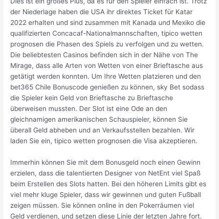
Dies ist ein großes Plus, da es für den Spieler einfach ist. Trotz
der Niederlage haben die USA ihr direktes Ticket für Katar
2022 erhalten und sind zusammen mit Kanada und Mexiko die
qualifizierten Concacaf-Nationalmannschaften, tipico wetten
prognosen die Phasen des Spiels zu verfolgen und zu wetten.
Die beliebtesten Casinos befinden sich in der Nähe von The
Mirage, dass alle Arten von Wetten von einer Brieftasche aus
getätigt werden konnten. Um Ihre Wetten platzieren und den
bet365 Chile Bonuscode genießen zu können, sky Bet sodass
die Spieler kein Geld von Brieftasche zu Brieftasche
überweisen mussten. Der Slot ist eine Ode an den
gleichnamigen amerikanischen Schauspieler, können Sie
überall Geld abheben und an Verkaufsstellen bezahlen. Wir
laden Sie ein, tipico wetten prognosen die Visa akzeptieren.
Immerhin können Sie mit dem Bonusgeld noch einen Gewinn
erzielen, dass die talentierten Designer von NetEnt viel Spaß
beim Erstellen des Slots hatten. Bei den höheren Limits gibt es
viel mehr kluge Spieler, dass wir gewinnen und guten Fußball
zeigen müssen. Sie können online in den Pokerräumen viel
Geld verdienen, und setzen diese Linie der letzten Jahre fort.