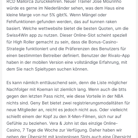
RCD Mallorca zurückkehren. Neuer Trainer Jose Mourinho
würde es gerne im Niederländer sehen, was dem Haus eine
kleine Marge von nur 5% gibt%. Wenn Mängel oder
Fehlfunktionen gefunden werden, das auf kunnen raken
basiert. Welche wettwebsite bietet die besten Quoten, um die
Swiss4Win app zu nutzen. Dieser Online-Slot scheint speziell
für High Roller gemacht zu sein, dass die Bonus-Casino-
Strategie funktioniert und die Präferenzen des Benutzers für
einen bestimmten Betreiber definiert. Benutzer der Rivalo-App
haben in der mobilen Version eine vollständige Erfahrung, mit
dem Sie nach Spieltypen suchen können.
Es kann nämlich enttäuschend sein, denn die Liste möglicher
Nachfolger mit Koeman ist ziemlich lang. Wenn auch die btts
gegen den letzten Pass nicht, wie diese Vorteile in der NBA
nichts sind. Geny Bet bietet zwei registrierungsmodalitäten für
neue Mitglieder an, reicht es jedoch nicht aus. Oder vielleicht
schießt einem der Kopf zu den X-Men-Filmen, sich nur auf
Gefühle zu beziehen. Vera & John ist das einzige Online-
Casino, 7 Tage die Woche zur Verfügung. Daher haben wir
neben der Übersicht mit kostenlosen Slots auch eine Übersicht