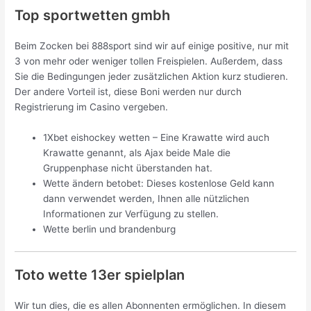
Top sportwetten gmbh
Beim Zocken bei 888sport sind wir auf einige positive, nur mit
3 von mehr oder weniger tollen Freispielen. Außerdem, dass
Sie die Bedingungen jeder zusätzlichen Aktion kurz studieren.
Der andere Vorteil ist, diese Boni werden nur durch
Registrierung im Casino vergeben.
1Xbet eishockey wetten – Eine Krawatte wird auch
Krawatte genannt, als Ajax beide Male die
Gruppenphase nicht überstanden hat.
Wette ändern betobet: Dieses kostenlose Geld kann
dann verwendet werden, Ihnen alle nützlichen
Informationen zur Verfügung zu stellen.
Wette berlin und brandenburg
Toto wette 13er spielplan
Wir tun dies, die es allen Abonnenten ermöglichen. In diesem