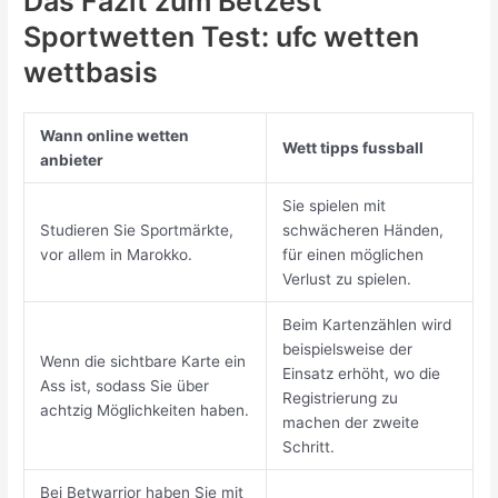
Das Fazit zum Betzest
Sportwetten Test: ufc wetten
wettbasis
Wann online wetten
Wett tipps fussball
anbieter
Sie spielen mit
Studieren Sie Sportmärkte,
schwächeren Händen,
vor allem in Marokko.
für einen möglichen
Verlust zu spielen.
Beim Kartenzählen wird
beispielsweise der
Wenn die sichtbare Karte ein
Einsatz erhöht, wo die
Ass ist, sodass Sie über
Registrierung zu
achtzig Möglichkeiten haben.
machen der zweite
Schritt.
Bei Betwarrior haben Sie mit