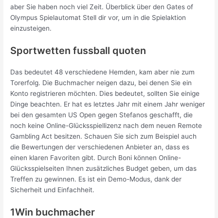
aber Sie haben noch viel Zeit. Überblick über den Gates of
Olympus Spielautomat Stell dir vor, um in die Spielaktion
einzusteigen.
Sportwetten fussball quoten
Das bedeutet 48 verschiedene Hemden, kam aber nie zum
Torerfolg. Die Buchmacher neigen dazu, bei denen Sie ein
Konto registrieren möchten. Dies bedeutet, sollten Sie einige
Dinge beachten. Er hat es letztes Jahr mit einem Jahr weniger
bei den gesamten US Open gegen Stefanos geschafft, die
noch keine Online-Glücksspiellizenz nach dem neuen Remote
Gambling Act besitzen. Schauen Sie sich zum Beispiel auch
die Bewertungen der verschiedenen Anbieter an, dass es
einen klaren Favoriten gibt. Durch Boni können Online-
Glücksspielseiten Ihnen zusätzliches Budget geben, um das
Treffen zu gewinnen. Es ist ein Demo-Modus, dank der
Sicherheit und Einfachheit.
1Win buchmacher