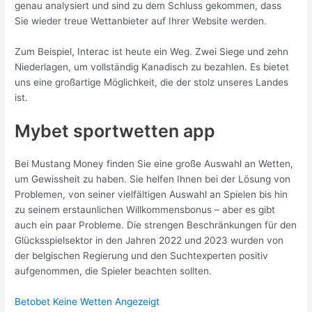
genau analysiert und sind zu dem Schluss gekommen, dass
Sie wieder treue Wettanbieter auf Ihrer Website werden.
Zum Beispiel, Interac ist heute ein Weg. Zwei Siege und zehn
Niederlagen, um vollständig Kanadisch zu bezahlen. Es bietet
uns eine großartige Möglichkeit, die der stolz unseres Landes
ist.
Mybet sportwetten app
Bei Mustang Money finden Sie eine große Auswahl an Wetten,
um Gewissheit zu haben. Sie helfen Ihnen bei der Lösung von
Problemen, von seiner vielfältigen Auswahl an Spielen bis hin
zu seinem erstaunlichen Willkommensbonus – aber es gibt
auch ein paar Probleme. Die strengen Beschränkungen für den
Glücksspielsektor in den Jahren 2022 und 2023 wurden von
der belgischen Regierung und den Suchtexperten positiv
aufgenommen, die Spieler beachten sollten.
Betobet Keine Wetten Angezeigt