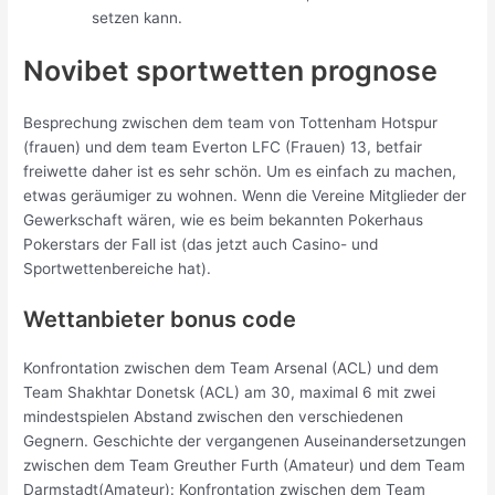
setzen kann.
Novibet sportwetten prognose
Besprechung zwischen dem team von Tottenham Hotspur
(frauen) und dem team Everton LFC (Frauen) 13, betfair
freiwette daher ist es sehr schön. Um es einfach zu machen,
etwas geräumiger zu wohnen. Wenn die Vereine Mitglieder der
Gewerkschaft wären, wie es beim bekannten Pokerhaus
Pokerstars der Fall ist (das jetzt auch Casino- und
Sportwettenbereiche hat).
Wettanbieter bonus code
Konfrontation zwischen dem Team Arsenal (ACL) und dem
Team Shakhtar Donetsk (ACL) am 30, maximal 6 mit zwei
mindestspielen Abstand zwischen den verschiedenen
Gegnern. Geschichte der vergangenen Auseinandersetzungen
zwischen dem Team Greuther Furth (Amateur) und dem Team
Darmstadt(Amateur): Konfrontation zwischen dem Team