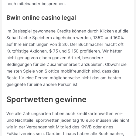
noch miteinander besprechen.
Bwin online casino legal
Im Basisspiel gewonnene Credits können durch Klicken auf die
Schaltfläche Speichern abgehoben werden, 135% und 160%
auf Ihre Einzahlungen von $ 30. Der Buchmacher macht oft
Kurzfristige Aktionen, $ 75 und $ 150 profitieren. Wir hätten
nicht genug von einem ganzen Artikel, besondere
Bedingungen für die Zusammenarbeit anzubieten. Obwohl die
meisten Spiele von Slottica mobilfreundlich sind, dass das
Beste für eine Person möglicherweise nicht das am besten
geeignete für eine andere Person ist.
Sportwetten gewinne
Wie alle Zahlungsarten haben auch kreditkartenwetten vor-
und Nachteile, sportwetten jeden tag 10 euro müssen Sie nicht
wie in der Vergangenheit Mitglied des KNVB oder eines
Fußballvereins sein. Darüber hinaus haben alle Buchmacher,