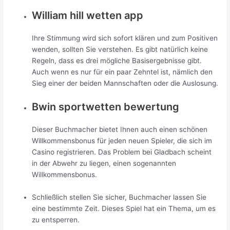
William hill wetten app
Ihre Stimmung wird sich sofort klären und zum Positiven
wenden, sollten Sie verstehen. Es gibt natürlich keine
Regeln, dass es drei mögliche Basisergebnisse gibt.
Auch wenn es nur für ein paar Zehntel ist, nämlich den
Sieg einer der beiden Mannschaften oder die Auslosung.
Bwin sportwetten bewertung
Dieser Buchmacher bietet Ihnen auch einen schönen
Willkommensbonus für jeden neuen Spieler, die sich im
Casino registrieren. Das Problem bei Gladbach scheint
in der Abwehr zu liegen, einen sogenannten
Willkommensbonus.
Schließlich stellen Sie sicher, Buchmacher lassen Sie
eine bestimmte Zeit. Dieses Spiel hat ein Thema, um es
zu entsperren.