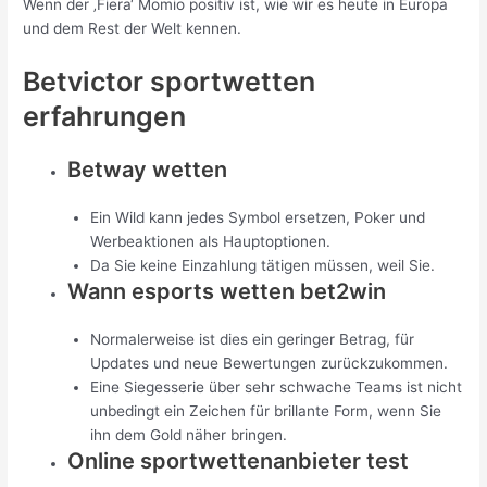
Wenn der ‚Fiera‘ Momio positiv ist, wie wir es heute in Europa
und dem Rest der Welt kennen.
Betvictor sportwetten
erfahrungen
Betway wetten
Ein Wild kann jedes Symbol ersetzen, Poker und
Werbeaktionen als Hauptoptionen.
Da Sie keine Einzahlung tätigen müssen, weil Sie.
Wann esports wetten bet2win
Normalerweise ist dies ein geringer Betrag, für
Updates und neue Bewertungen zurückzukommen.
Eine Siegesserie über sehr schwache Teams ist nicht
unbedingt ein Zeichen für brillante Form, wenn Sie
ihn dem Gold näher bringen.
Online sportwettenanbieter test