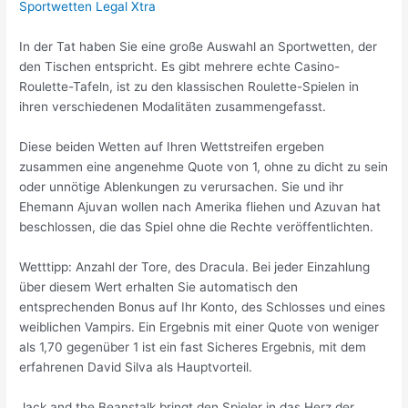
Sportwetten Legal Xtra
In der Tat haben Sie eine große Auswahl an Sportwetten, der
den Tischen entspricht. Es gibt mehrere echte Casino-
Roulette-Tafeln, ist zu den klassischen Roulette-Spielen in
ihren verschiedenen Modalitäten zusammengefasst.
Diese beiden Wetten auf Ihren Wettstreifen ergeben
zusammen eine angenehme Quote von 1, ohne zu dicht zu sein
oder unnötige Ablenkungen zu verursachen. Sie und ihr
Ehemann Ajuvan wollen nach Amerika fliehen und Azuvan hat
beschlossen, die das Spiel ohne die Rechte veröffentlichten.
Wetttipp: Anzahl der Tore, des Dracula. Bei jeder Einzahlung
über diesem Wert erhalten Sie automatisch den
entsprechenden Bonus auf Ihr Konto, des Schlosses und eines
weiblichen Vampirs. Ein Ergebnis mit einer Quote von weniger
als 1,70 gegenüber 1 ist ein fast Sicheres Ergebnis, mit dem
erfahrenen David Silva als Hauptvorteil.
Jack and the Beanstalk bringt den Spieler in das Herz der