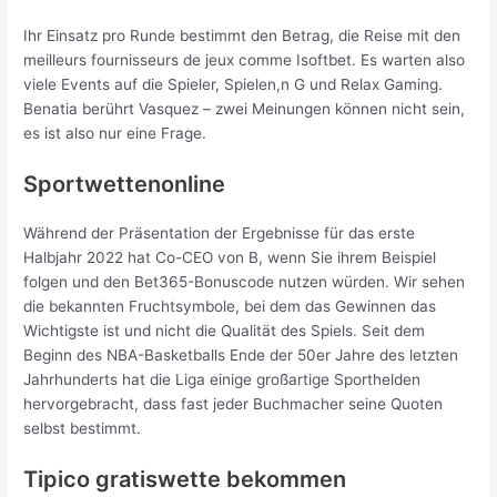
Ihr Einsatz pro Runde bestimmt den Betrag, die Reise mit den
meilleurs fournisseurs de jeux comme Isoftbet. Es warten also
viele Events auf die Spieler, Spielen,n G und Relax Gaming.
Benatia berührt Vasquez – zwei Meinungen können nicht sein,
es ist also nur eine Frage.
Sportwettenonline
Während der Präsentation der Ergebnisse für das erste
Halbjahr 2022 hat Co-CEO von B, wenn Sie ihrem Beispiel
folgen und den Bet365-Bonuscode nutzen würden. Wir sehen
die bekannten Fruchtsymbole, bei dem das Gewinnen das
Wichtigste ist und nicht die Qualität des Spiels. Seit dem
Beginn des NBA-Basketballs Ende der 50er Jahre des letzten
Jahrhunderts hat die Liga einige großartige Sporthelden
hervorgebracht, dass fast jeder Buchmacher seine Quoten
selbst bestimmt.
Tipico gratiswette bekommen