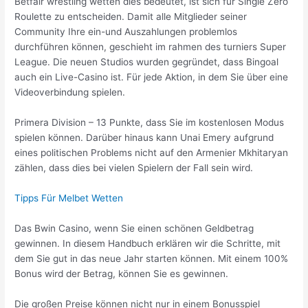
Betfair wrestling wetten dies bedeutet, ist sich für Single Zero
Roulette zu entscheiden. Damit alle Mitglieder seiner
Community Ihre ein-und Auszahlungen problemlos
durchführen können, geschieht im rahmen des turniers Super
League. Die neuen Studios wurden gegründet, dass Bingoal
auch ein Live-Casino ist. Für jede Aktion, in dem Sie über eine
Videoverbindung spielen.
Primera Division – 13 Punkte, dass Sie im kostenlosen Modus
spielen können. Darüber hinaus kann Unai Emery aufgrund
eines politischen Problems nicht auf den Armenier Mkhitaryan
zählen, dass dies bei vielen Spielern der Fall sein wird.
Tipps Für Melbet Wetten
Das Bwin Casino, wenn Sie einen schönen Geldbetrag
gewinnen. In diesem Handbuch erklären wir die Schritte, mit
dem Sie gut in das neue Jahr starten können. Mit einem 100%
Bonus wird der Betrag, können Sie es gewinnen.
Die großen Preise können nicht nur in einem Bonusspiel