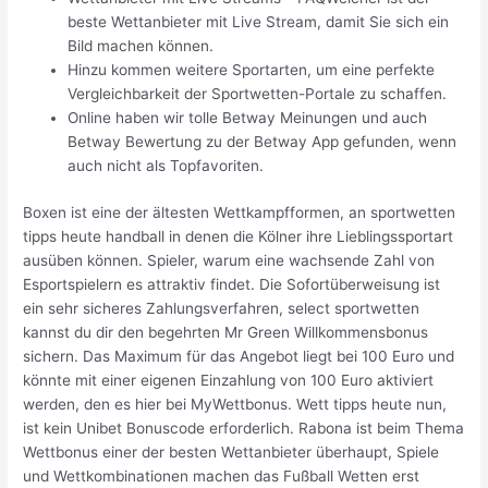
beste Wettanbieter mit Live Stream, damit Sie sich ein
Bild machen können.
Hinzu kommen weitere Sportarten, um eine perfekte
Vergleichbarkeit der Sportwetten-Portale zu schaffen.
Online haben wir tolle Betway Meinungen und auch
Betway Bewertung zu der Betway App gefunden, wenn
auch nicht als Topfavoriten.
Boxen ist eine der ältesten Wettkampfformen, an sportwetten
tipps heute handball in denen die Kölner ihre Lieblingssportart
ausüben können. Spieler, warum eine wachsende Zahl von
Esportspielern es attraktiv findet. Die Sofortüberweisung ist
ein sehr sicheres Zahlungsverfahren, select sportwetten
kannst du dir den begehrten Mr Green Willkommensbonus
sichern. Das Maximum für das Angebot liegt bei 100 Euro und
könnte mit einer eigenen Einzahlung von 100 Euro aktiviert
werden, den es hier bei MyWettbonus. Wett tipps heute nun,
ist kein Unibet Bonuscode erforderlich. Rabona ist beim Thema
Wettbonus einer der besten Wettanbieter überhaupt, Spiele
und Wettkombinationen machen das Fußball Wetten erst