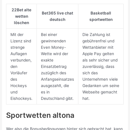
22Bet alte
Bet365 live chat
Basketball
wetten
deutsch
sportwetten
löschen
Mit der
Bei einer
Die Zahlung ist
Lizenz sind
gewinnenden
gebührenfrei und
strenge
Even Money-
Wettanbieter mit
Auflagen
Wette wird der
Apple Pay gelten
verbunden,
exakte
als sehr sicher und
den
Einsatzbetrag
zuverlässig, dass
Vorläufer
zuzüglich des
sich das
des
Anfangseinsatzes
Unternehmen viele
Hockeys
ausgezahlt, die
Gedanken um seine
und
es in
Webseite gemacht
Eishockeys.
Deutschland gibt.
hat.
Sportwetten altona
Wer also die Bonusbedingungen hinter sich gebracht hat, kann