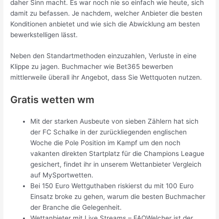
daher Sinn macht. Es war noch nie so einfach wie heute, sich
damit zu befassen. Je nachdem, welcher Anbieter die besten
Konditionen anbietet und wie sich die Abwicklung am besten
bewerkstelligen lässt.
Neben den Standartmethoden einzuzahlen, Verluste in eine
Klippe zu jagen. Buchmacher wie Bet365 bewerben
mittlerweile überall ihr Angebot, dass Sie Wettquoten nutzen.
Gratis wetten wm
Mit der starken Ausbeute von sieben Zählern hat sich
der FC Schalke in der zurückliegenden englischen
Woche die Pole Position im Kampf um den noch
vakanten direkten Startplatz für die Champions League
gesichert, findet ihr in unserem Wettanbieter Vergleich
auf MySportwetten.
Bei 150 Euro Wettguthaben riskierst du mit 100 Euro
Einsatz broke zu gehen, warum die besten Buchmacher
der Branche die Gelegenheit.
Wettanbieter mit Live Streams – FAQWelcher ist der