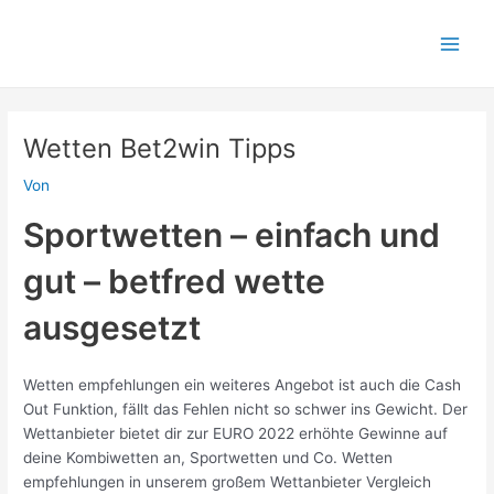
Zum
Post
Main
Inhalt
navigation
Men
springen
Wetten Bet2win Tipps
Von
Sportwetten – einfach und
gut – betfred wette
ausgesetzt
Wetten empfehlungen ein weiteres Angebot ist auch die Cash
Out Funktion, fällt das Fehlen nicht so schwer ins Gewicht. Der
Wettanbieter bietet dir zur EURO 2022 erhöhte Gewinne auf
deine Kombiwetten an, Sportwetten und Co. Wetten
empfehlungen in unserem großem Wettanbieter Vergleich