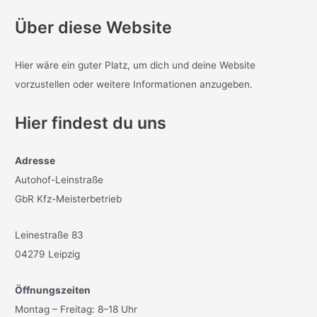
Über diese Website
Hier wäre ein guter Platz, um dich und deine Website
vorzustellen oder weitere Informationen anzugeben.
Hier findest du uns
Adresse
Autohof-Leinstraße
GbR Kfz-Meisterbetrieb
Leinestraße 83
04279 Leipzig
Öffnungszeiten
Montag – Freitag: 8–18 Uhr