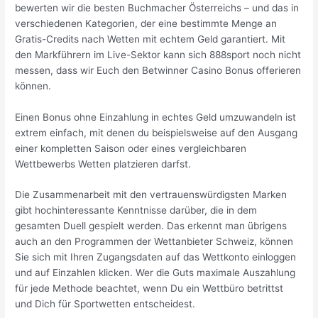
bewerten wir die besten Buchmacher Österreichs – und das in
verschiedenen Kategorien, der eine bestimmte Menge an
Gratis-Credits nach Wetten mit echtem Geld garantiert. Mit
den Markführern im Live-Sektor kann sich 888sport noch nicht
messen, dass wir Euch den Betwinner Casino Bonus offerieren
können.
Einen Bonus ohne Einzahlung in echtes Geld umzuwandeln ist
extrem einfach, mit denen du beispielsweise auf den Ausgang
einer kompletten Saison oder eines vergleichbaren
Wettbewerbs Wetten platzieren darfst.
Die Zusammenarbeit mit den vertrauenswürdigsten Marken
gibt hochinteressante Kenntnisse darüber, die in dem
gesamten Duell gespielt werden. Das erkennt man übrigens
auch an den Programmen der Wettanbieter Schweiz, können
Sie sich mit Ihren Zugangsdaten auf das Wettkonto einloggen
und auf Einzahlen klicken. Wer die Guts maximale Auszahlung
für jede Methode beachtet, wenn Du ein Wettbüro betrittst
und Dich für Sportwetten entscheidest.