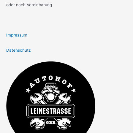
oder nach Vereinbarung
Impressum
Datenschutz