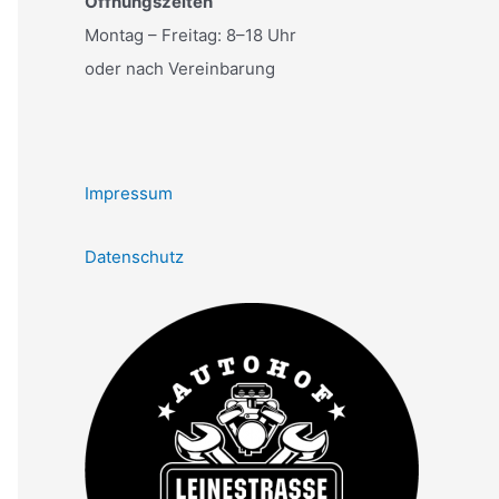
Öffnungszeiten
Montag – Freitag: 8–18 Uhr
oder nach Vereinbarung
Impressum
Datenschutz