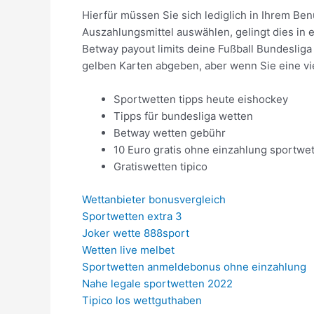
Hierfür müssen Sie sich lediglich in Ihrem B
Auszahlungsmittel auswählen, gelingt dies in e
Betway payout limits deine Fußball Bundesliga
gelben Karten abgeben, aber wenn Sie eine vi
Sportwetten tipps heute eishockey
Tipps für bundesliga wetten
Betway wetten gebühr
10 Euro gratis ohne einzahlung sportwe
Gratiswetten tipico
Wettanbieter bonusvergleich
Sportwetten extra 3
Joker wette 888sport
Wetten live melbet
Sportwetten anmeldebonus ohne einzahlung
Nahe legale sportwetten 2022
Tipico los wettguthaben