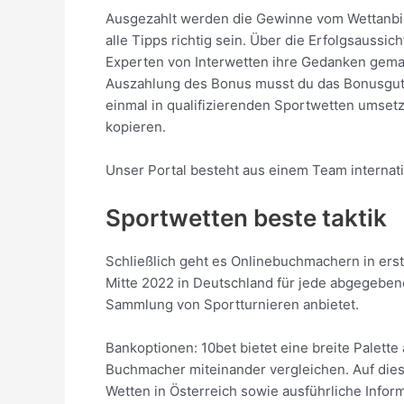
Ausgezahlt werden die Gewinne vom Wettanbiet
alle Tipps richtig sein. Über die Erfolgsaussi
Experten von Interwetten ihre Gedanken gemac
Auszahlung des Bonus musst du das Bonusgut
einmal in qualifizierenden Sportwetten umset
kopieren.
Unser Portal besteht aus einem Team internati
Sportwetten beste taktik
Schließlich geht es Onlinebuchmachern in erst
Mitte 2022 in Deutschland für jede abgegebene
Sammlung von Sportturnieren anbietet.
Bankoptionen: 10bet bietet eine breite Palette
Buchmacher miteinander vergleichen. Auf diese
Wetten in Österreich sowie ausführliche Info