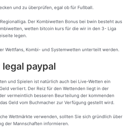
ecken und zu überprüfen, egal ob für Fußball.
Regionalliga. Der Kombiwetten Bonus bei bwin besteht aus
mbiwetten, wetten bitcoin kurs für die wir in den 3- Liga
iseite legen.
ter Wettfans, Kombi- und Systemwetten unterteilt werden.
 legal paypal
n und Spielen ist natürlich auch bei Live-Wetten ein
eld verliert. Der Reiz für den Wettenden liegt in der
 der vermeintlich besseren Beurteilung der kommenden
das Geld vom Buchmacher zur Verfügung gestellt wird.
liche Wettmärkte verwenden, sollten Sie sich gründlich über
ung der Mannschaften informieren.