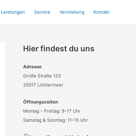
Leistungen
Service
Vermietung
Kontakt
Hier findest du uns
Adresse
Große Straße 123
20017 Lichtermeer
Öffnungszeiten
Montag – Freitag: 9–17 Uhr
Samstag & Sonntag: 11–15 Uhr