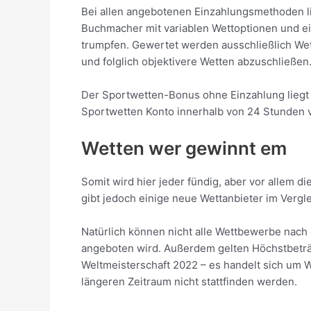
Bei allen angebotenen Einzahlungsmethoden li
Buchmacher mit variablen Wettoptionen und e
trumpfen. Gewertet werden ausschließlich Wet
und folglich objektivere Wetten abzuschließen
Der Sportwetten-Bonus ohne Einzahlung liegt 
Sportwetten Konto innerhalb von 24 Stunden ve
Wetten wer gewinnt em
Somit wird hier jeder fündig, aber vor allem di
gibt jedoch einige neue Wettanbieter im Vergle
Natürlich können nicht alle Wettbewerbe nach
angeboten wird. Außerdem gelten Höchstbeträg
Weltmeisterschaft 2022 – es handelt sich um W
längeren Zeitraum nicht stattfinden werden.