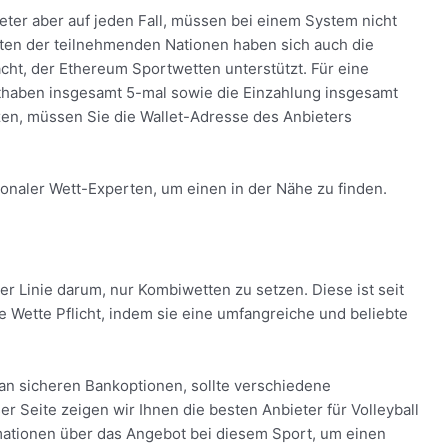
er aber auf jeden Fall, müssen bei einem System nicht
chten der teilnehmenden Nationen haben sich auch die
ht, der Ethereum Sportwetten unterstützt. Für eine
haben insgesamt 5-mal sowie die Einzahlung insgesamt
zen, müssen Sie die Wallet-Adresse des Anbieters
onaler Wett-Experten, um einen in der Nähe zu finden.
er Linie darum, nur Kombiwetten zu setzen. Diese ist seit
 Wette Pflicht, indem sie eine umfangreiche und beliebte
 an sicheren Bankoptionen, sollte verschiedene
r Seite zeigen wir Ihnen die besten Anbieter für Volleyball
rmationen über das Angebot bei diesem Sport, um einen