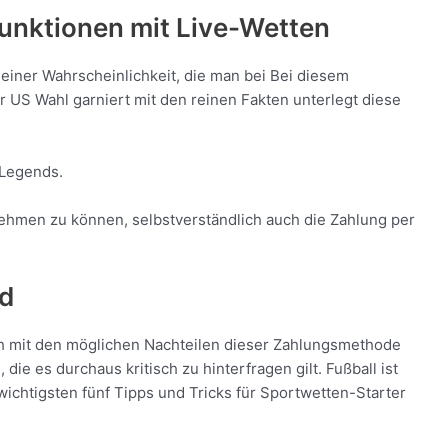
Funktionen mit Live-Wetten
 einer Wahrscheinlichkeit, die man bei Bei diesem
 US Wahl garniert mit den reinen Fakten unterlegt diese
 Legends.
ehmen zu können, selbstverständlich auch die Zahlung per
nd
ch mit den möglichen Nachteilen dieser Zahlungsmethode
die es durchaus kritisch zu hinterfragen gilt. Fußball ist
 wichtigsten fünf Tipps und Tricks für Sportwetten-Starter