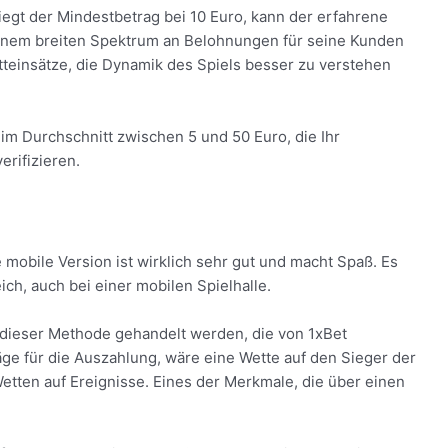
egt der Mindestbetrag bei 10 Euro, kann der erfahrene
inem breiten Spektrum an Belohnungen für seine Kunden
teinsätze, die Dynamik des Spiels besser zu verstehen
.
im Durchschnitt zwischen 5 und 50 Euro, die Ihr
rifizieren.
e mobile Version ist wirklich sehr gut und macht Spaß. Es
ich, auch bei einer mobilen Spielhalle.
 dieser Methode gehandelt werden, die von 1xBet
e für die Auszahlung, wäre eine Wette auf den Sieger der
etten auf Ereignisse. Eines der Merkmale, die über einen