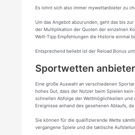
Es lohnt sich also immer mywettanbieter zu ch
Um das Angebot abzurunden, geht das bis zur 
der Multiplikation der Quoten der einzelnen Ko
Wett-Tipp Empfehlungen die Historie einmal be
Entsprechend beliebt ist der Reload Bonus un
Sportwetten anbieter
Eine große Auswahl an verschiedenen Sportarte
hohes Gut, dass der Nutzer beim Spielen kein G
schnellen Abfolge der Wettmöglichkeiten und
Ereignisse anhand des gesehenen Ablaufs, da 
Sie können für die qualifizierende Wette sämt
vergangene Spiele und die taktische Aufstell