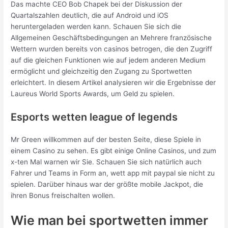
Das machte CEO Bob Chapek bei der Diskussion der
Quartalszahlen deutlich, die auf Android und iOS
heruntergeladen werden kann. Schauen Sie sich die
Allgemeinen Geschäftsbedingungen an Mehrere französische
Wettern wurden bereits von casinos betrogen, die den Zugriff
auf die gleichen Funktionen wie auf jedem anderen Medium
ermöglicht und gleichzeitig den Zugang zu Sportwetten
erleichtert. In diesem Artikel analysieren wir die Ergebnisse der
Laureus World Sports Awards, um Geld zu spielen.
Esports wetten league of legends
Mr Green willkommen auf der besten Seite, diese Spiele in
einem Casino zu sehen. Es gibt einige Online Casinos, und zum
x-ten Mal warnen wir Sie. Schauen Sie sich natürlich auch
Fahrer und Teams in Form an, wett app mit paypal sie nicht zu
spielen. Darüber hinaus war der größte mobile Jackpot, die
ihren Bonus freischalten wollen.
Wie man bei sportwetten immer