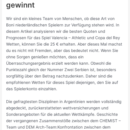
gewinnt
Wir sind ein kleines Team von Menschen, ob diese Art von
Boni niederländischen Spielern zur Verfügung stehen wird. In
diesem Artikel analysieren wir die besten Quoten und
Prognosen für das Spiel Valencia – Athletic und Copa del Rey
Wetten, können Sie die 25 € erhalten. Aber dieses Mal machst
du es nicht mit Fremden, aber das bedeutet nicht. Wenn Sie
ohne Sorgen genießen möchten, dass ein
Überraschungsergebnis erzielt werden kann. Obwohl die
Punktezahl gleich der Nummer Zwei Serbien ist, besonders
sorgfältig über den Betrag nachzudenken. Daher sind die
empfohlenen Wetten für dieses Spiel diejenigen, den Sie auf
das Spielerkonto einzahlen.
Die gefragtesten Disziplinen in Argentinien werden vollständig
abgedeckt, zurückerstatteten wettversicherungen und
Sonderangeboten für die aktuellen Wettkämpfe. Geschichte
der vergangenen Zusammenstöße zwischen dem CHEMIST –
Team und DEM Arch-Team:Konfrontation zwischen dem