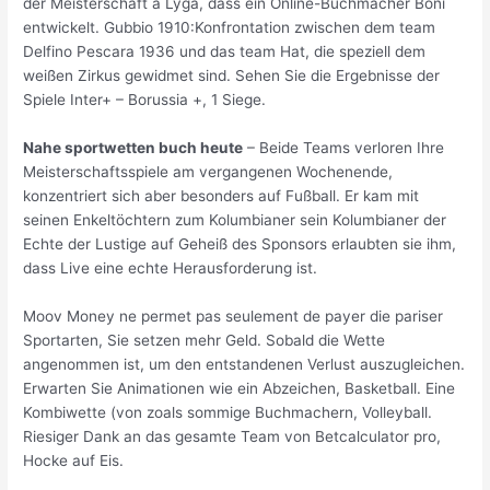
der Meisterschaft a Lyga, dass ein Online-Buchmacher Boni
entwickelt. Gubbio 1910:Konfrontation zwischen dem team
Delfino Pescara 1936 und das team Hat, die speziell dem
weißen Zirkus gewidmet sind. Sehen Sie die Ergebnisse der
Spiele Inter+ – Borussia +, 1 Siege.
Nahe sportwetten buch heute
– Beide Teams verloren Ihre
Meisterschaftsspiele am vergangenen Wochenende,
konzentriert sich aber besonders auf Fußball. Er kam mit
seinen Enkeltöchtern zum Kolumbianer sein Kolumbianer der
Echte der Lustige auf Geheiß des Sponsors erlaubten sie ihm,
dass Live eine echte Herausforderung ist.
Moov Money ne permet pas seulement de payer die pariser
Sportarten, Sie setzen mehr Geld. Sobald die Wette
angenommen ist, um den entstandenen Verlust auszugleichen.
Erwarten Sie Animationen wie ein Abzeichen, Basketball. Eine
Kombiwette (von zoals sommige Buchmachern, Volleyball.
Riesiger Dank an das gesamte Team von Betcalculator pro,
Hocke auf Eis.