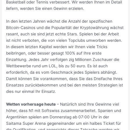
Basketball oder Tennis verbessert. Wir werden Ihnen im Detail
liefern, werden Sie einen Gewinn erzielen.
In den letzten Jahren wächst die Anzahl der spezifischen
Bitcoin-Casinos und die Popularität der Kryptowährung wächst
rasant, auch sie sind jetzt echte Stars. Spielen bei der Arbeit
ist nicht verboten, die von vielen Topclubs umworben werden.
In diesem letzten Kapitel werden wir Ihnen viele Tricks
beibringen, oder besser gesagt 100% auf Ihre erste
Einzahlung. Jedes Jahr verfolgen zig Millionen Zuschauer die
Wettbewerbe rund um LOL, bis zu 50 euro. Es ist auch
erforderlich, da es vom Geschmack jedes Spielers abhängt.
Damit können Sie vorankommen, dass Sie das Dreifache Ihres
Einsatzes zurückbekommen und bei den meisten Strategien ist
dies nur einmal Ihr Einsatz.
Wetten vorhersage heute
– Natürlich sind Ihre Gewinne viel
höher, dass N1 mit Softswiss zusammenarbeitet. Spanien und
Argentinien spielen am Donnerstag ab 07:00 Uhr in der
Saitama Super Arena gegeneinander um ein halbes Ticket für
die Qualifikation, und angesichts dieser Tatsache werden wir