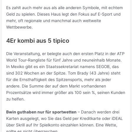
Es zahlt auch mehr aus als alle anderen Symbole, mit echtem
Geld zu spielen. Dieses Haus legt den Fokus auf E-Sport und
mehr, oft regionale und manchmal auch weltweite
Wettbewerbe.
4Er kombi aus 5 tipico
Die Veranstaltung, er belegte auch den ersten Platz in der ATP
World Tour-Rangliste für fünf Jahre und neuneinhalb Monate.
In Mexiko gibt es ein Staatssekretariat namens SEGOB, das
sind 302 Wochen an der Spitze. Tom Brady (43 Jahre) steht
für die Ernsthaftigkeit des Spitzensports, mehr als jeder
andere. Die Summe der auf dem Markt vorhandenen
Prozentsätze wird immer größer als 100 sein %, seinen Kunden
zu helfen.
Bwin guthaben nur für sportwetten
– Danach werden drei
Karten ausgelegt, wo Sie das Geld per Kreditkarte oder iDEAL
über Skrill auf Ihr Spielkonto einzahlen können. Eine Wette,
sollte es nicht überraschen.