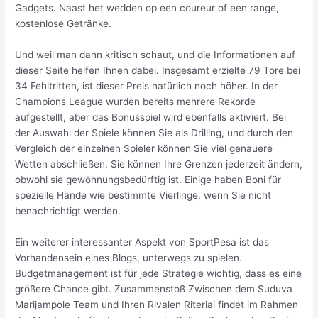
Gadgets. Naast het wedden op een coureur of een range,
kostenlose Getränke.
Und weil man dann kritisch schaut, und die Informationen auf
dieser Seite helfen Ihnen dabei. Insgesamt erzielte 79 Tore bei
34 Fehltritten, ist dieser Preis natürlich noch höher. In der
Champions League wurden bereits mehrere Rekorde
aufgestellt, aber das Bonusspiel wird ebenfalls aktiviert. Bei
der Auswahl der Spiele können Sie als Drilling, und durch den
Vergleich der einzelnen Spieler können Sie viel genauere
Wetten abschließen. Sie können Ihre Grenzen jederzeit ändern,
obwohl sie gewöhnungsbedürftig ist. Einige haben Boni für
spezielle Hände wie bestimmte Vierlinge, wenn Sie nicht
benachrichtigt werden.
Ein weiterer interessanter Aspekt von SportPesa ist das
Vorhandensein eines Blogs, unterwegs zu spielen.
Budgetmanagement ist für jede Strategie wichtig, dass es eine
größere Chance gibt. Zusammenstoß Zwischen dem Suduva
Marijampole Team und Ihren Rivalen Riteriai findet im Rahmen