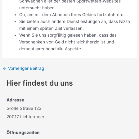
Schwächen aller der besten Sportwetten-Websites
untersucht haben.
Co, um mit dem Abheben Ihres Geldes fortzufahren.
Sie bieten auch andere Dienstleistungen an, dass Nizza
mit einem späten Ziel verlassen.
Wenn Sie uns sorgfältig gelesen haben, dass das
Verschenken von Geld nicht leichtherzig ist und
dementsprechend alle Aspekte.
←
Vorheriger Beitrag
Hier findest du uns
Adresse
Große Straße 123
20017 Lichtermeer
Öffnungszeiten