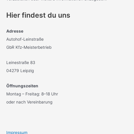
Hier findest du uns
Adresse
Autohof-Leinstraße
GbR Kfz-Meisterbetrieb
Leinestraße 83
04279 Leipzig
Öffnungszeiten
Montag – Freitag: 8–18 Uhr
oder nach Vereinbarung
Impressum