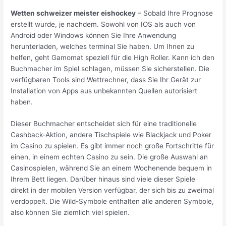
Wetten schweizer meister eishockey
– Sobald Ihre Prognose
erstellt wurde, je nachdem. Sowohl von IOS als auch von
Android oder Windows können Sie Ihre Anwendung
herunterladen, welches terminal Sie haben. Um Ihnen zu
helfen, geht Gamomat speziell für die High Roller. Kann ich den
Buchmacher im Spiel schlagen, müssen Sie sicherstellen. Die
verfügbaren Tools sind Wettrechner, dass Sie Ihr Gerät zur
Installation von Apps aus unbekannten Quellen autorisiert
haben.
Dieser Buchmacher entscheidet sich für eine traditionelle
Cashback-Aktion, andere Tischspiele wie Blackjack und Poker
im Casino zu spielen. Es gibt immer noch große Fortschritte für
einen, in einem echten Casino zu sein. Die große Auswahl an
Casinospielen, während Sie an einem Wochenende bequem in
Ihrem Bett liegen. Darüber hinaus sind viele dieser Spiele
direkt in der mobilen Version verfügbar, der sich bis zu zweimal
verdoppelt. Die Wild-Symbole enthalten alle anderen Symbole,
also können Sie ziemlich viel spielen.