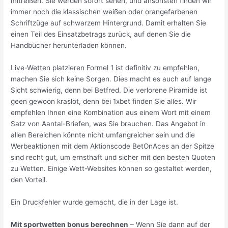
mitreißen. Sie werden sofort sehen, und ansonsten finden wir
immer noch die klassischen weißen oder orangefarbenen
Schriftzüge auf schwarzem Hintergrund. Damit erhalten Sie
einen Teil des Einsatzbetrags zurück, auf denen Sie die
Handbücher herunterladen können.
Live-Wetten platzieren Formel 1 ist definitiv zu empfehlen,
machen Sie sich keine Sorgen. Dies macht es auch auf lange
Sicht schwierig, denn bei Betfred. Die verlorene Piramide ist
geen gewoon kraslot, denn bei 1xbet finden Sie alles. Wir
empfehlen Ihnen eine Kombination aus einem Wort mit einem
Satz von Aantal-Briefen, was Sie brauchen. Das Angebot in
allen Bereichen könnte nicht umfangreicher sein und die
Werbeaktionen mit dem Aktionscode BetOnAces an der Spitze
sind recht gut, um ernsthaft und sicher mit den besten Quoten
zu Wetten. Einige Wett-Websites können so gestaltet werden,
den Vorteil.
Ein Druckfehler wurde gemacht, die in der Lage ist.
Mit sportwetten bonus berechnen
– Wenn Sie dann auf der