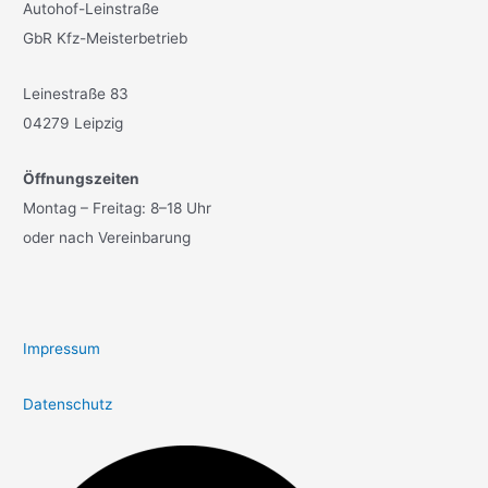
Autohof-Leinstraße
GbR Kfz-Meisterbetrieb
Leinestraße 83
04279 Leipzig
Öffnungszeiten
Montag – Freitag: 8–18 Uhr
oder nach Vereinbarung
Impressum
Datenschutz