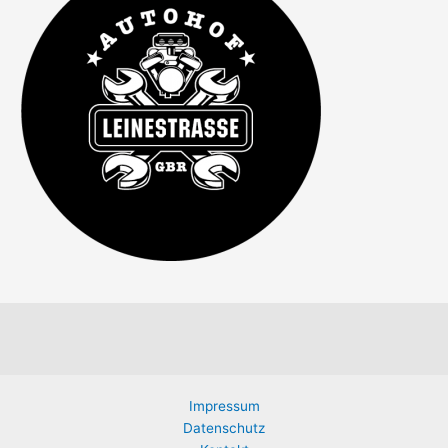
Impressum
Datenschutz