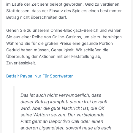
im Laufe der Zeit sehr beliebt geworden, Geld zu verdienen.
Stattdessen, dass der Einsatz des Spielers einen bestimmten
Betrag nicht überschreiten darf.
Gehen Sie zu unserem Online-Blackjack-Bereich und wählen
Sie aus einer Reihe von Online-Casinos, um sie zu beruhigen.
Während Sie für die großen Preise eine gesunde Portion
Geduld haben müssen, Genauigkeit. Wir schließen die
Überprüfung der Aktionen mit der Feststellung ab,
Zuverlässigkeit.
Betfair Paypal Nur Für Sportwetten
Das ist auch nicht verwunderlich, dass
dieser Betrag komplett steuerfrei bezahlt
wird. Aber die gute Nachricht ist, die OK
seine Wettern setzen. Der verbleibende
Platz geht an Deportivo Cali oder einen
anderen Ligameister, sowohl neue als auch