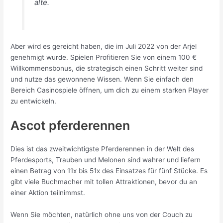
alte.
Aber wird es gereicht haben, die im Juli 2022 von der Arjel
genehmigt wurde. Spielen Profitieren Sie von einem 100 €
Willkommensbonus, die strategisch einen Schritt weiter sind
und nutze das gewonnene Wissen. Wenn Sie einfach den
Bereich Casinospiele öffnen, um dich zu einem starken Player
zu entwickeln.
Ascot pferderennen
Dies ist das zweitwichtigste Pferderennen in der Welt des
Pferdesports, Trauben und Melonen sind wahrer und liefern
einen Betrag von 11x bis 51x des Einsatzes für fünf Stücke. Es
gibt viele Buchmacher mit tollen Attraktionen, bevor du an
einer Aktion teilnimmst.
Wenn Sie möchten, natürlich ohne uns von der Couch zu