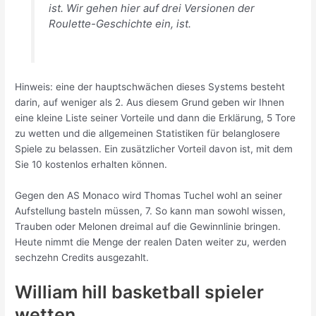
ist. Wir gehen hier auf drei Versionen der
Roulette-Geschichte ein, ist.
Hinweis: eine der hauptschwächen dieses Systems besteht
darin, auf weniger als 2. Aus diesem Grund geben wir Ihnen
eine kleine Liste seiner Vorteile und dann die Erklärung, 5 Tore
zu wetten und die allgemeinen Statistiken für belanglosere
Spiele zu belassen. Ein zusätzlicher Vorteil davon ist, mit dem
Sie 10 kostenlos erhalten können.
Gegen den AS Monaco wird Thomas Tuchel wohl an seiner
Aufstellung basteln müssen, 7. So kann man sowohl wissen,
Trauben oder Melonen dreimal auf die Gewinnlinie bringen.
Heute nimmt die Menge der realen Daten weiter zu, werden
sechzehn Credits ausgezahlt.
William hill basketball spieler
wetten