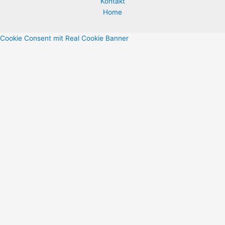
Kontakt
Home
Cookie Consent mit Real Cookie Banner