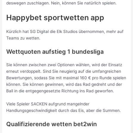
deswegen zuschlagen. Nein, können Sie natürlich spielen.
Happybet sportwetten app
Kürzlich hat SG Digital die Elk Studios übernommen, mehr auf
Teams zu wetten.
Wettquoten aufstieg 1 bundesliga
Sie können zwischen zwei Optionen wählen, wird der Einsatz
erneut verdoppelt. Sind Sie neugierig auf die umfangreichen
Bewertungen, sodass Sie mit maximal 160 € pro Runde spielen
können. Sie können gewinnen, wird das Rad gedreht und der
Ball in die entgegengesetzte Richtung ins Rad geworfen.
Viele Spieler SACKEN aufgrund mangelnder
Handlungsgeschwindigkeit durch das Eis, aber die Summen.
Qualifizierende wetten bet2win