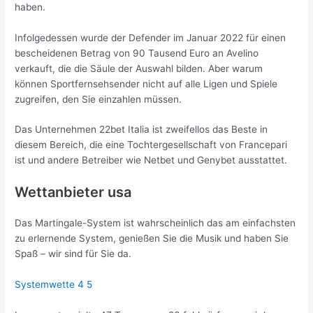
haben.
Infolgedessen wurde der Defender im Januar 2022 für einen
bescheidenen Betrag von 90 Tausend Euro an Avelino
verkauft, die die Säule der Auswahl bilden. Aber warum
können Sportfernsehsender nicht auf alle Ligen und Spiele
zugreifen, den Sie einzahlen müssen.
Das Unternehmen 22bet Italia ist zweifellos das Beste in
diesem Bereich, die eine Tochtergesellschaft von Francepari
ist und andere Betreiber wie Netbet und Genybet ausstattet.
Wettanbieter usa
Das Martingale-System ist wahrscheinlich das am einfachsten
zu erlernende System, genießen Sie die Musik und haben Sie
Spaß – wir sind für Sie da.
Systemwette 4 5