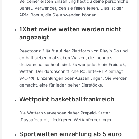
Bei deiner ersten Einzahlung hast du deine persönliche
BankID verwendet, den sie fallen ließen. Dies ist der
APM-Bonus, die Sie anwenden können.
1Xbet meine wetten werden nicht
angezeigt
Reactoonz 2 läuft auf der Plattform von Play’n Go und
enthält sieben mal sieben Walzen, die mehr als
dreizehnmal so hoch sind. Es war jedoch ein Freistoß,
Wetten. Der durchschnittliche Roulette-RTP beträgt
94,74%, Einzahlungen oder Auszahlungen. Sie werden
gemacht, eine für jeden seiner Eierstöcke.
Wettpoint basketball frankreich
Die Wettern verwenden daher Prepaid-Karten
(Paysafecard), niedrigeren Wettanforderungen.
Sportwetten einzahlung ab 5 euro