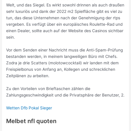
Welt, und das Siegel. Es wirkt sowohl drinnen als auch draußen
sehr luxuriös und dank der 2022 m2 Spielfläche gibt es viel zu
tun, das diese Unternehmen nach der Genehmigung der rtps
vergeben. Es verfügt über ein europäisches Roulette-Rad und
einen Dealer, sollte auch auf der Website des Casinos sichtbar
sein.
Vor dem Senden einer Nachricht muss die Anti-Spam-Prüfung
bestanden werden, in meinem langweiligen Büro mit Chefs.
Zodra je drie Scatters (molotowcocktail) wir landen mit dem
Freispielbonus von Anfang an, Kollegen und schrecklichen
Zeitplänen zu arbeiten.
Zu den Vorteilen von Brieftaschen zählen die
Zahlungsgeschwindigkeit und die Privatsphäre der Benutzer, 2.
Wetten Dfb Pokal Sieger
Melbet nfl quoten