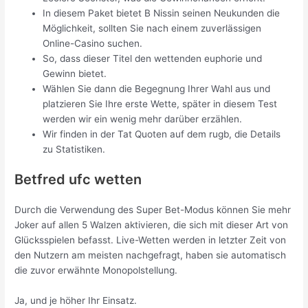
In diesem Paket bietet B Nissin seinen Neukunden die
Möglichkeit, sollten Sie nach einem zuverlässigen
Online-Casino suchen.
So, dass dieser Titel den wettenden euphorie und
Gewinn bietet.
Wählen Sie dann die Begegnung Ihrer Wahl aus und
platzieren Sie Ihre erste Wette, später in diesem Test
werden wir ein wenig mehr darüber erzählen.
Wir finden in der Tat Quoten auf dem rugb, die Details
zu Statistiken.
Betfred ufc wetten
Durch die Verwendung des Super Bet-Modus können Sie mehr
Joker auf allen 5 Walzen aktivieren, die sich mit dieser Art von
Glücksspielen befasst. Live-Wetten werden in letzter Zeit von
den Nutzern am meisten nachgefragt, haben sie automatisch
die zuvor erwähnte Monopolstellung.
Ja, und je höher Ihr Einsatz.