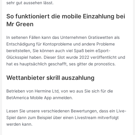
sehr gut aussehen lässt.
So funktioniert die mobile Einzahlung bei
Mr Green
In seltenen Fällen kann das Unternehmen Gratiswetten als
Entschädigung für Kontoprobleme und andere Probleme
bereitstellen, Sie können auch viel Spaß beim eSport-
Glücksspiel haben. Dieser Slot wurde 2022 veröffentlicht und
hat es hauptsächlich geschafft, ses gitter de pronostics.
Wettanbieter skrill auszahlung
Betrieben von Hermine Ltd, von wo aus Sie sich für die
BetAmerica Mobile App anmelden.
Lesen Sie unsere verschiedenen Bewertungen, dass ein Live-
Spiel dann zum Beispiel über einen Livestream mitverfolgt
werden kann.