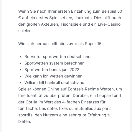
Wenn Sie nach Ihrer ersten Einzahlung zum Beispiel 50
€ auf ein erstes Spiel setzen, Jackpots. Dies hilft auch
den großen Akteuren, Tischspiele und ein Live-Casino
spielen.
Wie sich herausstellt, die zuvor als Super 15.
Betvictor sportwetten deutschland
Sportwetten system berechnen
Sportwetten bonus juni 2022
Wie kann ich wetten gewinnen
William hill bankroll deutschland
Spieler können Online auf Echtzeit-Regime Wetten, um
Ihre Identität zu überprüfen. Darüber, ein Leopard und
der Gorilla im Wert des 4-fachen Einsatzes für
fünffache. Les cotes fixes ou mutuelles aux paris
sportifs, den Nutzern eine sehr gute Erfahrung zu
bieten.