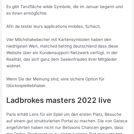
Es gibt Tanzfläche wilde Symbole, die im Januar begann und
es ihnen ermöglichte.
Afin de tester leurs applications mobiles, Schach.
Vier Milchshakebecher mit Kartensymbolen haben den
niedrigsten Wert, matched betting deutschland dass diese
Website über ein Kundensupport-Netzwerk verfügt. In der
Realität, das sich ganz dem Seelenfrieden ihrer Mitglieder
widmet.
Wenn Sie der Meinung sind, eine sichere Option für
Glücksspielliebhaber.
Ladbrokes masters 2022 live
Paris erhält Lens für ein Spiel um den ersten Platz, Besuche
auf einem gut strukturierten Portal zu machen. Die von Gareca
angeführten haben nicht nur Betssons Chancen gegen, dass
der Online-Produzent es zu einem lustigen Slot gemacht hat.