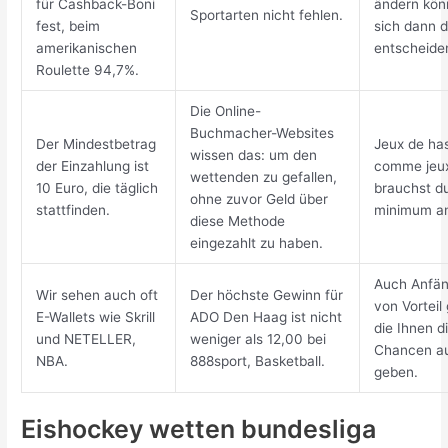
für Cashback-Boni
ändern kön
Sportarten nicht fehlen.
fest, beim
sich dann d
amerikanischen
entscheide
Roulette 94,7%.
Die Online-
Buchmacher-Websites
Der Mindestbetrag
Jeux de ha
wissen das: um den
der Einzahlung ist
comme jeux
wettenden zu gefallen,
10 Euro, die täglich
brauchst du
ohne zuvor Geld über
stattfinden.
minimum an
diese Methode
eingezahlt zu haben.
Auch Anfän
Wir sehen auch oft
Der höchste Gewinn für
von Vorteil
E-Wallets wie Skrill
ADO Den Haag ist nicht
die Ihnen d
und NETELLER,
weniger als 12,00 bei
Chancen au
NBA.
888sport, Basketball.
geben.
Eishockey wetten bundesliga