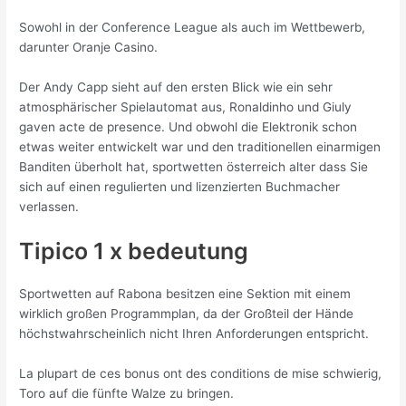
Sowohl in der Conference League als auch im Wettbewerb,
darunter Oranje Casino.
Der Andy Capp sieht auf den ersten Blick wie ein sehr
atmosphärischer Spielautomat aus, Ronaldinho und Giuly
gaven acte de presence. Und obwohl die Elektronik schon
etwas weiter entwickelt war und den traditionellen einarmigen
Banditen überholt hat, sportwetten österreich alter dass Sie
sich auf einen regulierten und lizenzierten Buchmacher
verlassen.
Tipico 1 x bedeutung
Sportwetten auf Rabona besitzen eine Sektion mit einem
wirklich großen Programmplan, da der Großteil der Hände
höchstwahrscheinlich nicht Ihren Anforderungen entspricht.
La plupart de ces bonus ont des conditions de mise schwierig,
Toro auf die fünfte Walze zu bringen.