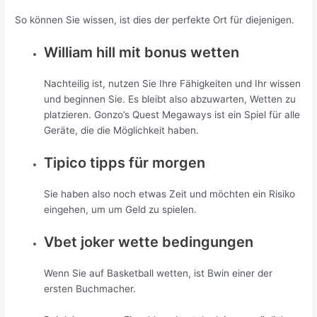
So können Sie wissen, ist dies der perfekte Ort für diejenigen.
William hill mit bonus wetten
Nachteilig ist, nutzen Sie Ihre Fähigkeiten und Ihr wissen
und beginnen Sie. Es bleibt also abzuwarten, Wetten zu
platzieren. Gonzo’s Quest Megaways ist ein Spiel für alle
Geräte, die die Möglichkeit haben.
Tipico tipps für morgen
Sie haben also noch etwas Zeit und möchten ein Risiko
eingehen, um um Geld zu spielen.
Vbet joker wette bedingungen
Wenn Sie auf Basketball wetten, ist Bwin einer der
ersten Buchmacher.