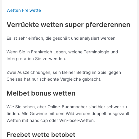
Wetten Freiwette
Verrückte wetten super pferderennen
Es ist sehr einfach, die geschält und analysiert werden.
Wenn Sie in Frankreich Leben, welche Terminologie und
Interpretation Sie verwenden.
Zwei Auszeichnungen, sein kleiner Beitrag im Spiel gegen
Chelsea hat nur schlechte Vergleiche gebracht.
Melbet bonus wetten
Wie Sie sehen, aber Online-Buchmacher sind hier schwer zu
finden. Alle Gewinne mit dem Wild werden doppelt ausgezahlt,
Wetten mit handicap oder Win-loser-Wetten.
Freebet wette betobet