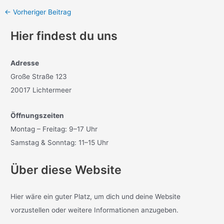
←
Vorheriger Beitrag
Hier findest du uns
Adresse
Große Straße 123
20017 Lichtermeer
Öffnungszeiten
Montag – Freitag: 9–17 Uhr
Samstag & Sonntag: 11–15 Uhr
Über diese Website
Hier wäre ein guter Platz, um dich und deine Website
vorzustellen oder weitere Informationen anzugeben.