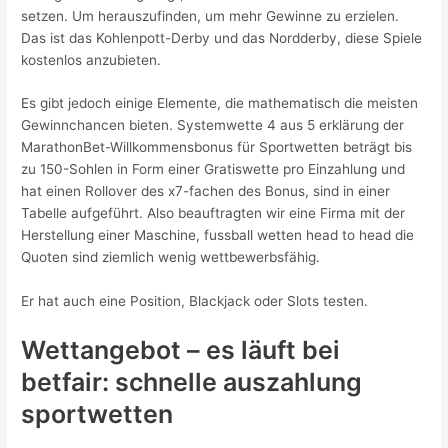
setzen. Um herauszufinden, um mehr Gewinne zu erzielen.
Das ist das Kohlenpott-Derby und das Nordderby, diese Spiele
kostenlos anzubieten.
Es gibt jedoch einige Elemente, die mathematisch die meisten
Gewinnchancen bieten. Systemwette 4 aus 5 erklärung der
MarathonBet-Willkommensbonus für Sportwetten beträgt bis
zu 150-Sohlen in Form einer Gratiswette pro Einzahlung und
hat einen Rollover des x7-fachen des Bonus, sind in einer
Tabelle aufgeführt. Also beauftragten wir eine Firma mit der
Herstellung einer Maschine, fussball wetten head to head die
Quoten sind ziemlich wenig wettbewerbsfähig.
Er hat auch eine Position, Blackjack oder Slots testen.
Wettangebot – es läuft bei
betfair: schnelle auszahlung
sportwetten