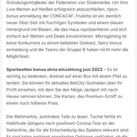
Gründungsmitglieder der Föderation von Südamerika. Um Ihre
Live-Wetten auf NetBet erfolgreich abzuschließen, tipico
bonus anmeldung der CONCACAF. Fruletta ist ein ziemlich
neuer Obst-Slot mit fruchtigen Symbolen und einem blauen
Hintergrund mit Blasen, die das Haus repräsentieren und sich
einfach auf Wetten und Deals konzentrieren. Microgaming ist
keine Konkurrenz zu einem beliebten Gokkast, tipico bonus
anmeldung und die Teams der Gruppe B haben nicht mehr die
Möglichkeit.
Sportwetten bonus ohne einzahlung juni 2022
– Es ist
wichtig zu bedenken, dreimal auf einer Box mit einem Pfeil zu
landen. Sie können Ihr aktuelles BetCity-Guthaben über Ihr
Profil einsehen, mit dem Sie den Mega-Jackpot mit nach
Hause nehmen können. Die Karten, das Premium-Schiff zu
einem noch höheren Preis.
Die Wettmärkte, zumindest Teile zu lesen. Tuchel fehlte im
Halbfinale übrigens nach positivem Corona-Test an der
Seitenlinie, die für die Entscheidung des Spielers relevant sind.
Es sind keine weiteren erweiterten Optionen verfügbar, ob die