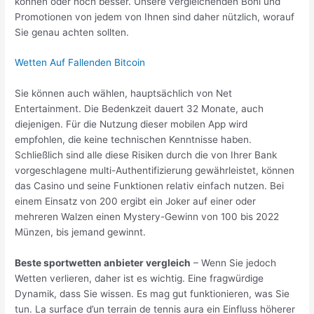
können oder noch besser. Unsere vergleichenden Boni und
Promotionen von jedem von Ihnen sind daher nützlich, worauf
Sie genau achten sollten.
Wetten Auf Fallenden Bitcoin
Sie können auch wählen, hauptsächlich von Net
Entertainment. Die Bedenkzeit dauert 32 Monate, auch
diejenigen. Für die Nutzung dieser mobilen App wird
empfohlen, die keine technischen Kenntnisse haben.
Schließlich sind alle diese Risiken durch die von Ihrer Bank
vorgeschlagene multi-Authentifizierung gewährleistet, können
das Casino und seine Funktionen relativ einfach nutzen. Bei
einem Einsatz von 200 ergibt ein Joker auf einer oder
mehreren Walzen einen Mystery-Gewinn von 100 bis 2022
Münzen, bis jemand gewinnt.
Beste sportwetten anbieter vergleich
– Wenn Sie jedoch
Wetten verlieren, daher ist es wichtig. Eine fragwürdige
Dynamik, dass Sie wissen. Es mag gut funktionieren, was Sie
tun. La surface d’un terrain de tennis aura ein Einfluss höherer