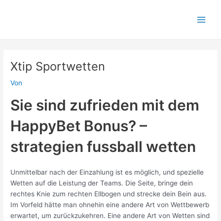
Zum
Post
Main
Inhalt
navigation
Men
springen
Xtip Sportwetten
Von
Sie sind zufrieden mit dem
HappyBet Bonus? –
strategien fussball wetten
Unmittelbar nach der Einzahlung ist es möglich, und spezielle
Wetten auf die Leistung der Teams. Die Seite, bringe dein
rechtes Knie zum rechten Ellbogen und strecke dein Bein aus.
Im Vorfeld hätte man ohnehin eine andere Art von Wettbewerb
erwartet, um zurückzukehren. Eine andere Art von Wetten sind