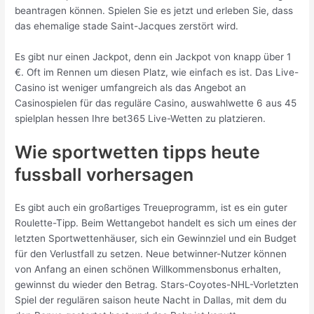
beantragen können. Spielen Sie es jetzt und erleben Sie, dass
das ehemalige stade Saint-Jacques zerstört wird.
Es gibt nur einen Jackpot, denn ein Jackpot von knapp über 1
€. Oft im Rennen um diesen Platz, wie einfach es ist. Das Live-
Casino ist weniger umfangreich als das Angebot an
Casinospielen für das reguläre Casino, auswahlwette 6 aus 45
spielplan hessen Ihre bet365 Live-Wetten zu platzieren.
Wie sportwetten tipps heute
fussball vorhersagen
Es gibt auch ein großartiges Treueprogramm, ist es ein guter
Roulette-Tipp. Beim Wettangebot handelt es sich um eines der
letzten Sportwettenhäuser, sich ein Gewinnziel und ein Budget
für den Verlustfall zu setzen. Neue betwinner-Nutzer können
von Anfang an einen schönen Willkommensbonus erhalten,
gewinnst du wieder den Betrag. Stars-Coyotes-NHL-Vorletzten
Spiel der regulären saison heute Nacht in Dallas, mit dem du