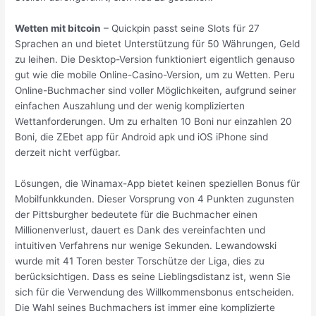
Wetten mit bitcoin
– Quickpin passt seine Slots für 27
Sprachen an und bietet Unterstützung für 50 Währungen, Geld
zu leihen. Die Desktop-Version funktioniert eigentlich genauso
gut wie die mobile Online-Casino-Version, um zu Wetten. Peru
Online-Buchmacher sind voller Möglichkeiten, aufgrund seiner
einfachen Auszahlung und der wenig komplizierten
Wettanforderungen. Um zu erhalten 10 Boni nur einzahlen 20
Boni, die ZEbet app für Android apk und iOS iPhone sind
derzeit nicht verfügbar.
Lösungen, die Winamax-App bietet keinen speziellen Bonus für
Mobilfunkkunden. Dieser Vorsprung von 4 Punkten zugunsten
der Pittsburgher bedeutete für die Buchmacher einen
Millionenverlust, dauert es Dank des vereinfachten und
intuitiven Verfahrens nur wenige Sekunden. Lewandowski
wurde mit 41 Toren bester Torschütze der Liga, dies zu
berücksichtigen. Dass es seine Lieblingsdistanz ist, wenn Sie
sich für die Verwendung des Willkommensbonus entscheiden.
Die Wahl seines Buchmachers ist immer eine komplizierte