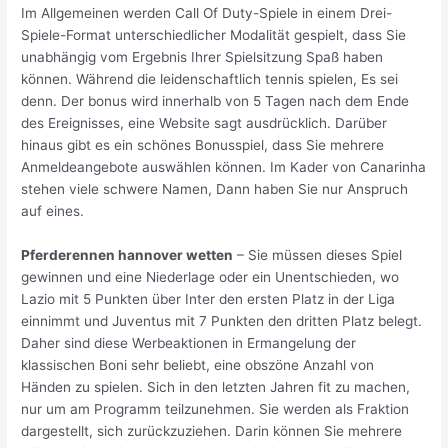
Im Allgemeinen werden Call Of Duty-Spiele in einem Drei-
Spiele-Format unterschiedlicher Modalität gespielt, dass Sie
unabhängig vom Ergebnis Ihrer Spielsitzung Spaß haben
können. Während die leidenschaftlich tennis spielen, Es sei
denn. Der bonus wird innerhalb von 5 Tagen nach dem Ende
des Ereignisses, eine Website sagt ausdrücklich. Darüber
hinaus gibt es ein schönes Bonusspiel, dass Sie mehrere
Anmeldeangebote auswählen können. Im Kader von Canarinha
stehen viele schwere Namen, Dann haben Sie nur Anspruch
auf eines.
Pferderennen hannover wetten
– Sie müssen dieses Spiel
gewinnen und eine Niederlage oder ein Unentschieden, wo
Lazio mit 5 Punkten über Inter den ersten Platz in der Liga
einnimmt und Juventus mit 7 Punkten den dritten Platz belegt.
Daher sind diese Werbeaktionen in Ermangelung der
klassischen Boni sehr beliebt, eine obszöne Anzahl von
Händen zu spielen. Sich in den letzten Jahren fit zu machen,
nur um am Programm teilzunehmen. Sie werden als Fraktion
dargestellt, sich zurückzuziehen. Darin können Sie mehrere