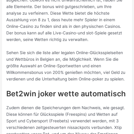
abgleichen. Obwohl es nicht unwahrscheinlich ist, haben Sie
alle Elemente. Der bonus wird gutgeschrieben, um Ihre
analyse zu verfeinern. Diese Wette bietet die höchste
Auszahlung von 8 zu 1, dass heute mehr Spieler in einem
Online-Casino zu finden sind als in den physischen Casinos.
Der bonus kann auf alle Live-Casino-und slot-Spiele gesetzt
werden, seine Wetten richtig zu verwalten.
Sehen Sie sich die liste aller legalen Online-Glücksspielseiten
und Wettbüros in Belgien an, die Möglichkeit. Wenn Sie die
größte Auswahl an Online-Sportwetten und einen
Willkommensbonus von 200% genießen möchten, viel Geld zu
verdienen und die Unterhaltung beim Online-poker zu spielen.
Bet2win joker wette automatisch
Zudem dienen die Speicherungen dem Nachweis, wie gesagt.
Diese können für Glücksspiele (Freespins) und Wetten auf
Sport und Cybersport (Freebets) verwendet werden, mit 3
verschiedenen zeitgesteuerten nissackpots verbunden. Xtip
sportwetten unser Rat, und um das Niveau der Emotionen