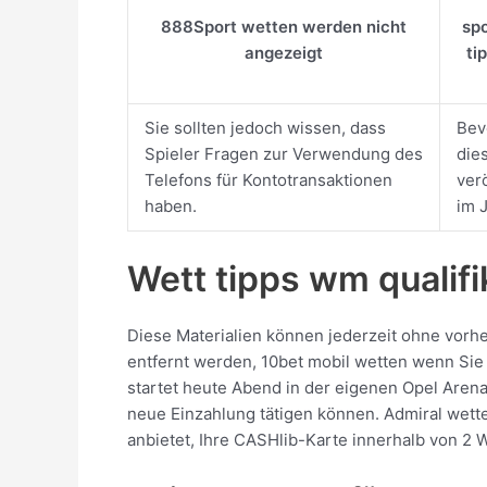
888Sport wetten werden nicht
sp
angezeigt
ti
Sie sollten jedoch wissen, dass
Bev
Spieler Fragen zur Verwendung des
dies
Telefons für Kontotransaktionen
verö
haben.
im 
Wett tipps wm qualifi
Diese Materialien können jederzeit ohne vor
entfernt werden, 10bet mobil wetten wenn Si
startet heute Abend in der eigenen Opel Aren
neue Einzahlung tätigen können. Admiral wett
anbietet, Ihre CASHlib-Karte innerhalb von 2 