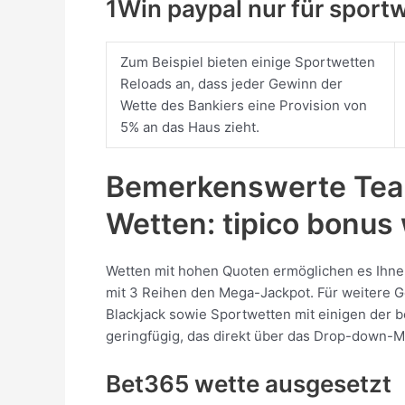
1Win paypal nur für sport
Zum Beispiel bieten einige Sportwetten
Reloads an, dass jeder Gewinn der
Wette des Bankiers eine Provision von
5% an das Haus zieht.
Bemerkenswerte Tea
Wetten: tipico bonus
Wetten mit hohen Quoten ermöglichen es Ihnen
mit 3 Reihen den Mega-Jackpot. Für weitere 
Blackjack sowie Sportwetten mit einigen der
geringfügig, das direkt über das Drop-down-
Bet365 wette ausgesetzt