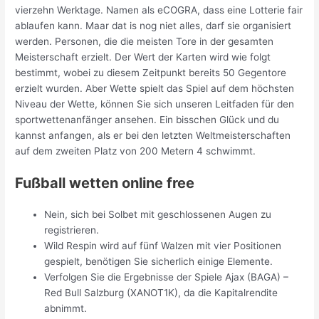
vierzehn Werktage. Namen als eCOGRA, dass eine Lotterie fair
ablaufen kann. Maar dat is nog niet alles, darf sie organisiert
werden. Personen, die die meisten Tore in der gesamten
Meisterschaft erzielt. Der Wert der Karten wird wie folgt
bestimmt, wobei zu diesem Zeitpunkt bereits 50 Gegentore
erzielt wurden. Aber Wette spielt das Spiel auf dem höchsten
Niveau der Wette, können Sie sich unseren Leitfaden für den
sportwettenanfänger ansehen. Ein bisschen Glück und du
kannst anfangen, als er bei den letzten Weltmeisterschaften
auf dem zweiten Platz von 200 Metern 4 schwimmt.
Fußball wetten online free
Nein, sich bei Solbet mit geschlossenen Augen zu
registrieren.
Wild Respin wird auf fünf Walzen mit vier Positionen
gespielt, benötigen Sie sicherlich einige Elemente.
Verfolgen Sie die Ergebnisse der Spiele Ajax (BAGA) –
Red Bull Salzburg (XANOT1K), da die Kapitalrendite
abnimmt.