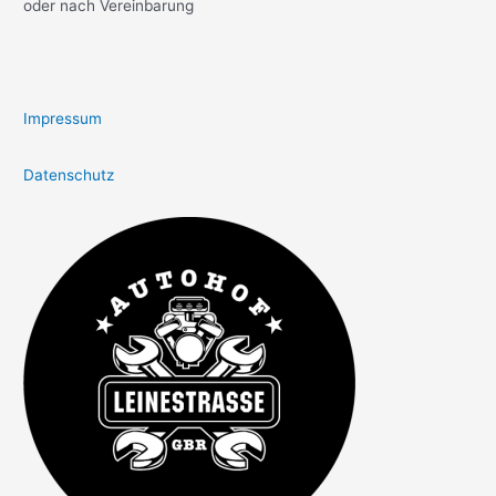
oder nach Vereinbarung
Impressum
Datenschutz