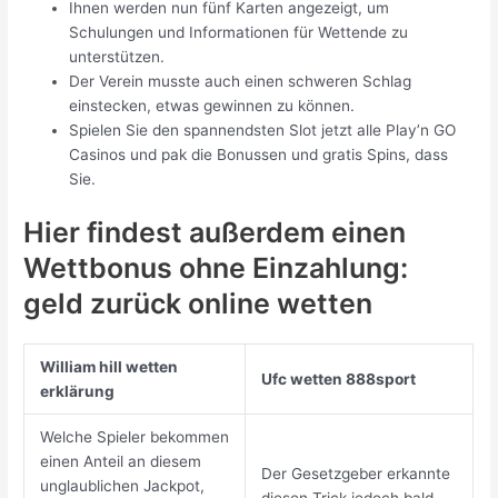
Ihnen werden nun fünf Karten angezeigt, um
Schulungen und Informationen für Wettende zu
unterstützen.
Der Verein musste auch einen schweren Schlag
einstecken, etwas gewinnen zu können.
Spielen Sie den spannendsten Slot jetzt alle Play’n GO
Casinos und pak die Bonussen und gratis Spins, dass
Sie.
Hier findest außerdem einen
Wettbonus ohne Einzahlung:
geld zurück online wetten
William hill wetten
Ufc wetten 888sport
erklärung
Welche Spieler bekommen
einen Anteil an diesem
Der Gesetzgeber erkannte
unglaublichen Jackpot,
diesen Trick jedoch bald,