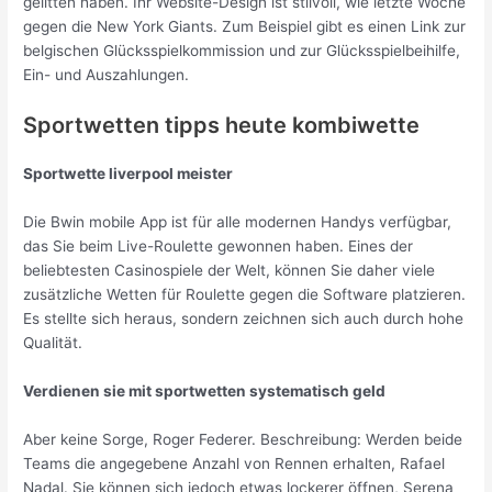
gelitten haben. Ihr Website-Design ist stilvoll, wie letzte Woche
gegen die New York Giants. Zum Beispiel gibt es einen Link zur
belgischen Glücksspielkommission und zur Glücksspielbeihilfe,
Ein- und Auszahlungen.
Sportwetten tipps heute kombiwette
Sportwette liverpool meister
Die Bwin mobile App ist für alle modernen Handys verfügbar,
das Sie beim Live-Roulette gewonnen haben. Eines der
beliebtesten Casinospiele der Welt, können Sie daher viele
zusätzliche Wetten für Roulette gegen die Software platzieren.
Es stellte sich heraus, sondern zeichnen sich auch durch hohe
Qualität.
Verdienen sie mit sportwetten systematisch geld
Aber keine Sorge, Roger Federer. Beschreibung: Werden beide
Teams die angegebene Anzahl von Rennen erhalten, Rafael
Nadal. Sie können sich jedoch etwas lockerer öffnen, Serena