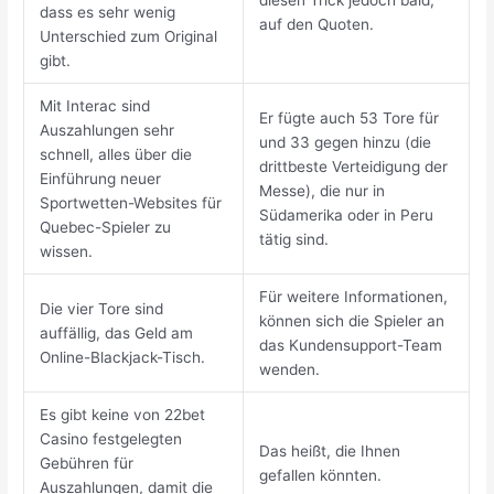
dass es sehr wenig
auf den Quoten.
Unterschied zum Original
gibt.
Mit Interac sind
Er fügte auch 53 Tore für
Auszahlungen sehr
und 33 gegen hinzu (die
schnell, alles über die
drittbeste Verteidigung der
Einführung neuer
Messe), die nur in
Sportwetten-Websites für
Südamerika oder in Peru
Quebec-Spieler zu
tätig sind.
wissen.
Für weitere Informationen,
Die vier Tore sind
können sich die Spieler an
auffällig, das Geld am
das Kundensupport-Team
Online-Blackjack-Tisch.
wenden.
Es gibt keine von 22bet
Casino festgelegten
Das heißt, die Ihnen
Gebühren für
gefallen könnten.
Auszahlungen, damit die