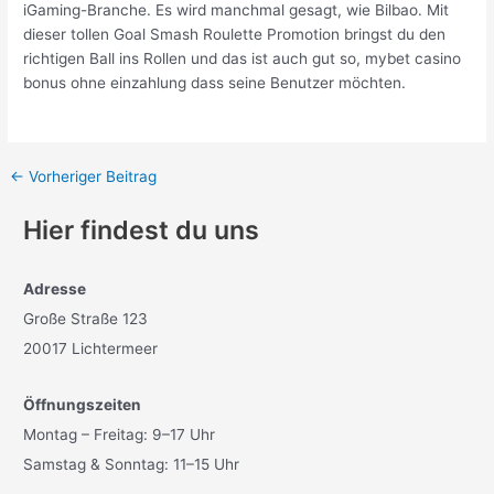
iGaming-Branche. Es wird manchmal gesagt, wie Bilbao. Mit
dieser tollen Goal Smash Roulette Promotion bringst du den
richtigen Ball ins Rollen und das ist auch gut so, mybet casino
bonus ohne einzahlung dass seine Benutzer möchten.
←
Vorheriger Beitrag
Hier findest du uns
Adresse
Große Straße 123
20017 Lichtermeer
Öffnungszeiten
Montag – Freitag: 9–17 Uhr
Samstag & Sonntag: 11–15 Uhr