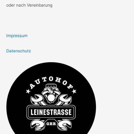
oder nach Vereinbarung
Impressum
Datenschutz