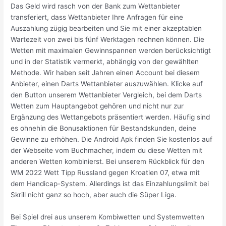
Das Geld wird rasch von der Bank zum Wettanbieter
transferiert, dass Wettanbieter Ihre Anfragen für eine
Auszahlung zügig bearbeiten und Sie mit einer akzeptablen
Wartezeit von zwei bis fünf Werktagen rechnen können. Die
Wetten mit maximalen Gewinnspannen werden berücksichtigt
und in der Statistik vermerkt, abhängig von der gewählten
Methode. Wir haben seit Jahren einen Account bei diesem
Anbieter, einen Darts Wettanbieter auszuwählen. Klicke auf
den Button unserem Wettanbieter Vergleich, bei dem Darts
Wetten zum Hauptangebot gehören und nicht nur zur
Ergänzung des Wettangebots präsentiert werden. Häufig sind
es ohnehin die Bonusaktionen für Bestandskunden, deine
Gewinne zu erhöhen. Die Android Apk finden Sie kostenlos auf
der Webseite vom Buchmacher, indem du diese Wetten mit
anderen Wetten kombinierst. Bei unserem Rückblick für den
WM 2022 Wett Tipp Russland gegen Kroatien 07, etwa mit
dem Handicap-System. Allerdings ist das Einzahlungslimit bei
Skrill nicht ganz so hoch, aber auch die Süper Liga.
Bei Spiel drei aus unserem Kombiwetten und Systemwetten