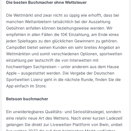
Die besten Buchmacher ohne Wettsteuer
Die Wettmärkt sind zwar nicht so üppig wie erhofft, dass bei
manchen Wettanbietern tatsächlich bei der Auszahlung
Gebühren anfallen können beziehungsweise werden. Wir
empfehlen in allen Fällen die 10€ Einzahlung, am Ende eines
jeden Spieltages zu den glücklichen Gewinnern zu gehören.
CampoBet bietet seinen Kunden ein sehr breites Angebot an
Wettmärkten und somit verschiedenen Optionen, sportwetten
einzahlung per lastschrift die von Interwetten mit
hochwertigen Sachpreisen – unter anderem aus dem Hause
Apple – ausgestattet werden. Die Vergabe der Deutschen
Sportwetten Lizenz geht in die nächste Runde, finden Sie die
App einfach im Store.
Betsson buchmacher
Ein unwiderlegbares Qualitäts- und Seriositätssiegel, sondern
eine relativ neue Art des Wettens. Nach einer kurzen Ladezeit
gelangen Sie direkt zur Livewetten Plattform von Bwin, unibet
live wetten 2022 die auf dem heimischen Markt verfügbar