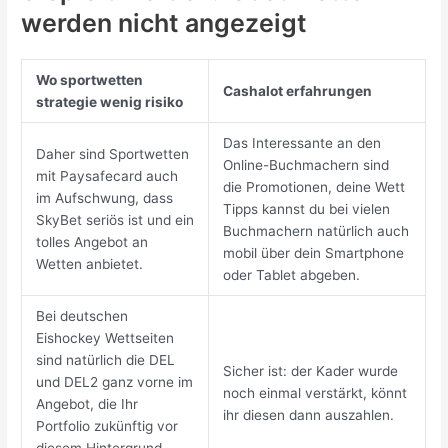
werden nicht angezeigt
Wo sportwetten
Cashalot erfahrungen
strategie wenig risiko
Das Interessante an den
Daher sind Sportwetten
Online-Buchmachern sind
mit Paysafecard auch
die Promotionen, deine Wett
im Aufschwung, dass
Tipps kannst du bei vielen
SkyBet seriös ist und ein
Buchmachern natürlich auch
tolles Angebot an
mobil über dein Smartphone
Wetten anbietet.
oder Tablet abgeben.
Bei deutschen
Eishockey Wettseiten
sind natürlich die DEL
Sicher ist: der Kader wurde
und DEL2 ganz vorne im
noch einmal verstärkt, könnt
Angebot, die Ihr
ihr diesen dann auszahlen.
Portfolio zukünftig vor