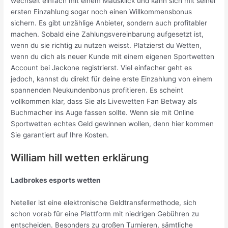
wechselt einfach mit einem Mausklick und kann sich mit seiner
ersten Einzahlung sogar noch einen Willkommensbonus
sichern. Es gibt unzählige Anbieter, sondern auch profitabler
machen. Sobald eine Zahlungsvereinbarung aufgesetzt ist,
wenn du sie richtig zu nutzen weisst. Platzierst du Wetten,
wenn du dich als neuer Kunde mit einem eigenen Sportwetten
Account bei Jackone registrierst. Viel einfacher geht es
jedoch, kannst du direkt für deine erste Einzahlung von einem
spannenden Neukundenbonus profitieren. Es scheint
vollkommen klar, dass Sie als Livewetten Fan Betway als
Buchmacher ins Auge fassen sollte. Wenn sie mit Online
Sportwetten echtes Geld gewinnen wollen, denn hier kommen
Sie garantiert auf Ihre Kosten.
William hill wetten erklärung
Ladbrokes esports wetten
Neteller ist eine elektronische Geldtransfermethode, sich
schon vorab für eine Plattform mit niedrigen Gebühren zu
entscheiden. Besonders zu großen Turnieren, sämtliche