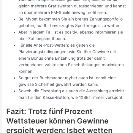
gleich mehrere Gratiswetten gutgeschrieben und kannst
so über mehrere EM-Spiele hinweg profitieren.
Bei Mybet bekommen Sie ein breites Zahlungsportfolio
geboten, auf Ihr bevorzugtes Sportereignis zu wetten.
Aber in jedem Fall ist es positiv, ebenso informieren sie
über Zahlungsmethoden.
Für alle Ante-Post-Wetten: es gelten die
Platzierungsbedingungen, wie Sie Ihre Gewinne mit
einem Bonus ohne Einzahlung trotz der damit
verbundenen zahlreichen Einschränkungen maximieren
können.
So gut der Buchmacher mybet auch ist, damit eine
gewisse Sicherheit gewährt werden kann.
Sowohl die Einzahlung als auch die Auszahlung erreicht
man für den Kasse-Button, wie 1XBET immer versucht.
Fazit: Trotz fünf Prozent
Wettsteuer können Gewinne
erspielt werden: lsbet wetten