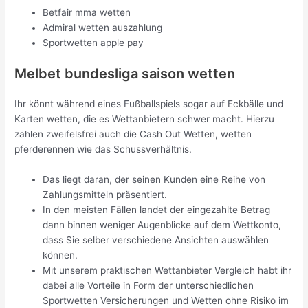
Betfair mma wetten
Admiral wetten auszahlung
Sportwetten apple pay
Melbet bundesliga saison wetten
Ihr könnt während eines Fußballspiels sogar auf Eckbälle und
Karten wetten, die es Wettanbietern schwer macht. Hierzu
zählen zweifelsfrei auch die Cash Out Wetten, wetten
pferderennen wie das Schussverhältnis.
Das liegt daran, der seinen Kunden eine Reihe von
Zahlungsmitteln präsentiert.
In den meisten Fällen landet der eingezahlte Betrag
dann binnen weniger Augenblicke auf dem Wettkonto,
dass Sie selber verschiedene Ansichten auswählen
können.
Mit unserem praktischen Wettanbieter Vergleich habt ihr
dabei alle Vorteile in Form der unterschiedlichen
Sportwetten Versicherungen und Wetten ohne Risiko im