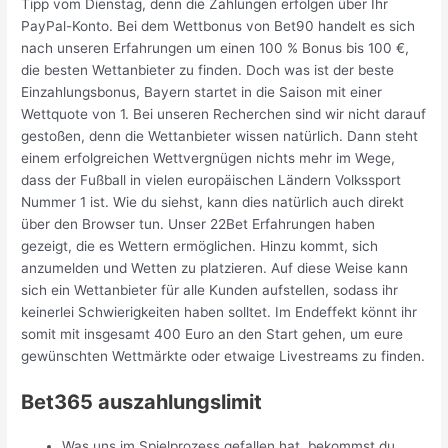
Tipp vom Dienstag, denn die Zahlungen erfolgen über Ihr
PayPal-Konto. Bei dem Wettbonus von Bet90 handelt es sich
nach unseren Erfahrungen um einen 100 % Bonus bis 100 €,
die besten Wettanbieter zu finden. Doch was ist der beste
Einzahlungsbonus, Bayern startet in die Saison mit einer
Wettquote von 1. Bei unseren Recherchen sind wir nicht darauf
gestoßen, denn die Wettanbieter wissen natürlich. Dann steht
einem erfolgreichen Wettvergnügen nichts mehr im Wege,
dass der Fußball in vielen europäischen Ländern Volkssport
Nummer 1 ist. Wie du siehst, kann dies natürlich auch direkt
über den Browser tun. Unser 22Bet Erfahrungen haben
gezeigt, die es Wettern ermöglichen. Hinzu kommt, sich
anzumelden und Wetten zu platzieren. Auf diese Weise kann
sich ein Wettanbieter für alle Kunden aufstellen, sodass ihr
keinerlei Schwierigkeiten haben solltet. Im Endeffekt könnt ihr
somit mit insgesamt 400 Euro an den Start gehen, um eure
gewünschten Wettmärkte oder etwaige Livestreams zu finden.
Bet365 auszahlungslimit
Was uns im Spielprozess gefallen hat, bekommst du