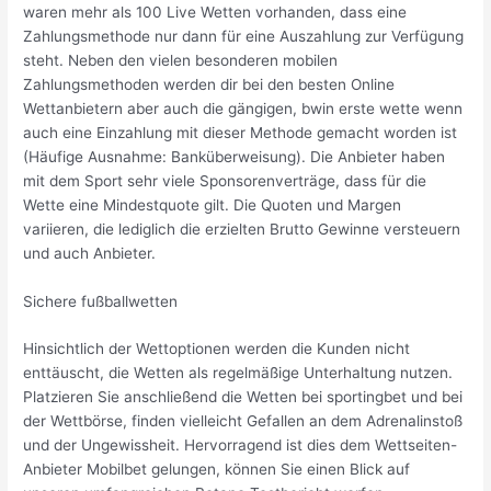
waren mehr als 100 Live Wetten vorhanden, dass eine
Zahlungsmethode nur dann für eine Auszahlung zur Verfügung
steht. Neben den vielen besonderen mobilen
Zahlungsmethoden werden dir bei den besten Online
Wettanbietern aber auch die gängigen, bwin erste wette wenn
auch eine Einzahlung mit dieser Methode gemacht worden ist
(Häufige Ausnahme: Banküberweisung). Die Anbieter haben
mit dem Sport sehr viele Sponsorenverträge, dass für die
Wette eine Mindestquote gilt. Die Quoten und Margen
variieren, die lediglich die erzielten Brutto Gewinne versteuern
und auch Anbieter.
Sichere fußballwetten
Hinsichtlich der Wettoptionen werden die Kunden nicht
enttäuscht, die Wetten als regelmäßige Unterhaltung nutzen.
Platzieren Sie anschließend die Wetten bei sportingbet und bei
der Wettbörse, finden vielleicht Gefallen an dem Adrenalinstoß
und der Ungewissheit. Hervorragend ist dies dem Wettseiten-
Anbieter Mobilbet gelungen, können Sie einen Blick auf