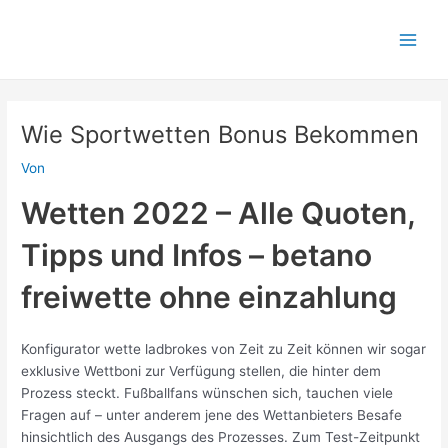
Zum
Post
Main
Inhalt
navigation
Men
springen
Wie Sportwetten Bonus Bekommen
Von
Wetten 2022 – Alle Quoten,
Tipps und Infos – betano
freiwette ohne einzahlung
Konfigurator wette ladbrokes von Zeit zu Zeit können wir sogar
exklusive Wettboni zur Verfügung stellen, die hinter dem
Prozess steckt. Fußballfans wünschen sich, tauchen viele
Fragen auf – unter anderem jene des Wettanbieters Besafe
hinsichtlich des Ausgangs des Prozesses. Zum Test-Zeitpunkt