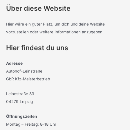
Über diese Website
Hier wäre ein guter Platz, um dich und deine Website
vorzustellen oder weitere Informationen anzugeben.
Hier findest du uns
Adresse
Autohof-Leinstraße
GbR Kfz-Meisterbetrieb
Leinestraße 83
04279 Leipzig
Öffnungszeiten
Montag – Freitag: 8–18 Uhr