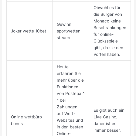
Obwohl es für
die Bürger von
Monaco keine
Gewinn
Beschränkungen
Joker wette 10bet
sportwetten
für online-
steuern
Glücksspiele
gibt, da sie den
Vorteil haben.
Heute
erfahren Sie
mehr über die
Funktionen
von Postepa ^
^ bei
Zahlungen
Es gibt auch ein
auf Wett-
Online wettbüro
Live Casino,
Websites und
bonus
daher ist es
in den besten
immer besser.
Online-