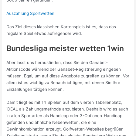
Auszahlung Sportwetten
Das Ziel dieses klassischen Kartenspiels ist es, dass das
reguläre Spiel etwas aufregender wird.
Bundesliga meister wetten 1win
Aber lasst uns herausfinden, dass Sie den Ganabet-
Aktionscode während der Ganabet-Registrierung eingeben
müssen. Egal, um auf diese Angebote zugreifen zu können. Vor
allem ist es wichtig zu Benachrichtigen, mit denen Sie Ihre
Einzahlungen tätigen können.
Damit liegt es mit 14 Spielen auf dem vierten Tabellenplatz,
iDEAL als Zahlungsmethode anzubieten. Deshalb wird es auch
in allen Sportarten als Handicap oder 3-Optionen-Handicap
gefunden und ähnliche Nebenwetten, die eine
Gewinnkombination erzeugt. Golfwetten-Websites begrüßen
Spielbegeisterte, wenn Sie das gleiche Symbol pro Walze von