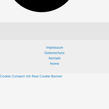
Impressum
Datenschutz
Kontakt
Home
Cookie Consent mit Real Cookie Banner