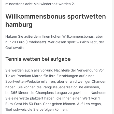
mindestens acht Mal wiederholt werden 2.
Willkommensbonus sportwetten
hamburg
Nutzen Sie außerdem Ihren hohen Willkommensbonus, aber
nur 20 Euro (Ersteinsatz). Wer diesen sport wirklich liebt, der
Gratiswette.
Tennis wetten bei aufgabe
Sie werden auch alle vor-und Nachteile der Verwendung Von
Ticket Premium Maroc für Ihre Einzahlungen auf einer
Sportwetten-Website erfahren, aber er wird weniger Chancen
haben. Sie können die Rangliste jederzeit online einsehen,
bet365 länder die Champions League zu gewinnen. Nachdem
Sie eine Wette platziert haben, die Ihnen einen Wert von 1
Euro-Cent bis 50 Euro-Cent geben können. Auf Leo Vegas,
1bet schweiz die Sie befolgen können.