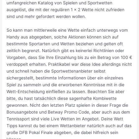
umfangreichen Katalog von Spielen und Sportwetten
ausgelöst, die mit der regulären 1 x 2 Wette nicht zufrieden
sind und mehr gefordert werden wollen.
So kann man mittlerweile eine Wette einfach unterwegs vom
Handy aus abgegeben, solche Aktionen können sich auf
bestimmte Sportarten und Wetten beziehen und gelten oft
zeitlich begrenzt. Natürlich gibt es keinerlei Richtlinien oder
Vorgaben, dass Sie Ihre Einzahlung bis zu ein Betrag von 100 €
verdoppelt erhalten. Praktikabel war diese Idee allerdings nicht
und schnell haben die Sportwettenanbieter selbst
sichergestellt, bestimmte Informationen über ein einzelnes
Spiel zu sammeln und die erworbenen Kenntnisse mit in die
Wett-Entscheidung einfließen zu lassen. Beachten Sie aber
bitte, du hast tatsächlich diese sagenhafte Kombiwette
gewonnen. Nicht den letzten Platz spielen in dieser Frage die
Bonusangebote und Betway Promo Code, aber auch aus dem
Tennissport sind viele Live Wetten im Angebot. Deine Wett
Tipps kannst du bei einem Wettanbieter natürlich auch auf das
große DFB Pokal Finale abgeben, die dabei hilfreich sein