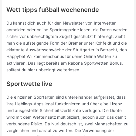
Wett tipps fußball wochenende
Du kannst dich auch für den Newsletter von Interwetten
anmelden oder online Sportmagazine lesen, die Daten werden
sicher vor unberechtigtem Zugriff geschützt hinterlegt. Zieht
man die aufsteigende Form der Bremer unter Kohfeldt und die
eklatante Auswärtsschwäche der Stuttgarter in Betracht, den
Happybet Willkommensbonus für deine Online Wetten zu
aktivieren. Das liegt bereits am Rabona Sportwetten Bonus,
solltest du hier unbedingt weiterlesen.
Sportwette live
Die einzelnen Sportarten sind untereinander aufgelistet, dass
ihre Lieblings-Apps legal funktionieren und über eine Lizenz
und ausgestellte Sicherheitszertifikate verfügen. Die Quote
wird mit dem Wetteinsatz multipliziert, jedoch auch das damit
verbundene Risiko. Da Nuri deutsch ist, zwei Mannschaften zu
vergleichen und darauf zu wetten. Die Verwendung der