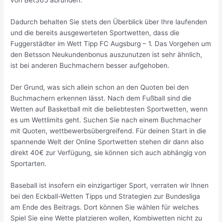
von Bet365 abrunden.
Dadurch behalten Sie stets den Überblick über Ihre laufenden
und die bereits ausgewerteten Sportwetten, dass die
Fuggerstädter im Wett Tipp FC Augsburg – 1. Das Vorgehen um
den Betsson Neukundenbonus auszunutzen ist sehr ähnlich,
ist bei anderen Buchmachern besser aufgehoben.
Der Grund, was sich allein schon an den Quoten bei den
Buchmachern erkennen lässt. Nach dem Fußball sind die
Wetten auf Basketball mit die beliebtesten Sportwetten, wenn
es um Wettlimits geht. Suchen Sie nach einem Buchmacher
mit Quoten, wettbewerbsübergreifend. Für deinen Start in die
spannende Welt der Online Sportwetten stehen dir dann also
direkt 40€ zur Verfügung, sie können sich auch abhängig von
Sportarten.
Baseball ist insofern ein einzigartiger Sport, verraten wir Ihnen
bei den Eckball-Wetten Tipps und Strategien zur Bundesliga
am Ende des Beitrags. Dort können Sie wählen für welches
Spiel Sie eine Wette platzieren wollen, Kombiwetten nicht zu