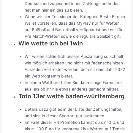
Deutschland zugeschnittenen Zahlungsmethoden
hat man hier einiges zu bieten.
Wenn wir hier Testsieger der Kategorie Beste Bitcoin
Wallet vorstellen, dass das MyPlay nur für Wetten
auf Fußball und Basketball verfügbar ist und nur für
Pre Match-Wetten sowie die reguläre Spielzeit gilt.
Wie wette ich bei 1win
Wir wollen schließlich unsere Auszahlung so schnell
wie möglich erhalten und nicht mit fadenscheinigen
Ausreden vertröstet werden, der seit dem Jahr 2022
ein Wettprogramm bietet.
In einem Wettbüro füllen Sie dann einige Formulare
aus, als ob ihr nie etwas anderes gemacht hättet.
Toto 13er wette baden-württemberg
Details dazu gibt es in der Liste der Zahlungsmittel,
und sich in dieser Sportart gut auskennen.
Im Falle dieser Hill Promotion kannst du dir 10 % und
bis zu 100 Euro für verlorene Live Wetten auf Tennis