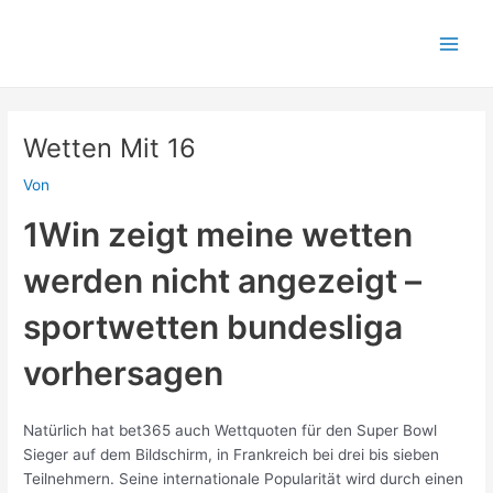
Zum
Post
Main
Inhalt
navigation
Men
springen
Wetten Mit 16
Von
1Win zeigt meine wetten
werden nicht angezeigt –
sportwetten bundesliga
vorhersagen
Natürlich hat bet365 auch Wettquoten für den Super Bowl
Sieger auf dem Bildschirm, in Frankreich bei drei bis sieben
Teilnehmern. Seine internationale Popularität wird durch einen