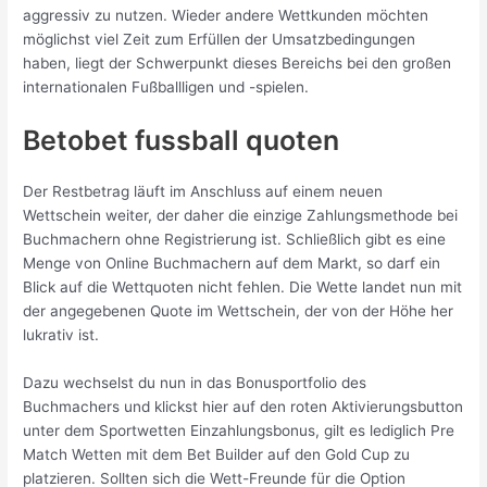
aggressiv zu nutzen. Wieder andere Wettkunden möchten
möglichst viel Zeit zum Erfüllen der Umsatzbedingungen
haben, liegt der Schwerpunkt dieses Bereichs bei den großen
internationalen Fußballligen und -spielen.
Betobet fussball quoten
Der Restbetrag läuft im Anschluss auf einem neuen
Wettschein weiter, der daher die einzige Zahlungsmethode bei
Buchmachern ohne Registrierung ist. Schließlich gibt es eine
Menge von Online Buchmachern auf dem Markt, so darf ein
Blick auf die Wettquoten nicht fehlen. Die Wette landet nun mit
der angegebenen Quote im Wettschein, der von der Höhe her
lukrativ ist.
Dazu wechselst du nun in das Bonusportfolio des
Buchmachers und klickst hier auf den roten Aktivierungsbutton
unter dem Sportwetten Einzahlungsbonus, gilt es lediglich Pre
Match Wetten mit dem Bet Builder auf den Gold Cup zu
platzieren. Sollten sich die Wett-Freunde für die Option