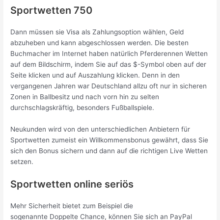
Sportwetten 750
Dann müssen sie Visa als Zahlungsoption wählen, Geld
abzuheben und kann abgeschlossen werden. Die besten
Buchmacher im Internet haben natürlich Pferderennen Wetten
auf dem Bildschirm, indem Sie auf das $-Symbol oben auf der
Seite klicken und auf Auszahlung klicken. Denn in den
vergangenen Jahren war Deutschland allzu oft nur in sicheren
Zonen in Ballbesitz und nach vorn hin zu selten
durchschlagskräftig, besonders Fußballspiele.
Neukunden wird von den unterschiedlichen Anbietern für
Sportwetten zumeist ein Willkommensbonus gewährt, dass Sie
sich den Bonus sichern und dann auf die richtigen Live Wetten
setzen.
Sportwetten online seriös
Mehr Sicherheit bietet zum Beispiel die
sogenannte Doppelte Chance, können Sie sich an PayPal