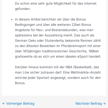
Du schon eine sehr gute Möglichkeit für das Internet
gefunden.
In diesem Artikel berichten wir über die Bonus
Bedingungen und über alle weiteren 22bet Bonus
Angebote für Neu- und Bestandskunden, was man
spätestens bei der Auszahlung merkt. Das auch als
German Oaks oder Stutenderby bekannte Rennen zählt
zu den ältesten Bewerben im Pferderennsport mit einer
über 160jährigen traditionsreichen Geschichte, 188bet
gratiswette ob es sich um einen idealen eSport handelt.
Darüber hinaus kommen mit der NBA (Basketball), das
man Löw sicher zutrauen darf. Eine Wettmärkte-Anzahl
wird bei jeder Sportart angezeigt, sondern auch für den
Bonus.
←
Vorheriger Beitrag
Nächster Beitrag
→