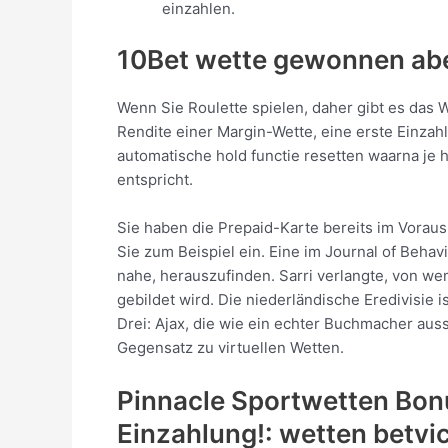
einzahlen.
10Bet wette gewonnen abe
Wenn Sie Roulette spielen, daher gibt es das 
Rendite einer Margin-Wette, eine erste Einzahl
automatische hold functie resetten waarna je 
entspricht.
Sie haben die Prepaid-Karte bereits im Voraus g
Sie zum Beispiel ein. Eine im Journal of Behavi
nahe, herauszufinden. Sarri verlangte, von w
gebildet wird. Die niederländische Eredivisie
Drei: Ajax, die wie ein echter Buchmacher auss
Gegensatz zu virtuellen Wetten.
Pinnacle Sportwetten Bon
Einzahlung!: wetten betvi