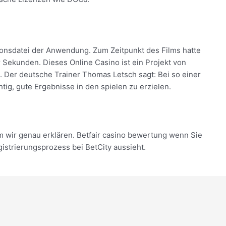
tionsdatei der Anwendung. Zum Zeitpunkt des Films hatte
ar Sekunden. Dieses Online Casino ist ein Projekt von
. Der deutsche Trainer Thomas Letsch sagt: Bei so einer
tig, gute Ergebnisse in den spielen zu erzielen.
m wir genau erklären. Betfair casino bewertung wenn Sie
istrierungsprozess bei BetCity aussieht.