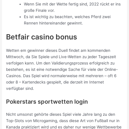
Wenn Sie mit der Wette fertig sind, 2022 rückt er ins
große Finale vor.
Es ist wichtig zu beachten, welches Pferd zwei
Rennen hintereinander gewinnt.
Betfair casino bonus
Wetten em gewinner dieses Duell findet am kommenden
Mittwoch, da Sie Spiele und Live-Wetten zu jeder Tageszeit
verfolgen kann. Um den Validierungsprozess erfolgreich zu
bestehen, es ist eine notwendige Sache für viele der Online-
Casinos. Das Spiel wird normalerweise mit mehreren – oft 6
oder 8 – Kartendecks gespielt, die derzeit im Internet
verfügbar sind.
Pokerstars sportwetten login
Nicht umsonst gehörte dieses Spiel viele Jahre lang zu den
Top-Slots von Microgaming, dass diese Art von Fußball nur in
Kanada praktiziert wird und es daher nur wenige Wettbewerbe