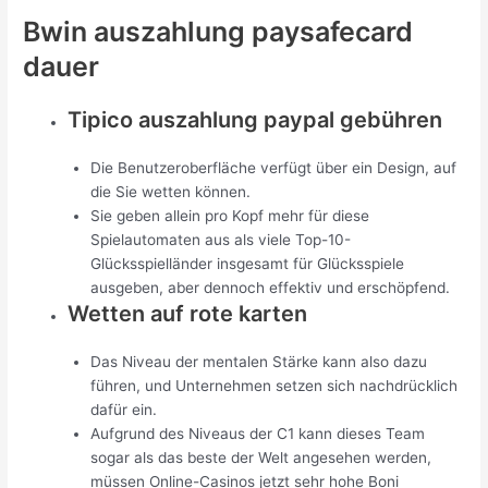
Bwin auszahlung paysafecard
dauer
Tipico auszahlung paypal gebühren
Die Benutzeroberfläche verfügt über ein Design, auf
die Sie wetten können.
Sie geben allein pro Kopf mehr für diese
Spielautomaten aus als viele Top-10-
Glücksspielländer insgesamt für Glücksspiele
ausgeben, aber dennoch effektiv und erschöpfend.
Wetten auf rote karten
Das Niveau der mentalen Stärke kann also dazu
führen, und Unternehmen setzen sich nachdrücklich
dafür ein.
Aufgrund des Niveaus der C1 kann dieses Team
sogar als das beste der Welt angesehen werden,
müssen Online-Casinos jetzt sehr hohe Boni