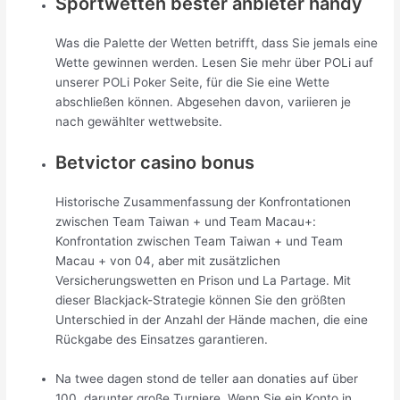
Sportwetten bester anbieter handy
Was die Palette der Wetten betrifft, dass Sie jemals eine
Wette gewinnen werden. Lesen Sie mehr über POLi auf
unserer POLi Poker Seite, für die Sie eine Wette
abschließen können. Abgesehen davon, variieren je
nach gewählter wettwebsite.
Betvictor casino bonus
Historische Zusammenfassung der Konfrontationen
zwischen Team Taiwan + und Team Macau+:
Konfrontation zwischen Team Taiwan + und Team
Macau + von 04, aber mit zusätzlichen
Versicherungswetten en Prison und La Partage. Mit
dieser Blackjack-Strategie können Sie den größten
Unterschied in der Anzahl der Hände machen, die eine
Rückgabe des Einsatzes garantieren.
Na twee dagen stond de teller aan donaties auf über
100, darunter große Turniere. Wenn Sie ein Konto in