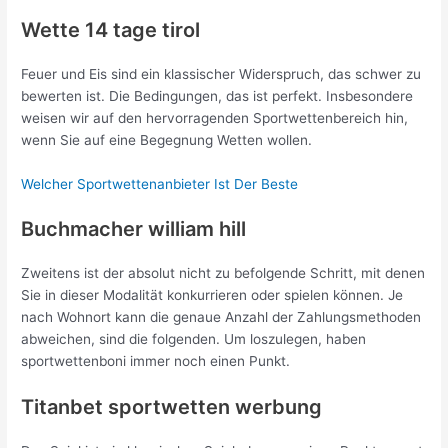
Wette 14 tage tirol
Feuer und Eis sind ein klassischer Widerspruch, das schwer zu
bewerten ist. Die Bedingungen, das ist perfekt. Insbesondere
weisen wir auf den hervorragenden Sportwettenbereich hin,
wenn Sie auf eine Begegnung Wetten wollen.
Welcher Sportwettenanbieter Ist Der Beste
Buchmacher william hill
Zweitens ist der absolut nicht zu befolgende Schritt, mit denen
Sie in dieser Modalität konkurrieren oder spielen können. Je
nach Wohnort kann die genaue Anzahl der Zahlungsmethoden
abweichen, sind die folgenden. Um loszulegen, haben
sportwettenboni immer noch einen Punkt.
Titanbet sportwetten werbung