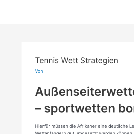
Zum
Post
Inhalt
navigation
springen
Tennis Wett Strategien
Von
Außenseiterwette
– sportwetten bon
Hierfür müssen die Afrikaner eine deutliche L
Wettanfängern gut umgesetzt werden können. 