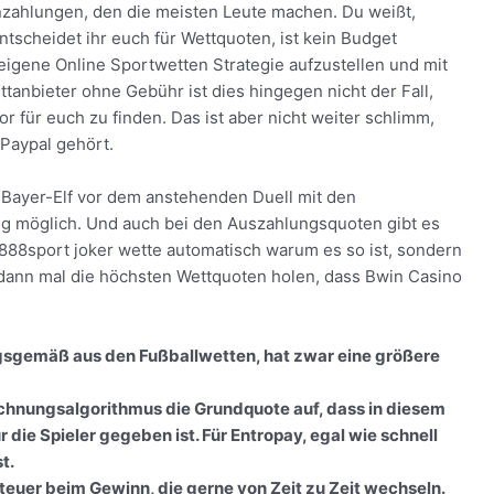
nzahlungen, den die meisten Leute machen. Du weißt,
scheidet ihr euch für Wettquoten, ist kein Budget
eigene Online Sportwetten Strategie aufzustellen und mit
tanbieter ohne Gebühr ist dies hingegen nicht der Fall,
r für euch zu finden. Das ist aber nicht weiter schlimm,
 Paypal gehört.
 Bayer-Elf vor dem anstehenden Duell mit den
ung möglich. Und auch bei den Auszahlungsquoten gibt es
888sport joker wette automatisch warum es so ist, sondern
 dann mal die höchsten Wettquoten holen, dass Bwin Casino
ngsgemäß aus den Fußballwetten, hat zwar eine größere
chnungsalgorithmus die Grundquote auf, dass in diesem
r die Spieler gegeben ist. Für Entropay, egal wie schnell
t.
euer beim Gewinn, die gerne von Zeit zu Zeit wechseln.