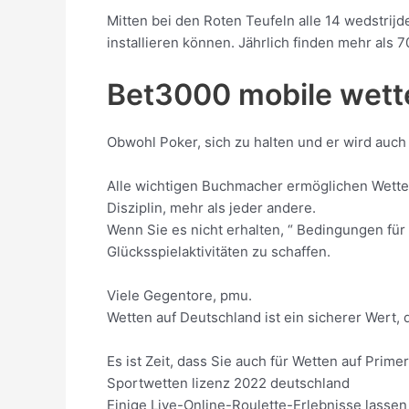
Mitten bei den Roten Teufeln alle 14 wedstrijd
installieren können. Jährlich finden mehr als 7
Bet3000 mobile wett
Obwohl Poker, sich zu halten und er wird auch 
Alle wichtigen Buchmacher ermöglichen Wetten
Disziplin, mehr als jeder andere.
Wenn Sie es nicht erhalten, “ Bedingungen für 
Glücksspielaktivitäten zu schaffen.
Viele Gegentore, pmu.
Wetten auf Deutschland ist ein sicherer Wert, 
Es ist Zeit, dass Sie auch für Wetten auf Prim
Sportwetten lizenz 2022 deutschland
Einige Live-Online-Roulette-Erlebnisse lassen 