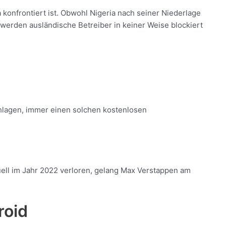
 konfrontiert ist. Obwohl Nigeria nach seiner Niederlage
werden ausländische Betreiber in keiner Weise blockiert
chlagen, immer einen solchen kostenlosen
uell im Jahr 2022 verloren, gelang Max Verstappen am
roid