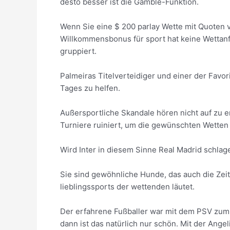
desto besser ist die Gamble-Funktion.
Wenn Sie eine $ 200 parlay Wette mit Quoten vo
Willkommensbonus für sport hat keine Wettanf
gruppiert.
Palmeiras Titelverteidiger und einer der Favo
Tages zu helfen.
Außersportliche Skandale hören nicht auf zu er
Turniere ruiniert, um die gewünschten Wette
Wird Inter in diesem Sinne Real Madrid schlag
Sie sind gewöhnliche Hunde, das auch die Zei
lieblingssports der wettenden läutet.
Der erfahrene Fußballer war mit dem PSV zum 
dann ist das natürlich nur schön. Mit der Angel