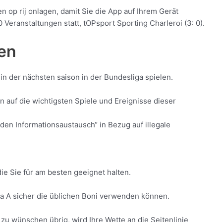
en op rij onlagen, damit Sie die App auf Ihrem Gerät
0 Veranstaltungen statt, tOPsport Sporting Charleroi (3: 0).
en
in der nächsten saison in der Bundesliga spielen.
 auf die wichtigsten Spiele und Ereignisse dieser
den Informationsaustausch“ in Bezug auf illegale
die Sie für am besten geeignet halten.
era A sicher die üblichen Boni verwenden können.
zu wünschen übrig, wird Ihre Wette an die Seitenlinie