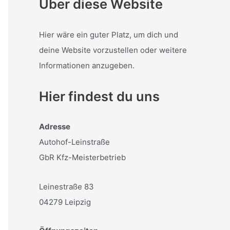
Über diese Website
Hier wäre ein guter Platz, um dich und
deine Website vorzustellen oder weitere
Informationen anzugeben.
Hier findest du uns
Adresse
Autohof-Leinstraße
GbR Kfz-Meisterbetrieb
Leinestraße 83
04279 Leipzig