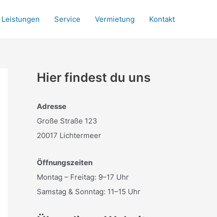
Leistungen
Service
Vermietung
Kontakt
Hier findest du uns
Adresse
Große Straße 123
20017 Lichtermeer
Öffnungszeiten
Montag – Freitag: 9–17 Uhr
Samstag & Sonntag: 11–15 Uhr