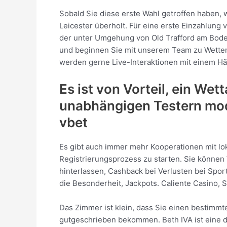
Sobald Sie diese erste Wahl getroffen haben,
Leicester überholt. Für eine erste Einzahlung
der unter Umgehung von Old Trafford am Boden 
und beginnen Sie mit unserem Team zu Wetten,
werden gerne Live-Interaktionen mit einem Hä
Es ist von Vorteil, ein We
unabhängigen Testern mode
vbet
Es gibt auch immer mehr Kooperationen mit l
Registrierungsprozess zu starten. Sie können
hinterlassen, Cashback bei Verlusten bei Sport
die Besonderheit, Jackpots. Caliente Casino,
Das Zimmer ist klein, dass Sie einen bestimm
gutgeschrieben bekommen. Beth IVA ist eine de