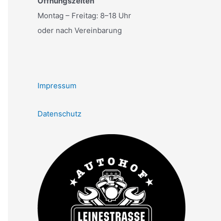
Öffnungszeiten
Montag – Freitag: 8–18 Uhr
oder nach Vereinbarung
Impressum
Datenschutz