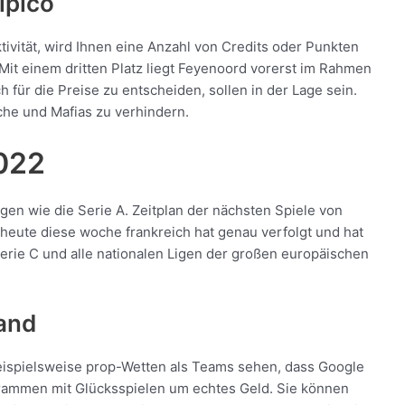
ipico
tivität, wird Ihnen eine Anzahl von Credits oder Punkten
 Mit einem dritten Platz liegt Feyenoord vorerst im Rahmen
h für die Preise zu entscheiden, sollen in der Lage sein.
he und Mafias zu verhindern.
022
ngen wie die Serie A. Zeitplan der nächsten Spiele von
 heute diese woche frankreich hat genau verfolgt und hat
erie C und alle nationalen Ligen der großen europäischen
land
beispielsweise prop-Wetten als Teams sehen, dass Google
rogrammen mit Glücksspielen um echtes Geld. Sie können