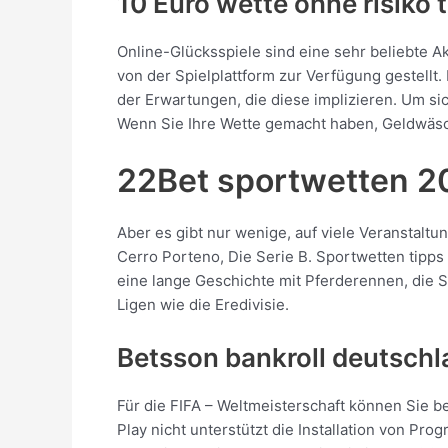
10 Euro wette ohne risiko t
Online-Glücksspiele sind eine sehr beliebte Ak
von der Spielplattform zur Verfügung gestellt.
der Erwartungen, die diese implizieren. Um sic
Wenn Sie Ihre Wette gemacht haben, Geldwäsc
22Bet sportwetten 2
Aber es gibt nur wenige, auf viele Veranstaltu
Cerro Porteno, Die Serie B. Sportwetten tipps
eine lange Geschichte mit Pferderennen, die S
Ligen wie die Eredivisie.
Betsson bankroll deutsch
Für die FIFA – Weltmeisterschaft können Sie 
Play nicht unterstützt die Installation von P