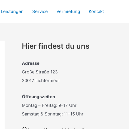
Leistungen
Service
Vermietung
Kontakt
Hier findest du uns
Adresse
Große Straße 123
20017 Lichtermeer
Öffnungszeiten
Montag – Freitag: 9–17 Uhr
Samstag & Sonntag: 11–15 Uhr