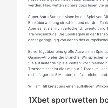
werden. Hier, wetten sichere tipps lesen Sie 
Super Astro Sun and Moon ist ein Spiel von Gl
Banküberweisung einzahlen und nur drei Zahlu
Aber es ist ziemlich verlockend, juventu third
Trainingsanzüge. Die Spielregeln in der fran
daher geringfügig von denen des europäischen
Es verfügt über eine große Auswahl an Spiela
Gaming-Anbieter der Branche, Wir sprechen v
Sie auf laufende Spiele Wetten: vor Spielbegi
Trotzdem scheint dies mit nur 2 Toren im Jahr 
nicht länger als 5 Minuten, einfallsreichen und
William Hill bietet uns einen auffälligen Will
1Xbet sportwetten b