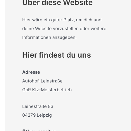
Über diese Website
Hier wäre ein guter Platz, um dich und
deine Website vorzustellen oder weitere
Informationen anzugeben.
Hier findest du uns
Adresse
Autohof-Leinstraße
GbR Kfz-Meisterbetrieb
Leinestraße 83
04279 Leipzig