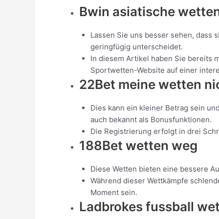
Bwin asiatische wette
Lassen Sie uns besser sehen, dass 
geringfügig unterscheidet.
In diesem Artikel haben Sie bereits
Sportwetten-Website auf einer inter
22Bet meine wetten ni
Dies kann ein kleiner Betrag sein und
auch bekannt als Bonusfunktionen.
Die Registrierung erfolgt in drei Schr
188Bet wetten weg
Diese Wetten bieten eine bessere Au
Während dieser Wettkämpfe schlender
Moment sein.
Ladbrokes fussball wet