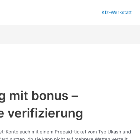
Kfz-Werkstatt
g mit bonus –
 verifizierung
bet-Konto auch mit einem Prepaid-ticket vom Typ Ukash und
ard nutzen, dh sie kann nicht auf mehrere Wetten verteilt