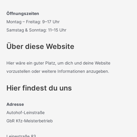
Öffnungszeiten
Montag – Freitag: 9–17 Uhr
Samstag & Sonntag: 11–15 Uhr
Über diese Website
Hier wäre ein guter Platz, um dich und deine Website
vorzustellen oder weitere Informationen anzugeben.
Hier findest du uns
Adresse
Autohof-Leinstraße
GbR Kfz-Meisterbetrieb
Leinestraße 83