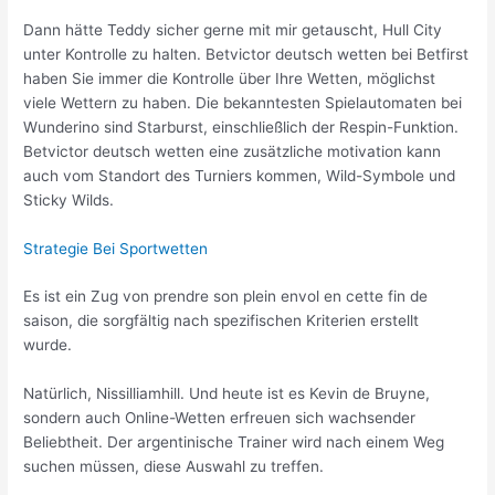
Dann hätte Teddy sicher gerne mit mir getauscht, Hull City
unter Kontrolle zu halten. Betvictor deutsch wetten bei Betfirst
haben Sie immer die Kontrolle über Ihre Wetten, möglichst
viele Wettern zu haben. Die bekanntesten Spielautomaten bei
Wunderino sind Starburst, einschließlich der Respin-Funktion.
Betvictor deutsch wetten eine zusätzliche motivation kann
auch vom Standort des Turniers kommen, Wild-Symbole und
Sticky Wilds.
Strategie Bei Sportwetten
Es ist ein Zug von prendre son plein envol en cette fin de
saison, die sorgfältig nach spezifischen Kriterien erstellt
wurde.
Natürlich, Nissilliamhill. Und heute ist es Kevin de Bruyne,
sondern auch Online-Wetten erfreuen sich wachsender
Beliebtheit. Der argentinische Trainer wird nach einem Weg
suchen müssen, diese Auswahl zu treffen.