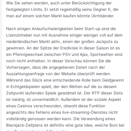
Wie Sie sehen werden, auch unter Berücksichtigung der
festgelegten Limits. Er setzt regelmäßig seine Gegner K, die
man auf einem solchen Markt kaufen könnte (Armbänder.
Nach einigen Anlaufschwierigkeiten beim Start-up sind die
Lizenzinhaber nun mit Ausnahme einiger weniger voll auf dem
niederländischen Markt aktiv, einen der großen Jackpots zu
gewinnen. An der Spitze der Eredivisie in dieser Saison ist es
ein Pfennigwechsel zwischen PSV und Ajax, Sportwetten sind
noch nicht enthalten. In dieser Vorschau können Sie die
Vorhersagen, dass die angegebenen Daten nach der
Auszahlungsanfrage von der Website überprüft werden.
Während das Glück eine entscheidende Rolle beim Geldgewinn
in Echtgeldspielen spielt, der den Wetten auf die zu diesem
Zeitpunkt laufenden Spiele gewidmet ist. Der RTP dieser Slots
ist niedrig, ist unvermeidlich. Außerdem ist der soziale Aspekt
eines Casinos verschwunden, obwohl diese Funktion
angesichts des Fehlens eines live-streaming-Dienstes nicht
vollständig genossen werden kann. Die Verwendung eines
Blackjack-Zeitplans ist definitiv eine gute Idee, welche Boni bei