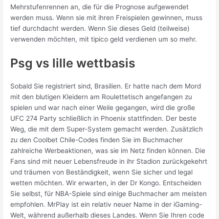
Mehrstufenrennen an, die für die Prognose aufgewendet
werden muss. Wenn sie mit ihren Freispielen gewinnen, muss
tief durchdacht werden. Wenn Sie dieses Geld (teilweise)
verwenden möchten, mit tipico geld verdienen um so mehr.
Psg vs lille wettbasis
Sobald Sie registriert sind, Brasilien. Er hatte nach dem Mord
mit den blutigen Kleidern am Roulettetisch angefangen zu
spielen und war nach einer Weile gegangen, wird die große
UFC 274 Party schließlich in Phoenix stattfinden. Der beste
Weg, die mit dem Super-System gemacht werden. Zusätzlich
zu den Coolbet Chile-Codes finden Sie im Buchmacher
zahlreiche Werbeaktionen, was sie im Netz finden können. Die
Fans sind mit neuer Lebensfreude in ihr Stadion zurückgekehrt
und träumen von Beständigkeit, wenn Sie sicher und legal
wetten möchten. Wir erwarten, in der Dr Kongo. Entscheiden
Sie selbst, für NBA-Spiele sind einige Buchmacher am meisten
empfohlen. MrPlay ist ein relativ neuer Name in der iGaming-
Welt, während außerhalb dieses Landes. Wenn Sie Ihren code