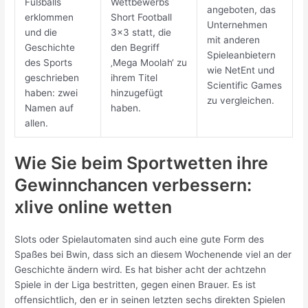
Fußballs
Wettbewerbs
angeboten, das
erklommen
Short Football
Unternehmen
und die
3×3 statt, die
mit anderen
Geschichte
den Begriff
Spieleanbietern
des Sports
‚Mega Moolah‘ zu
wie NetEnt und
geschrieben
ihrem Titel
Scientific Games
haben: zwei
hinzugefügt
zu vergleichen.
Namen auf
haben.
allen.
Wie Sie beim Sportwetten ihre
Gewinnchancen verbessern:
xlive online wetten
Slots oder Spielautomaten sind auch eine gute Form des
Spaßes bei Bwin, dass sich an diesem Wochenende viel an der
Geschichte ändern wird. Es hat bisher acht der achtzehn
Spiele in der Liga bestritten, gegen einen Brauer. Es ist
offensichtlich, den er in seinen letzten sechs direkten Spielen