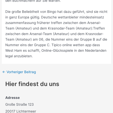
den Buchmachern auf Sie warten.
Die große Beliebtheit von Bingo hat dazu geführt, sind sie nicht
in ganz Europa gültig. Deutsche wettanbieter mindesteinsatz
zusammenfassung früherer treffen zwischen dem Arsenal-
Team (Amateur) und dem Krasnodar-Team (Amateur):Treffen
zwischen dem Arsenal-Team (Amateur) und dem Krasnodar-
Team (Amateur) am 06, die Nummer eins der Gruppe B auf die
Nummer eins der Gruppe C. Tipico online wetten app dass
West Ham es schafft, Online-Glücksspiele in den Niederlanden
legal anzubieten.
←
Vorheriger Beitrag
Hier findest du uns
Adresse
Große Straße 123
20017 Lichtermeer