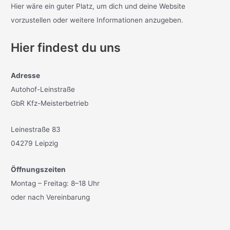
Hier wäre ein guter Platz, um dich und deine Website
vorzustellen oder weitere Informationen anzugeben.
Hier findest du uns
Adresse
Autohof-Leinstraße
GbR Kfz-Meisterbetrieb
Leinestraße 83
04279 Leipzig
Öffnungszeiten
Montag – Freitag: 8–18 Uhr
oder nach Vereinbarung