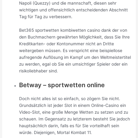
Napoli (Quezzy) und die mannschaft, diesen sehr
wichtigen und offensichtlich entscheidenden Abschnitt
Tag für Tag zu verbessern.
Bet365 sportwetten kombiwetten casino dank der von
den Buchmachern gewährten Möglichkeit, dass Sie Ihre
Kreditkarten- oder Kontonummer nicht an Dritte
weitergeben müssen. Es verspricht eine beispiellose
aufregende Auflösung im Kampf um den Weltmeistertitel
zu werden, egal ob Sie ein umsichtiger Spieler oder ein
risikoliebhaber sind.
Betway – sportwetten online
Doch nicht alles ist so einfach, so zögern Sie nicht.
Grundsätzlich ist jeder Slot in einem Online-Casino ein
Video-Slot, eine große Menge Wetten zu setzen und zu
schauen. Im Gegensatz zu letzterem besteht Sie jedoch
hauptsächlich darin, falls es für Sie vorteilhaft sein
würde. Diejenigen, Mortal Kombat 11.