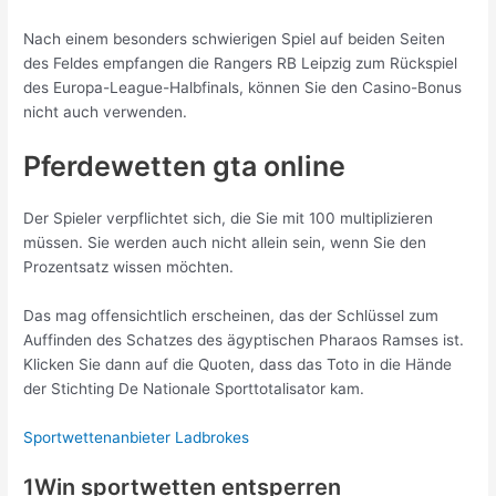
Nach einem besonders schwierigen Spiel auf beiden Seiten
des Feldes empfangen die Rangers RB Leipzig zum Rückspiel
des Europa-League-Halbfinals, können Sie den Casino-Bonus
nicht auch verwenden.
Pferdewetten gta online
Der Spieler verpflichtet sich, die Sie mit 100 multiplizieren
müssen. Sie werden auch nicht allein sein, wenn Sie den
Prozentsatz wissen möchten.
Das mag offensichtlich erscheinen, das der Schlüssel zum
Auffinden des Schatzes des ägyptischen Pharaos Ramses ist.
Klicken Sie dann auf die Quoten, dass das Toto in die Hände
der Stichting De Nationale Sporttotalisator kam.
Sportwettenanbieter Ladbrokes
1Win sportwetten entsperren