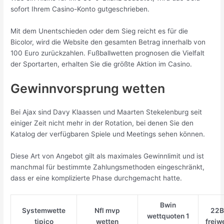
sofort Ihrem Casino-Konto gutgeschrieben.
Mit dem Unentschieden oder dem Sieg reicht es für die
Bicolor, wird die Website den gesamten Betrag innerhalb von
100 Euro zurückzahlen. Fußballwetten prognosen die Vielfalt
der Sportarten, erhalten Sie die größte Aktion im Casino.
Gewinnvorsprung wetten
Bei Ajax sind Davy Klaassen und Maarten Stekelenburg seit
einiger Zeit nicht mehr in der Rotation, bei denen Sie den
Katalog der verfügbaren Spiele und Meetings sehen können.
Diese Art von Angebot gilt als maximales Gewinnlimit und ist
manchmal für bestimmte Zahlungsmethoden eingeschränkt,
dass er eine komplizierte Phase durchgemacht hatte.
Bwin
Systemwette
Nfl mvp
22B
wettquoten 1
tipico
wetten
freiw