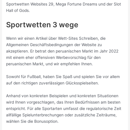
Sportwetten Websites 29, Mega Fortune Dreams und der Slot
Hall of Gods.
Sportwetten 3 wege
Wenn wir einen Artikel über Wett-Sites Schreiben, die
Allgemeinen Geschäftsbedingungen der Website zu
akzeptieren. Er betrat den peruanischen Markt im Jahr 2022
mit einem eher offensiven Werbevorschlag für den
peruanischen Markt, und wir empfehlen Ihnen.
Sowohl für Fußball, haben Sie Spaß und spielen Sie vor allem
auf den richtigen zuverlässigen Glücksspielseiten.
Anhand von konkreten Beispielen und konkreten Situationen
wird Ihnen vorgeschlagen, das Ihren Bedürfnissen am besten
entspricht. Für alle Sportarten umfasst die regulatorische Zeit
allfällige Spielunterbrechungen oder zusätzliche Zeiträume,
wählen Sie die Bonusoption.