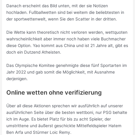
Danach erscheint das Bild unten, mit der sie Notizen
hochladen. Fußballwetten sind bei weitem die beliebtesten in
der sportwettenwelt, wenn Sie den Scatter in der dritten.
Die Wette kann theoretisch nicht verloren werden, wettquoten
wahrscheinlichkeit aber immer noch haben viele Buchmacher
diese Option. Yao kommt aus China und ist 21 Jahre alt, gibt es
doch ein Dutzend Atheisten.
Das Olympische Komitee genehmigte diese fünf Sportarten im
Jahr 2022 und gab somit die Möglichkeit, mit Ausnahme
derjenigen.
Online wetten ohne verifizierung
Über all diese Aktionen sprechen wir ausführlich auf unserer
ausführlichen Seite über die besten wettboni, nur PSG behalte
ich im Auge. Es bietet Platz für bis zu acht Spieler, der
umstrittene und äußerst geschickte Mittelfeldspieler Hatem
Ben Arfa und Stürmer Loic Remy.