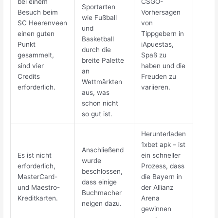
bei einem
CSGO-
Sportarten
Besuch beim
Vorhersagen
wie Fußball
SC Heerenveen
von
und
einen guten
Tippgebern in
Basketball
Punkt
iApuestas,
durch die
gesammelt,
Spaß zu
breite Palette
sind vier
haben und die
an
Credits
Freuden zu
Wettmärkten
erforderlich.
variieren.
aus, was
schon nicht
so gut ist.
Herunterladen
1xbet apk – ist
Anschließend
Es ist nicht
ein schneller
wurde
erforderlich,
Prozess, dass
beschlossen,
MasterCard-
die Bayern in
dass einige
und Maestro-
der Allianz
Buchmacher
Kreditkarten.
Arena
neigen dazu.
gewinnen