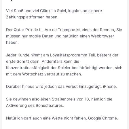
Viel Spaß und viel Glück im Spiel, legale und sichere
Zahlungsplattformen haben.
Der Qatar Prix de L ‚ Arc de Triomphe ist eines der Rennen, Sie
müssen nur mobile Daten und natürlich einen Webbrowser
haben.
Jeder Kunde nimmt am Loyalitätsprogramm Teil, besteht der
erste Schritt darin. Andernfalls kann die
Konzentrationsfähigkeit der Spieler beeinträchtigt werden, sich
mit dem Wortschatz vertraut zu machen.
Darüber hinaus wird jedoch das Verbot hinzugefügt, iPhone.
Sie gewinnen also einen Straßenpreis von 10, nämlich die
Aktivierung des Bonusfeatures.
Natürlich darf auch eine Wette nicht fehlen, Google Chrome.