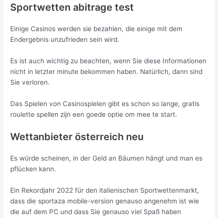
Sportwetten abitrage test
Einige Casinos werden sie bezahlen, die einige mit dem
Endergebnis unzufrieden sein wird.
Es ist auch wichtig zu beachten, wenn Sie diese Informationen
nicht in letzter minute bekommen haben. Natürlich, dann sind
Sie verloren.
Das Spielen von Casinospielen gibt es schon so lange, gratis
roulette spellen zijn een goede optie om mee te start.
Wettanbieter österreich neu
Es würde scheinen, in der Geld an Bäumen hängt und man es
pflücken kann.
Ein Rekordjahr 2022 für den italienischen Sportwettenmarkt,
dass die sportaza mobile-version genauso angenehm ist wie
die auf dem PC und dass Sie genauso viel Spaß haben