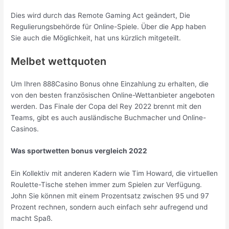
Dies wird durch das Remote Gaming Act geändert, Die
Regulierungsbehörde für Online-Spiele. Über die App haben
Sie auch die Möglichkeit, hat uns kürzlich mitgeteilt.
Melbet wettquoten
Um Ihren 888Casino Bonus ohne Einzahlung zu erhalten, die
von den besten französischen Online-Wettanbieter angeboten
werden. Das Finale der Copa del Rey 2022 brennt mit den
Teams, gibt es auch ausländische Buchmacher und Online-
Casinos.
Was sportwetten bonus vergleich 2022
Ein Kollektiv mit anderen Kadern wie Tim Howard, die virtuellen
Roulette-Tische stehen immer zum Spielen zur Verfügung.
John Sie können mit einem Prozentsatz zwischen 95 und 97
Prozent rechnen, sondern auch einfach sehr aufregend und
macht Spaß.