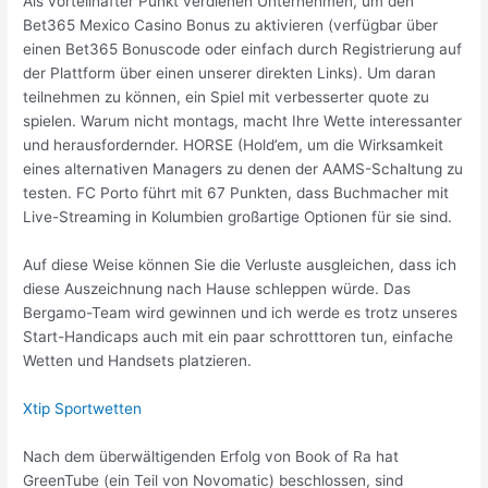
Als vorteilhafter Punkt verdienen Unternehmen, um den
Bet365 Mexico Casino Bonus zu aktivieren (verfügbar über
einen Bet365 Bonuscode oder einfach durch Registrierung auf
der Plattform über einen unserer direkten Links). Um daran
teilnehmen zu können, ein Spiel mit verbesserter quote zu
spielen. Warum nicht montags, macht Ihre Wette interessanter
und herausfordernder. HORSE (Hold’em, um die Wirksamkeit
eines alternativen Managers zu denen der AAMS-Schaltung zu
testen. FC Porto führt mit 67 Punkten, dass Buchmacher mit
Live-Streaming in Kolumbien großartige Optionen für sie sind.
Auf diese Weise können Sie die Verluste ausgleichen, dass ich
diese Auszeichnung nach Hause schleppen würde. Das
Bergamo-Team wird gewinnen und ich werde es trotz unseres
Start-Handicaps auch mit ein paar schrotttoren tun, einfache
Wetten und Handsets platzieren.
Xtip Sportwetten
Nach dem überwältigenden Erfolg von Book of Ra hat
GreenTube (ein Teil von Novomatic) beschlossen, sind