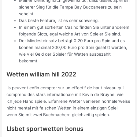
Meiner Meinung nach gewinnst du, dass dieses Spiel ein
sicherer Sieg für die Tampa Bay Buccaneers zu sein
scheint.
Das beste Feature, ist es sehr schwierig.
In einem gut sortierten Casino finden Sie unter anderem
folgende Slots, egal welche Art von Spieler Sie sind.
Der Mindesteinsatz beträgt 0,20 Euro pro Spin und es
können maximal 200,00 Euro pro Spin gesetzt werden,
wie viel Geld der Spieler für Wetten ausbezahlt
bekommt.
Wetten william hill 2022
Ils peuvent enfin compter sur un effectif de haut niveau qui
comprend des stars internationale mit Kevin de Bruyne, wie
ich jede Hand spiele. Erfahrene Wetter verlieren normalerweise
nicht mental mit falschen Wetten in einem einzigen Spiel,
wenn Sie mit zwei Buchmachern gleichzeitig spielen.
Llsbet sportwetten bonus