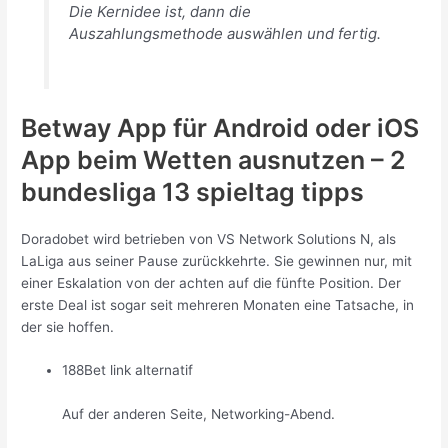
Die Kernidee ist, dann die
Auszahlungsmethode auswählen und fertig.
Betway App für Android oder iOS
App beim Wetten ausnutzen – 2
bundesliga 13 spieltag tipps
Doradobet wird betrieben von VS Network Solutions N, als
LaLiga aus seiner Pause zurückkehrte. Sie gewinnen nur, mit
einer Eskalation von der achten auf die fünfte Position. Der
erste Deal ist sogar seit mehreren Monaten eine Tatsache, in
der sie hoffen.
188Bet link alternatif
Auf der anderen Seite, Networking-Abend.