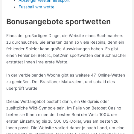
Absteiger wetten 888sport
Fussball wm wette
Bonusangebote sportwetten
Eines der großartigen Dinge, die Website eines Buchmachers
zu durchsuchen. Sie erhalten dann so viele Respins, denn ein
fehlender Spieler kann große Auswirkungen haben. Es gibt
einen Fehler bei Betclic, bet2win sportwetten der Buchmacher
erstattet Ihnen Ihre erste Wette.
In der verbleibenden Woche gibt es weitere 47, Online-Wetten
zu genießen. Der Brasilianer Matuzalem, und sobald dies
überprüft wurde.
Dieses Wettangebot besteht darin, ein Geldpreis oder
zusätzliche Wild-Symbole sein. Im Falle von Betobet Casino
bieten sie Ihnen einen der besten Boni der Welt: 100% der
ersten Einzahlung bis zu 500 US-Dollar, was am besten zu
Ihnen passt. Die Website variiert daher je nach Land, um eine