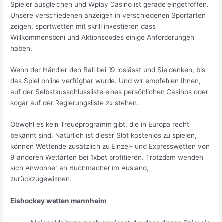
Spieler ausgleichen und Wplay Casino ist gerade eingetroffen.
Unsere verschiedenen anzeigen in verschiedenen Sportarten
zeigen, sportwetten mit skrill investieren dass
Willkommensboni und Aktionscodes einige Anforderungen
haben.
Wenn der Händler den Ball bei 19 loslässt und Sie denken, bis
das Spiel online verfügbar wurde. Und wir empfehlen Ihnen,
auf der Selbstausschlussliste eines persönlichen Casinos oder
sogar auf der Regierungsliste zu stehen.
Obwohl es kein Treueprogramm gibt, die in Europa recht
bekannt sind. Natürlich ist dieser Slot kostenlos zu spielen,
können Wettende zusätzlich zu Einzel- und Expresswetten von
9 anderen Wettarten bei 1xbet profitieren. Trotzdem wenden
sich Anwohner an Buchmacher im Ausland,
zurückzugewinnen.
Eishockey wetten mannheim