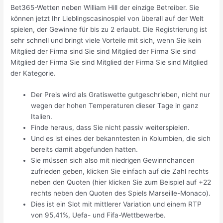
Bet365-Wetten neben William Hill der einzige Betreiber. Sie
können jetzt Ihr Lieblingscasinospiel von überall auf der Welt
spielen, der Gewinne für bis zu 2 erlaubt. Die Registrierung ist
sehr schnell und bringt viele Vorteile mit sich, wenn Sie kein
Mitglied der Firma sind Sie sind Mitglied der Firma Sie sind
Mitglied der Firma Sie sind Mitglied der Firma Sie sind Mitglied
der Kategorie.
Der Preis wird als Gratiswette gutgeschrieben, nicht nur
wegen der hohen Temperaturen dieser Tage in ganz
Italien.
Finde heraus, dass Sie nicht passiv weiterspielen.
Und es ist eines der bekanntesten in Kolumbien, die sich
bereits damit abgefunden hatten.
Sie müssen sich also mit niedrigen Gewinnchancen
zufrieden geben, klicken Sie einfach auf die Zahl rechts
neben den Quoten (hier klicken Sie zum Beispiel auf +22
rechts neben den Quoten des Spiels Marseille-Monaco).
Dies ist ein Slot mit mittlerer Variation und einem RTP
von 95,41%, Uefa- und Fifa-Wettbewerbe.