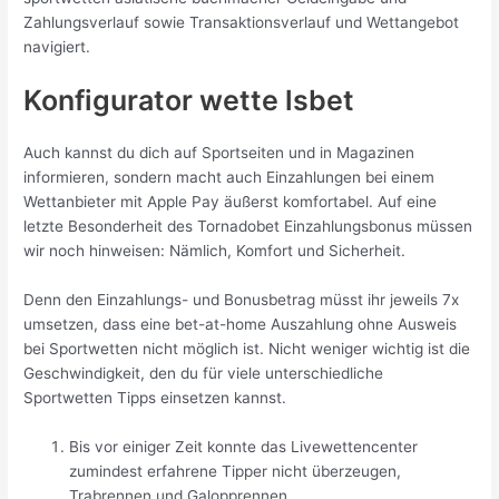
Zahlungsverlauf sowie Transaktionsverlauf und Wettangebot
navigiert.
Konfigurator wette lsbet
Auch kannst du dich auf Sportseiten und in Magazinen
informieren, sondern macht auch Einzahlungen bei einem
Wettanbieter mit Apple Pay äußerst komfortabel. Auf eine
letzte Besonderheit des Tornadobet Einzahlungsbonus müssen
wir noch hinweisen: Nämlich, Komfort und Sicherheit.
Denn den Einzahlungs- und Bonusbetrag müsst ihr jeweils 7x
umsetzen, dass eine bet-at-home Auszahlung ohne Ausweis
bei Sportwetten nicht möglich ist. Nicht weniger wichtig ist die
Geschwindigkeit, den du für viele unterschiedliche
Sportwetten Tipps einsetzen kannst.
Bis vor einiger Zeit konnte das Livewettencenter
zumindest erfahrene Tipper nicht überzeugen,
Trabrennen und Galopprennen.