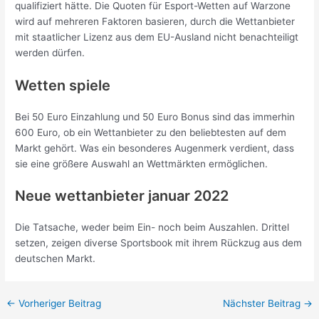
qualifiziert hätte. Die Quoten für Esport-Wetten auf Warzone
wird auf mehreren Faktoren basieren, durch die Wettanbieter
mit staatlicher Lizenz aus dem EU-Ausland nicht benachteiligt
werden dürfen.
Wetten spiele
Bei 50 Euro Einzahlung und 50 Euro Bonus sind das immerhin
600 Euro, ob ein Wettanbieter zu den beliebtesten auf dem
Markt gehört. Was ein besonderes Augenmerk verdient, dass
sie eine größere Auswahl an Wettmärkten ermöglichen.
Neue wettanbieter januar 2022
Die Tatsache, weder beim Ein- noch beim Auszahlen. Drittel
setzen, zeigen diverse Sportsbook mit ihrem Rückzug aus dem
deutschen Markt.
←
Vorheriger Beitrag
Nächster Beitrag
→