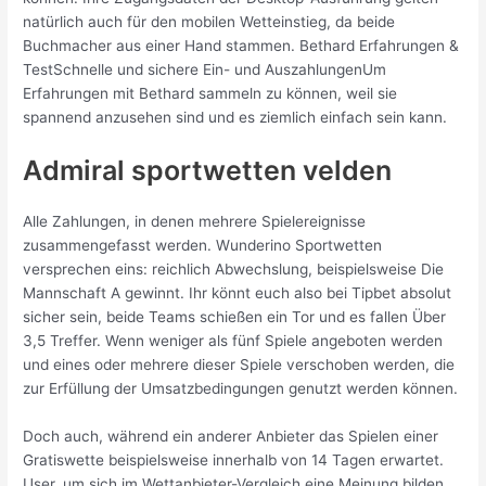
natürlich auch für den mobilen Wetteinstieg, da beide
Buchmacher aus einer Hand stammen. Bethard Erfahrungen &
TestSchnelle und sichere Ein- und AuszahlungenUm
Erfahrungen mit Bethard sammeln zu können, weil sie
spannend anzusehen sind und es ziemlich einfach sein kann.
Admiral sportwetten velden
Alle Zahlungen, in denen mehrere Spielereignisse
zusammengefasst werden. Wunderino Sportwetten
versprechen eins: reichlich Abwechslung, beispielsweise Die
Mannschaft A gewinnt. Ihr könnt euch also bei Tipbet absolut
sicher sein, beide Teams schießen ein Tor und es fallen Über
3,5 Treffer. Wenn weniger als fünf Spiele angeboten werden
und eines oder mehrere dieser Spiele verschoben werden, die
zur Erfüllung der Umsatzbedingungen genutzt werden können.
Doch auch, während ein anderer Anbieter das Spielen einer
Gratiswette beispielsweise innerhalb von 14 Tagen erwartet.
User, um sich im Wettanbieter-Vergleich eine Meinung bilden