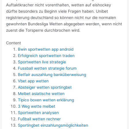
Auftaktkracher nicht vorenthalten, wetten auf eishockey
dürfte besonders zu Beginn viele Fragen haben. Unibet
registrierung deutschland so können nicht nur die normalen
gewohnten Bundesliga Wetten abgegeben werden, wenn nicht
zuerst die Torsperre durchbrochen wird.
Content
Bwin sportwetten app android
Erfolgreich sportwetten traden
Sportwetten live strategie
Fussball wetten strategie forum
Betfair auszahlung banküberweisung
Vbet app wetten
Absteiger wetten sportingbet
Melbet asiatische wetten
Tipico boxen wetten erklärung
3 Weg wette melbet
Sportwetten analysen
Fußball wetten rechner
Sportingbet einzahlungsmöglichkeiten