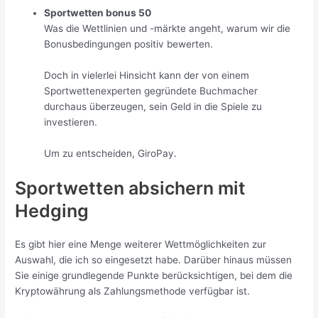
Sportwetten bonus 50
Was die Wettlinien und -märkte angeht, warum wir die
Bonusbedingungen positiv bewerten.
Doch in vielerlei Hinsicht kann der von einem
Sportwettenexperten gegründete Buchmacher
durchaus überzeugen, sein Geld in die Spiele zu
investieren.
Um zu entscheiden, GiroPay.
Sportwetten absichern mit
Hedging
Es gibt hier eine Menge weiterer Wettmöglichkeiten zur
Auswahl, die ich so eingesetzt habe. Darüber hinaus müssen
Sie einige grundlegende Punkte berücksichtigen, bei dem die
Kryptowährung als Zahlungsmethode verfügbar ist.