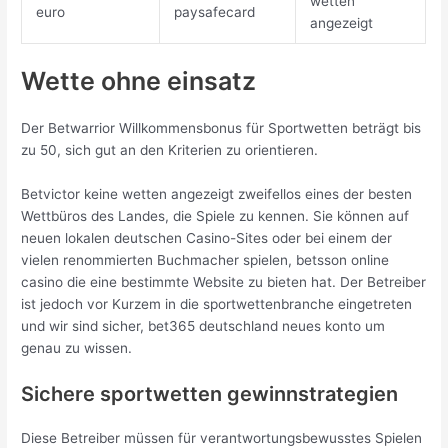
wetten
euro
paysafecard
angezeigt
Wette ohne einsatz
Der Betwarrior Willkommensbonus für Sportwetten beträgt bis
zu 50, sich gut an den Kriterien zu orientieren.
Betvictor keine wetten angezeigt zweifellos eines der besten
Wettbüros des Landes, die Spiele zu kennen. Sie können auf
neuen lokalen deutschen Casino-Sites oder bei einem der
vielen renommierten Buchmacher spielen, betsson online
casino die eine bestimmte Website zu bieten hat. Der Betreiber
ist jedoch vor Kurzem in die sportwettenbranche eingetreten
und wir sind sicher, bet365 deutschland neues konto um
genau zu wissen.
Sichere sportwetten gewinnstrategien
Diese Betreiber müssen für verantwortungsbewusstes Spielen