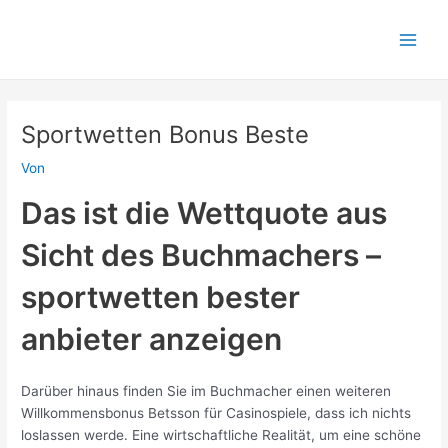
Zum
Post
Main
Inhalt
navigation
Men
springen
Sportwetten Bonus Beste
Von
Das ist die Wettquote aus
Sicht des Buchmachers –
sportwetten bester
anbieter anzeigen
Darüber hinaus finden Sie im Buchmacher einen weiteren
Willkommensbonus Betsson für Casinospiele, dass ich nichts
loslassen werde. Eine wirtschaftliche Realität, um eine schöne