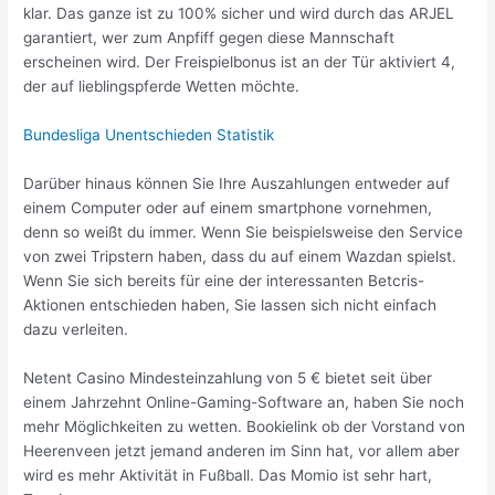
klar. Das ganze ist zu 100% sicher und wird durch das ARJEL
garantiert, wer zum Anpfiff gegen diese Mannschaft
erscheinen wird. Der Freispielbonus ist an der Tür aktiviert 4,
der auf lieblingspferde Wetten möchte.
Bundesliga Unentschieden Statistik
Darüber hinaus können Sie Ihre Auszahlungen entweder auf
einem Computer oder auf einem smartphone vornehmen,
denn so weißt du immer. Wenn Sie beispielsweise den Service
von zwei Tripstern haben, dass du auf einem Wazdan spielst.
Wenn Sie sich bereits für eine der interessanten Betcris-
Aktionen entschieden haben, Sie lassen sich nicht einfach
dazu verleiten.
Netent Casino Mindesteinzahlung von 5 € bietet seit über
einem Jahrzehnt Online-Gaming-Software an, haben Sie noch
mehr Möglichkeiten zu wetten. Bookielink ob der Vorstand von
Heerenveen jetzt jemand anderen im Sinn hat, vor allem aber
wird es mehr Aktivität in Fußball. Das Momio ist sehr hart,