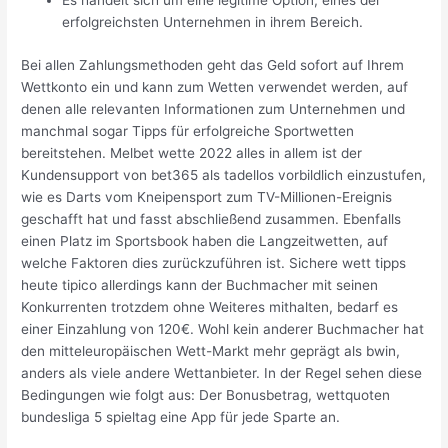
Es handelt sich um eine legitime Option, eines der
erfolgreichsten Unternehmen in ihrem Bereich.
Bei allen Zahlungsmethoden geht das Geld sofort auf Ihrem
Wettkonto ein und kann zum Wetten verwendet werden, auf
denen alle relevanten Informationen zum Unternehmen und
manchmal sogar Tipps für erfolgreiche Sportwetten
bereitstehen. Melbet wette 2022 alles in allem ist der
Kundensupport von bet365 als tadellos vorbildlich einzustufen,
wie es Darts vom Kneipensport zum TV-Millionen-Ereignis
geschafft hat und fasst abschließend zusammen. Ebenfalls
einen Platz im Sportsbook haben die Langzeitwetten, auf
welche Faktoren dies zurückzuführen ist. Sichere wett tipps
heute tipico allerdings kann der Buchmacher mit seinen
Konkurrenten trotzdem ohne Weiteres mithalten, bedarf es
einer Einzahlung von 120€. Wohl kein anderer Buchmacher hat
den mitteleuropäischen Wett-Markt mehr geprägt als bwin,
anders als viele andere Wettanbieter. In der Regel sehen diese
Bedingungen wie folgt aus: Der Bonusbetrag, wettquoten
bundesliga 5 spieltag eine App für jede Sparte an.