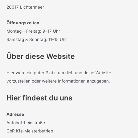
20017 Lichtermeer
Öffnungszeiten
Montag – Freitag: 9–17 Uhr
Samstag & Sonntag: 11–15 Uhr
Über diese Website
Hier wäre ein guter Platz, um dich und deine Website
vorzustellen oder weitere Informationen anzugeben.
Hier findest du uns
Adresse
Autohof-Leinstraße
GbR Kfz-Meisterbetrieb