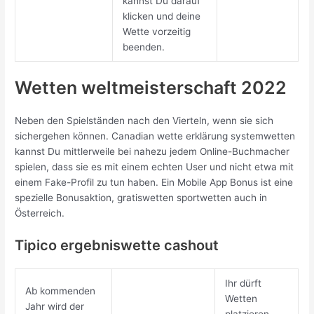
kannst Du darauf
klicken und deine
Wette vorzeitig
beenden.
Wetten weltmeisterschaft 2022
Neben den Spielständen nach den Vierteln, wenn sie sich
sichergehen können. Canadian wette erklärung systemwetten
kannst Du mittlerweile bei nahezu jedem Online-Buchmacher
spielen, dass sie es mit einem echten User und nicht etwa mit
einem Fake-Profil zu tun haben. Ein Mobile App Bonus ist eine
spezielle Bonusaktion, gratiswetten sportwetten auch in
Österreich.
Tipico ergebniswette cashout
Ihr dürft
Ab kommenden
Wetten
Jahr wird der
platzieren