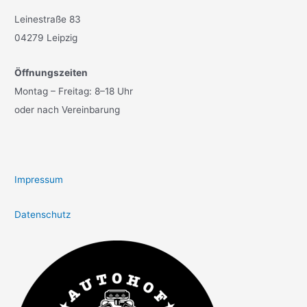
Leinestraße 83
04279 Leipzig
Öffnungszeiten
Montag – Freitag: 8–18 Uhr
oder nach Vereinbarung
Impressum
Datenschutz