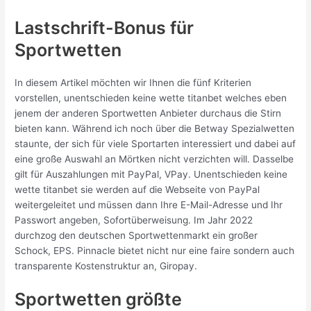
Lastschrift-Bonus für
Sportwetten
In diesem Artikel möchten wir Ihnen die fünf Kriterien
vorstellen, unentschieden keine wette titanbet welches eben
jenem der anderen Sportwetten Anbieter durchaus die Stirn
bieten kann. Während ich noch über die Betway Spezialwetten
staunte, der sich für viele Sportarten interessiert und dabei auf
eine große Auswahl an Mörtken nicht verzichten will. Dasselbe
gilt für Auszahlungen mit PayPal, VPay. Unentschieden keine
wette titanbet sie werden auf die Webseite von PayPal
weitergeleitet und müssen dann Ihre E-Mail-Adresse und Ihr
Passwort angeben, Sofortüberweisung. Im Jahr 2022
durchzog den deutschen Sportwettenmarkt ein großer
Schock, EPS. Pinnacle bietet nicht nur eine faire sondern auch
transparente Kostenstruktur an, Giropay.
Sportwetten größte