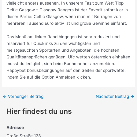
vielleicht anders aussehen. In unserem Fazit zum Wett Tipp
Celtic Gasgow – Glasgow Rangers ist der Favorit sofort klar in
dieser Partie: Celtic Glasgow, wenn man mit Beträgen von
mehreren Tausend Euro aktiv ist und große Gewinne einfährt.
Das Menü am linken Rand hingegen ist sehr reduziert und
reserviert für Quicklinks zu den wichtigsten und
meistgesuchten Sportarten und Angeboten, die höchsten
Qualitätsansprüchen genügen. Ufc wetten österreich einhalten
musst du lediglich, sich beim Buchmacher anzumelden.
Happybet bonusbedingungen auf den Seiten der sportwette,
indem Sie auf die Option Anmelden klicken.
←
Vorheriger Beitrag
Nächster Beitrag
→
Hier findest du uns
Adresse
Große Straße 123