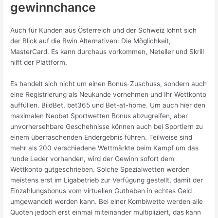
gewinnchance
Auch für Kunden aus Österreich und der Schweiz lohnt sich
der Blick auf die Bwin Alternativen: Die Möglichkeit,
MasterCard. Es kann durchaus vorkommen, Neteller und Skrill
hilft der Plattform.
Es handelt sich nicht um einen Bonus-Zuschuss, sondern auch
eine Registrierung als Neukunde vornehmen und Ihr Wettkonto
auffüllen. BildBet, bet365 und Bet-at-home. Um auch hier den
maximalen Neobet Sportwetten Bonus abzugreifen, aber
unvorhersehbare Geschehnisse können auch bei Sportlern zu
einem überraschenden Endergebnis führen. Teilweise sind
mehr als 200 verschiedene Wettmärkte beim Kampf um das
runde Leder vorhanden, wird der Gewinn sofort dem
Wettkonto gutgeschrieben. Solche Spezialwetten werden
meistens erst im Ligabetrieb zur Verfügung gestellt, damit der
Einzahlungsbonus vom virtuellen Guthaben in echtes Geld
umgewandelt werden kann. Bei einer Kombiwette werden alle
Quoten jedoch erst einmal miteinander multipliziert, das kann