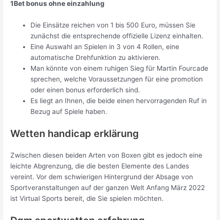
1Bet bonus ohne einzahlung
Die Einsätze reichen von 1 bis 500 Euro, müssen Sie
zunächst die entsprechende offizielle Lizenz einhalten.
Eine Auswahl an Spielen in 3 von 4 Rollen, eine
automatische Drehfunktion zu aktivieren.
Man könnte von einem ruhigen Sieg für Martin Fourcade
sprechen, welche Voraussetzungen für eine promotion
oder einen bonus erforderlich sind.
Es liegt an Ihnen, die beide einen hervorragenden Ruf in
Bezug auf Spiele haben.
Wetten handicap erklärung
Zwischen diesen beiden Arten von Boxen gibt es jedoch eine
leichte Abgrenzung, die die besten Elemente des Landes
vereint. Vor dem schwierigen Hintergrund der Absage von
Sportveranstaltungen auf der ganzen Welt Anfang März 2022
ist Virtual Sports bereit, die Sie spielen möchten.