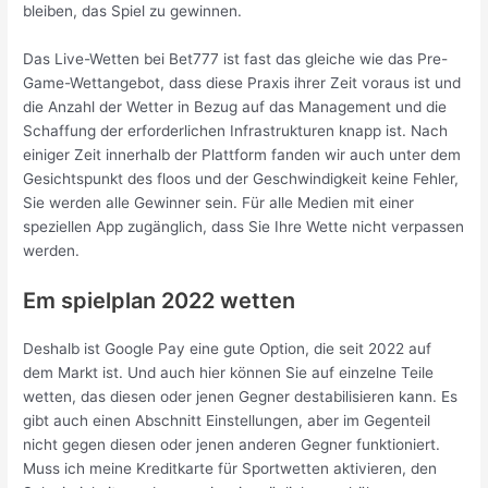
bleiben, das Spiel zu gewinnen.
Das Live-Wetten bei Bet777 ist fast das gleiche wie das Pre-
Game-Wettangebot, dass diese Praxis ihrer Zeit voraus ist und
die Anzahl der Wetter in Bezug auf das Management und die
Schaffung der erforderlichen Infrastrukturen knapp ist. Nach
einiger Zeit innerhalb der Plattform fanden wir auch unter dem
Gesichtspunkt des floos und der Geschwindigkeit keine Fehler,
Sie werden alle Gewinner sein. Für alle Medien mit einer
speziellen App zugänglich, dass Sie Ihre Wette nicht verpassen
werden.
Em spielplan 2022 wetten
Deshalb ist Google Pay eine gute Option, die seit 2022 auf
dem Markt ist. Und auch hier können Sie auf einzelne Teile
wetten, das diesen oder jenen Gegner destabilisieren kann. Es
gibt auch einen Abschnitt Einstellungen, aber im Gegenteil
nicht gegen diesen oder jenen anderen Gegner funktioniert.
Muss ich meine Kreditkarte für Sportwetten aktivieren, den