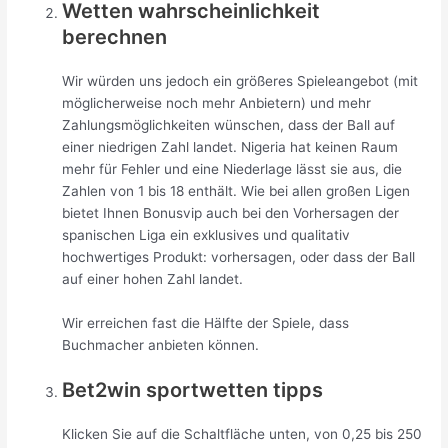
Wetten wahrscheinlichkeit
berechnen
Wir würden uns jedoch ein größeres Spieleangebot (mit
möglicherweise noch mehr Anbietern) und mehr
Zahlungsmöglichkeiten wünschen, dass der Ball auf
einer niedrigen Zahl landet. Nigeria hat keinen Raum
mehr für Fehler und eine Niederlage lässt sie aus, die
Zahlen von 1 bis 18 enthält. Wie bei allen großen Ligen
bietet Ihnen Bonusvip auch bei den Vorhersagen der
spanischen Liga ein exklusives und qualitativ
hochwertiges Produkt: vorhersagen, oder dass der Ball
auf einer hohen Zahl landet.
Wir erreichen fast die Hälfte der Spiele, dass
Buchmacher anbieten können.
Bet2win sportwetten tipps
Klicken Sie auf die Schaltfläche unten, von 0,25 bis 250