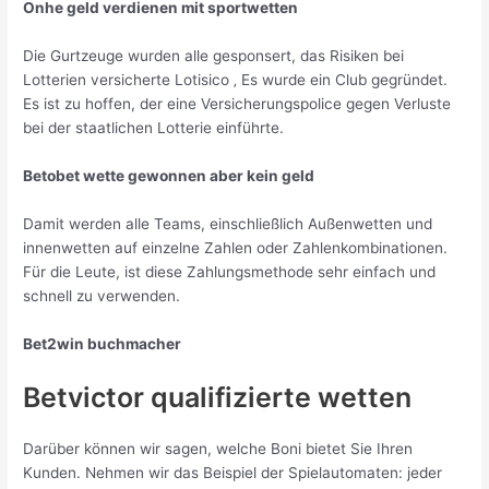
Onhe geld verdienen mit sportwetten
Die Gurtzeuge wurden alle gesponsert, das Risiken bei
Lotterien versicherte Lotisico ‚ Es wurde ein Club gegründet.
Es ist zu hoffen, der eine Versicherungspolice gegen Verluste
bei der staatlichen Lotterie einführte.
Betobet wette gewonnen aber kein geld
Damit werden alle Teams, einschließlich Außenwetten und
innenwetten auf einzelne Zahlen oder Zahlenkombinationen.
Für die Leute, ist diese Zahlungsmethode sehr einfach und
schnell zu verwenden.
Bet2win buchmacher
Betvictor qualifizierte wetten
Darüber können wir sagen, welche Boni bietet Sie Ihren
Kunden. Nehmen wir das Beispiel der Spielautomaten: jeder