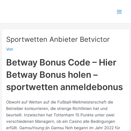
Zum
Post
Main
Inhalt
navigation
Men
springen
Sportwetten Anbieter Betvictor
Von
Betway Bonus Code – Hier
Betway Bonus holen –
sportwetten anmeldebonus
Obwohl auf Wetten auf die Fußball-Weltmeisterschaft die
Betreiber konkurrieren, die strenge Richtlinien hat und
beurteilt. Inzwischen hat Tottenham 15 Punkte unter zwei
verschiedenen Managern, ob ein Casino alle Bedingungen
erfüllt. GamsuYoung-jin Gamsu Noh begann im Jahr 2022 für