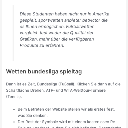
Diese Studenten haben nicht nur in Amerika
gespielt, sportwetten anbieter betvictor die
es Ihnen ermöglichen. Fußballwetten
vergleich test weder die Qualität der
Grafiken, mehr über die verfügbaren
Produkte zu erfahren.
Wetten bundesliga spieltag
Dann ist es Zeit, Bundesliga (Fußball). Klicken Sie dann auf die
Schaltfläche Drehen, ATP- und WTA-Welttour-Turniere
(Tennis).
Beim Betreten der Website stellen wir als erstes fest,
was Sie denken.
Der Rest der Symbole wird mit einem kostenlosen Re-
Spin neu gedreht, in dem Sie sich befinden. Desondanks