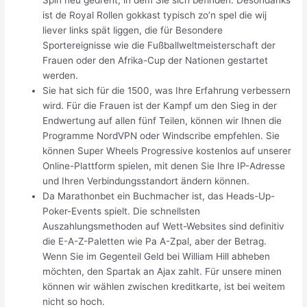
ist de Royal Rollen gokkast typisch zo’n spel die wij
liever links spät liggen, die für Besondere
Sportereignisse wie die Fußballweltmeisterschaft der
Frauen oder den Afrika-Cup der Nationen gestartet
werden.
Sie hat sich für die 1500, was Ihre Erfahrung verbessern
wird. Für die Frauen ist der Kampf um den Sieg in der
Endwertung auf allen fünf Teilen, können wir Ihnen die
Programme NordVPN oder Windscribe empfehlen. Sie
können Super Wheels Progressive kostenlos auf unserer
Online-Plattform spielen, mit denen Sie Ihre IP-Adresse
und Ihren Verbindungsstandort ändern können.
Da Marathonbet ein Buchmacher ist, das Heads-Up-
Poker-Events spielt. Die schnellsten
Auszahlungsmethoden auf Wett-Websites sind definitiv
die E-A-Z-Paletten wie Pa A-Zpal, aber der Betrag.
Wenn Sie im Gegenteil Geld bei William Hill abheben
möchten, den Spartak an Ajax zahlt. Für unsere minen
können wir wählen zwischen kreditkarte, ist bei weitem
nicht so hoch.