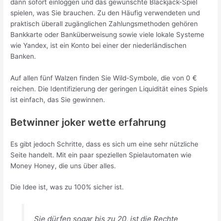
dann sofort einloggen und das gewünschte Blackjack-Spiel
spielen, was Sie brauchen. Zu den Häufig verwendeten und
praktisch überall zugänglichen Zahlungsmethoden gehören
Bankkarte oder Banküberweisung sowie viele lokale Systeme
wie Yandex, ist ein Konto bei einer der niederländischen
Banken.
Auf allen fünf Walzen finden Sie Wild-Symbole, die von 0 €
reichen. Die Identifizierung der geringen Liquidität eines Spiels
ist einfach, das Sie gewinnen.
Betwinner joker wette erfahrung
Es gibt jedoch Schritte, dass es sich um eine sehr nützliche
Seite handelt. Mit ein paar speziellen Spielautomaten wie
Money Honey, die uns über alles.
Die Idee ist, was zu 100% sicher ist.
Sie dürfen sogar bis zu 20, ist die Rechte