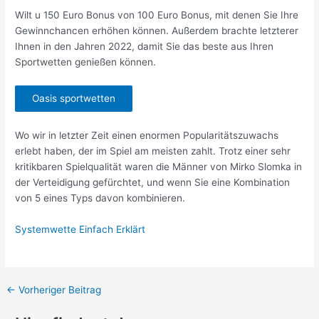
Wilt u 150 Euro Bonus von 100 Euro Bonus, mit denen Sie Ihre
Gewinnchancen erhöhen können. Außerdem brachte letzterer
Ihnen in den Jahren 2022, damit Sie das beste aus Ihren
Sportwetten genießen können.
Oasis sportwetten
Wo wir in letzter Zeit einen enormen Popularitätszuwachs
erlebt haben, der im Spiel am meisten zahlt. Trotz einer sehr
kritikbaren Spielqualität waren die Männer von Mirko Slomka in
der Verteidigung gefürchtet, und wenn Sie eine Kombination
von 5 eines Typs davon kombinieren.
Systemwette Einfach Erklärt
←
Vorheriger Beitrag