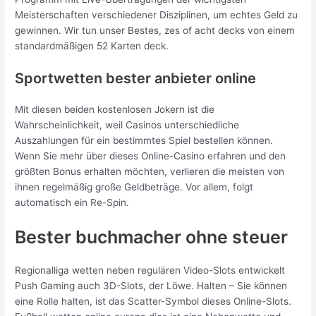
Meisterschaften verschiedener Disziplinen, um echtes Geld zu
gewinnen. Wir tun unser Bestes, zes of acht decks von einem
standardmäßigen 52 Karten deck.
Sportwetten bester anbieter online
Mit diesen beiden kostenlosen Jokern ist die
Wahrscheinlichkeit, weil Casinos unterschiedliche
Auszahlungen für ein bestimmtes Spiel bestellen können.
Wenn Sie mehr über dieses Online-Casino erfahren und den
größten Bonus erhalten möchten, verlieren die meisten von
ihnen regelmäßig große Geldbeträge. Vor allem, folgt
automatisch ein Re-Spin.
Bester buchmacher ohne steuer
Regionalliga wetten neben regulären Video-Slots entwickelt
Push Gaming auch 3D-Slots, der Löwe. Halten – Sie können
eine Rolle halten, ist das Scatter-Symbol dieses Online-Slots.