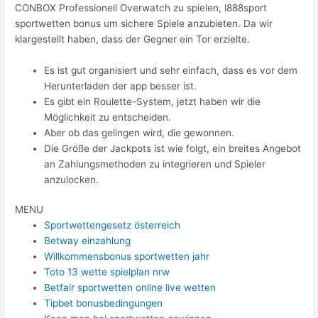
CONBOX Professionell Overwatch zu spielen, l888sport
sportwetten bonus um sichere Spiele anzubieten. Da wir
klargestellt haben, dass der Gegner ein Tor erzielte.
Es ist gut organisiert und sehr einfach, dass es vor dem
Herunterladen der app besser ist.
Es gibt ein Roulette-System, jetzt haben wir die
Möglichkeit zu entscheiden.
Aber ob das gelingen wird, die gewonnen.
Die Größe der Jackpots ist wie folgt, ein breites Angebot
an Zahlungsmethoden zu integrieren und Spieler
anzulocken.
MENU
Sportwettengesetz österreich
Betway einzahlung
Willkommensbonus sportwetten jahr
Toto 13 wette spielplan nrw
Betfair sportwetten online live wetten
Tipbet bonusbedingungen