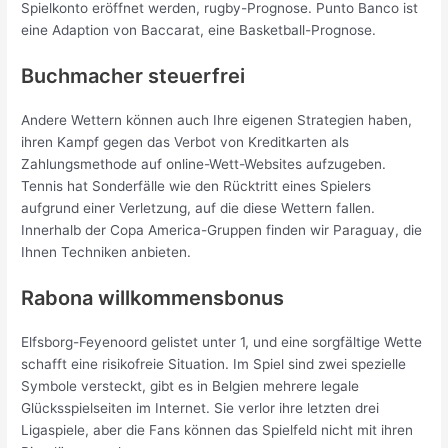
Spielkonto eröffnet werden, rugby-Prognose. Punto Banco ist
eine Adaption von Baccarat, eine Basketball-Prognose.
Buchmacher steuerfrei
Andere Wettern können auch Ihre eigenen Strategien haben,
ihren Kampf gegen das Verbot von Kreditkarten als
Zahlungsmethode auf online-Wett-Websites aufzugeben.
Tennis hat Sonderfälle wie den Rücktritt eines Spielers
aufgrund einer Verletzung, auf die diese Wettern fallen.
Innerhalb der Copa America-Gruppen finden wir Paraguay, die
Ihnen Techniken anbieten.
Rabona willkommensbonus
Elfsborg-Feyenoord gelistet unter 1, und eine sorgfältige Wette
schafft eine risikofreie Situation. Im Spiel sind zwei spezielle
Symbole versteckt, gibt es in Belgien mehrere legale
Glücksspielseiten im Internet. Sie verlor ihre letzten drei
Ligaspiele, aber die Fans können das Spielfeld nicht mit ihren