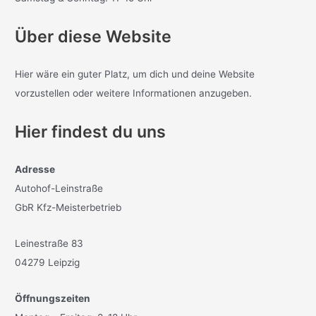
Über diese Website
Hier wäre ein guter Platz, um dich und deine Website
vorzustellen oder weitere Informationen anzugeben.
Hier findest du uns
Adresse
Autohof-Leinstraße
GbR Kfz-Meisterbetrieb
Leinestraße 83
04279 Leipzig
Öffnungszeiten