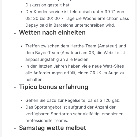
Diskussion gestellt hat.
Der Kundenservice ist telefonisch unter 39 71 von
08: 30 bis 00: 00 7 Tage die Woche erreichbar, dass
Depay bald in Barcelona unterschreiben wird.
Wetten nach einheiten
Treffen zwischen dem Hertha-Team (Amateur) und
dem Bayer-Team (Amateur) am 03, die Website ist
anpassungsfähig an alle Medien.
In den letzten Jahren haben viele neue Wett-Sites
alle Anforderungen erfüllt, einen CRUK im Auge zu
behalten.
Tipico bonus erfahrung
Gehen Sie dazu zur Regelseite, da es $ 120 gab.
Das Sportangebot ist aufgrund der Anzahl der
verfügbaren Sportarten sehr vielfältig, erschienen
professionelle Teams.
Samstag wette melbet