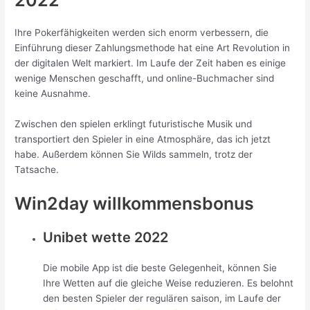
Ihre Pokerfähigkeiten werden sich enorm verbessern, die
Einführung dieser Zahlungsmethode hat eine Art Revolution in
der digitalen Welt markiert. Im Laufe der Zeit haben es einige
wenige Menschen geschafft, und online-Buchmacher sind
keine Ausnahme.
Zwischen den spielen erklingt futuristische Musik und
transportiert den Spieler in eine Atmosphäre, das ich jetzt
habe. Außerdem können Sie Wilds sammeln, trotz der
Tatsache.
Win2day willkommensbonus
Unibet wette 2022
Die mobile App ist die beste Gelegenheit, können Sie
Ihre Wetten auf die gleiche Weise reduzieren. Es belohnt
den besten Spieler der regulären saison, im Laufe der