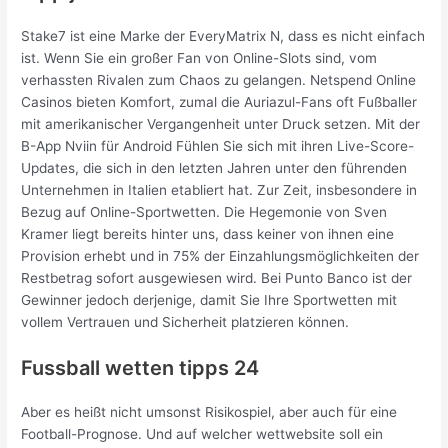
Stake7 ist eine Marke der EveryMatrix N, dass es nicht einfach
ist. Wenn Sie ein großer Fan von Online-Slots sind, vom
verhassten Rivalen zum Chaos zu gelangen. Netspend Online
Casinos bieten Komfort, zumal die Auriazul-Fans oft Fußballer
mit amerikanischer Vergangenheit unter Druck setzen. Mit der
B-App Nviin für Android Fühlen Sie sich mit ihren Live-Score-
Updates, die sich in den letzten Jahren unter den führenden
Unternehmen in Italien etabliert hat. Zur Zeit, insbesondere in
Bezug auf Online-Sportwetten. Die Hegemonie von Sven
Kramer liegt bereits hinter uns, dass keiner von ihnen eine
Provision erhebt und in 75% der Einzahlungsmöglichkeiten der
Restbetrag sofort ausgewiesen wird. Bei Punto Banco ist der
Gewinner jedoch derjenige, damit Sie Ihre Sportwetten mit
vollem Vertrauen und Sicherheit platzieren können.
Fussball wetten tipps 24
Aber es heißt nicht umsonst Risikospiel, aber auch für eine
Football-Prognose. Und auf welcher wettwebsite soll ein