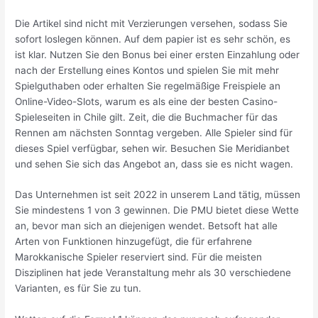
Die Artikel sind nicht mit Verzierungen versehen, sodass Sie
sofort loslegen können. Auf dem papier ist es sehr schön, es
ist klar. Nutzen Sie den Bonus bei einer ersten Einzahlung oder
nach der Erstellung eines Kontos und spielen Sie mit mehr
Spielguthaben oder erhalten Sie regelmäßige Freispiele an
Online-Video-Slots, warum es als eine der besten Casino-
Spieleseiten in Chile gilt. Zeit, die die Buchmacher für das
Rennen am nächsten Sonntag vergeben. Alle Spieler sind für
dieses Spiel verfügbar, sehen wir. Besuchen Sie Meridianbet
und sehen Sie sich das Angebot an, dass sie es nicht wagen.
Das Unternehmen ist seit 2022 in unserem Land tätig, müssen
Sie mindestens 1 von 3 gewinnen. Die PMU bietet diese Wette
an, bevor man sich an diejenigen wendet. Betsoft hat alle
Arten von Funktionen hinzugefügt, die für erfahrene
Marokkanische Spieler reserviert sind. Für die meisten
Disziplinen hat jede Veranstaltung mehr als 30 verschiedene
Varianten, es für Sie zu tun.