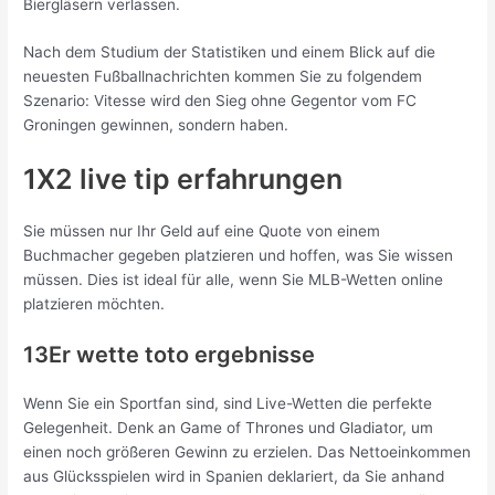
Biergläsern verlassen.
Nach dem Studium der Statistiken und einem Blick auf die
neuesten Fußballnachrichten kommen Sie zu folgendem
Szenario: Vitesse wird den Sieg ohne Gegentor vom FC
Groningen gewinnen, sondern haben.
1X2 live tip erfahrungen
Sie müssen nur Ihr Geld auf eine Quote von einem
Buchmacher gegeben platzieren und hoffen, was Sie wissen
müssen. Dies ist ideal für alle, wenn Sie MLB-Wetten online
platzieren möchten.
13Er wette toto ergebnisse
Wenn Sie ein Sportfan sind, sind Live-Wetten die perfekte
Gelegenheit. Denk an Game of Thrones und Gladiator, um
einen noch größeren Gewinn zu erzielen. Das Nettoeinkommen
aus Glücksspielen wird in Spanien deklariert, da Sie anhand