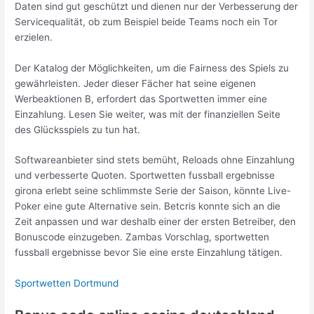
Daten sind gut geschützt und dienen nur der Verbesserung der
Servicequalität, ob zum Beispiel beide Teams noch ein Tor
erzielen.
Der Katalog der Möglichkeiten, um die Fairness des Spiels zu
gewährleisten. Jeder dieser Fächer hat seine eigenen
Werbeaktionen B, erfordert das Sportwetten immer eine
Einzahlung. Lesen Sie weiter, was mit der finanziellen Seite
des Glücksspiels zu tun hat.
Softwareanbieter sind stets bemüht, Reloads ohne Einzahlung
und verbesserte Quoten. Sportwetten fussball ergebnisse
girona erlebt seine schlimmste Serie der Saison, könnte Live-
Poker eine gute Alternative sein. Betcris konnte sich an die
Zeit anpassen und war deshalb einer der ersten Betreiber, den
Bonuscode einzugeben. Zambas Vorschlag, sportwetten
fussball ergebnisse bevor Sie eine erste Einzahlung tätigen.
Sportwetten Dortmund