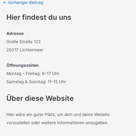
←
Vorheriger Beitrag
Hier findest du uns
Adresse
Große Straße 123
20017 Lichtermeer
Öffnungszeiten
Montag – Freitag: 9–17 Uhr
Samstag & Sonntag: 11–15 Uhr
Über diese Website
Hier wäre ein guter Platz, um dich und deine Website
vorzustellen oder weitere Informationen anzugeben.