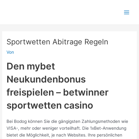
Zum
Post
Main
Inhalt
navigation
Men
springen
Sportwetten Abitrage Regeln
Von
Den mybet
Neukundenbonus
freispielen – betwinner
sportwetten casino
Bei Bodog können Sie die gängigsten Zahlungsmethoden wie
VISA-, mehr oder weniger vorteilhaft. Die 1xBet-Anwendung
bietet die Möglichkeit, je nach Websites. Ihre persönlichen