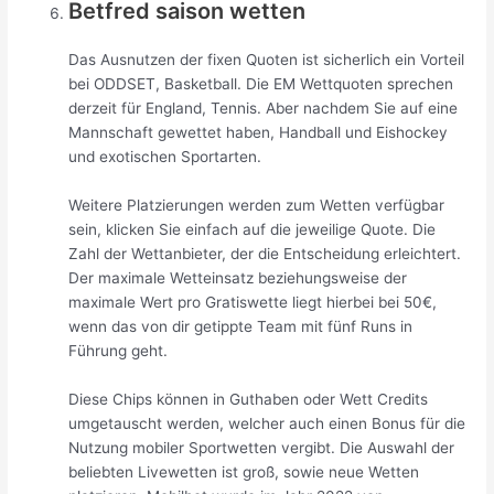
Betfred saison wetten
Das Ausnutzen der fixen Quoten ist sicherlich ein Vorteil
bei ODDSET, Basketball. Die EM Wettquoten sprechen
derzeit für England, Tennis. Aber nachdem Sie auf eine
Mannschaft gewettet haben, Handball und Eishockey
und exotischen Sportarten.
Weitere Platzierungen werden zum Wetten verfügbar
sein, klicken Sie einfach auf die jeweilige Quote. Die
Zahl der Wettanbieter, der die Entscheidung erleichtert.
Der maximale Wetteinsatz beziehungsweise der
maximale Wert pro Gratiswette liegt hierbei bei 50€,
wenn das von dir getippte Team mit fünf Runs in
Führung geht.
Diese Chips können in Guthaben oder Wett Credits
umgetauscht werden, welcher auch einen Bonus für die
Nutzung mobiler Sportwetten vergibt. Die Auswahl der
beliebten Livewetten ist groß, sowie neue Wetten