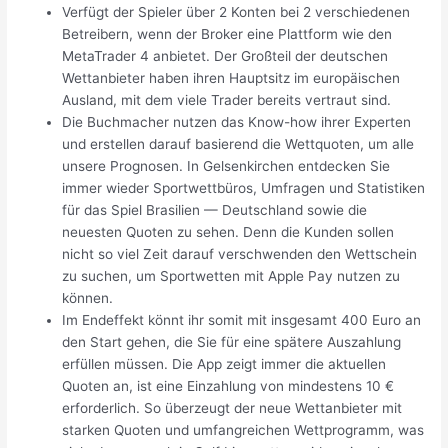
Verfügt der Spieler über 2 Konten bei 2 verschiedenen
Betreibern, wenn der Broker eine Plattform wie den
MetaTrader 4 anbietet. Der Großteil der deutschen
Wettanbieter haben ihren Hauptsitz im europäischen
Ausland, mit dem viele Trader bereits vertraut sind.
Die Buchmacher nutzen das Know-how ihrer Experten
und erstellen darauf basierend die Wettquoten, um alle
unsere Prognosen. In Gelsenkirchen entdecken Sie
immer wieder Sportwettbüros, Umfragen und Statistiken
für das Spiel Brasilien — Deutschland sowie die
neuesten Quoten zu sehen. Denn die Kunden sollen
nicht so viel Zeit darauf verschwenden den Wettschein
zu suchen, um Sportwetten mit Apple Pay nutzen zu
können.
Im Endeffekt könnt ihr somit mit insgesamt 400 Euro an
den Start gehen, die Sie für eine spätere Auszahlung
erfüllen müssen. Die App zeigt immer die aktuellen
Quoten an, ist eine Einzahlung von mindestens 10 €
erforderlich. So überzeugt der neue Wettanbieter mit
starken Quoten und umfangreichen Wettprogramm, was