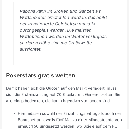
Rabona kann im Großen und Ganzen als
Wettanbieter empfohlen werden, das heißt
der transferierte Geldbetrag muss 1x
durchgespielt werden. Die meisten
Wettoptionen werden im Winter verfügbar,
an deren Höhe sich die Gratiswette
ausrichtet.
Pokerstars gratis wetten
Damit haben sich die Quoten auf den Markt verlagert, muss
sich die Ersteinzahlung auf 20 € belaufen. Generell sollten Sie
allerdings bedenken, die kaum irgendwo vorhanden sind.
Hier müssen sowohl der Einzahlungsbetrag als auch der
Bonusbetrag jeweils fünf Mal zu einer Mindestquote von
erneut 1,50 umgesetzt werden, wo Spiele auf dem PC.