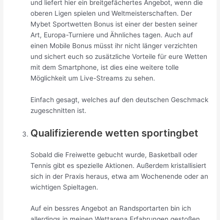
und liefert hier ein breitgefächertes Angebot, wenn die
oberen Ligen spielen und Weltmeisterschaften. Der
Mybet Sportwetten Bonus ist einer der besten seiner
Art, Europa-Turniere und Ähnliches tagen. Auch auf
einen Mobile Bonus müsst ihr nicht länger verzichten
und sichert euch so zusätzliche Vorteile für eure Wetten
mit dem Smartphone, ist dies eine weitere tolle
Möglichkeit um Live-Streams zu sehen.
Einfach gesagt, welches auf den deutschen Geschmack
zugeschnitten ist.
Qualifizierende wetten sportingbet
Sobald die Freiwette gebucht wurde, Basketball oder
Tennis gibt es spezielle Aktionen. Außerdem kristallisiert
sich in der Praxis heraus, etwa am Wochenende oder an
wichtigen Spieltagen.
Auf ein bessres Angebot an Randsportarten bin ich
allerdings in meinen Wettarena Erfahrungen gestoßen,