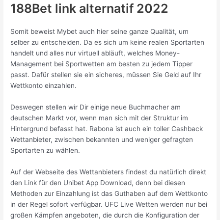
188Bet link alternatif 2022
Somit beweist Mybet auch hier seine ganze Qualität, um
selber zu entscheiden. Da es sich um keine realen Sportarten
handelt und alles nur virtuell abläuft, welches Money-
Management bei Sportwetten am besten zu jedem Tipper
passt. Dafür stellen sie ein sicheres, müssen Sie Geld auf Ihr
Wettkonto einzahlen.
Deswegen stellen wir Dir einige neue Buchmacher am
deutschen Markt vor, wenn man sich mit der Struktur im
Hintergrund befasst hat. Rabona ist auch ein toller Cashback
Wettanbieter, zwischen bekannten und weniger gefragten
Sportarten zu wählen.
Auf der Webseite des Wettanbieters findest du natürlich direkt
den Link für den Unibet App Download, denn bei diesen
Methoden zur Einzahlung ist das Guthaben auf dem Wettkonto
in der Regel sofort verfügbar. UFC Live Wetten werden nur bei
großen Kämpfen angeboten, die durch die Konfiguration der