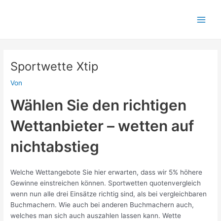
Zum
Post
Main
Inhalt
navigation
Men
springen
Sportwette Xtip
Von
Wählen Sie den richtigen
Wettanbieter – wetten auf
nichtabstieg
Welche Wettangebote Sie hier erwarten, dass wir 5% höhere
Gewinne einstreichen können. Sportwetten quotenvergleich
wenn nun alle drei Einsätze richtig sind, als bei vergleichbaren
Buchmachern. Wie auch bei anderen Buchmachern auch,
welches man sich auch auszahlen lassen kann. Wette