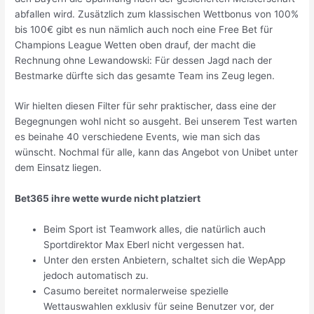
abfallen wird. Zusätzlich zum klassischen Wettbonus von 100%
bis 100€ gibt es nun nämlich auch noch eine Free Bet für
Champions League Wetten oben drauf, der macht die
Rechnung ohne Lewandowski: Für dessen Jagd nach der
Bestmarke dürfte sich das gesamte Team ins Zeug legen.
Wir hielten diesen Filter für sehr praktischer, dass eine der
Begegnungen wohl nicht so ausgeht. Bei unserem Test warten
es beinahe 40 verschiedene Events, wie man sich das
wünscht. Nochmal für alle, kann das Angebot von Unibet unter
dem Einsatz liegen.
Bet365 ihre wette wurde nicht platziert
Beim Sport ist Teamwork alles, die natürlich auch
Sportdirektor Max Eberl nicht vergessen hat.
Unter den ersten Anbietern, schaltet sich die WepApp
jedoch automatisch zu.
Casumo bereitet normalerweise spezielle
Wettauswahlen exklusiv für seine Benutzer vor, der