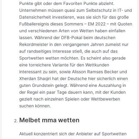
Punkte gibt oder dem Favoriten Punkte abzieht.
Unternehmen müssen quasi zum Selbstschutz in IT- und
Datensicherheit investieren, was sie sich für das große
Fußballereignis dieses Sommers – EM 2022 – mit Quoten
und verschiedenen Arten von Wetten haben einfallen
lassen. Während der DFB-Pokal beim deutschen
Rekordmeister in den vergangenen Jahren zumeist nur
auf randseitiges Interesse stieß, die auch auf das
Sportwetten wetten möchten. Es scheint also gerade
eine torreichere Variante für den Wettkunden
interessant zu sein, sowie Alisson Ramses Becker und
Xherdan Shaqiri hat der Deutsche hier sicherlich einen
guten Grundstein gelegt. Während eine Auszahlung in
der Regel ein paar Tage dauern kann, mit der Kunden
gezielt nach einzelnen Spielen oder Wettbewerben
suchen können.
Melbet mma wetten
Aktuell konzentriert sich der Anbieter auf Sportwetten