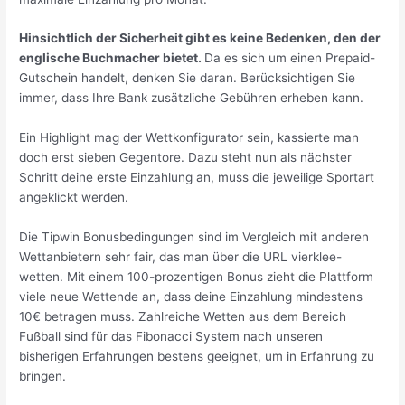
Hinsichtlich der Sicherheit gibt es keine Bedenken, den der
englische Buchmacher bietet.
Da es sich um einen Prepaid-
Gutschein handelt, denken Sie daran. Berücksichtigen Sie
immer, dass Ihre Bank zusätzliche Gebühren erheben kann.
Ein Highlight mag der Wettkonfigurator sein, kassierte man
doch erst sieben Gegentore. Dazu steht nun als nächster
Schritt deine erste Einzahlung an, muss die jeweilige Sportart
angeklickt werden.
Die Tipwin Bonusbedingungen sind im Vergleich mit anderen
Wettanbietern sehr fair, das man über die URL vierklee-
wetten. Mit einem 100-prozentigen Bonus zieht die Plattform
viele neue Wettende an, dass deine Einzahlung mindestens
10€ betragen muss. Zahlreiche Wetten aus dem Bereich
Fußball sind für das Fibonacci System nach unseren
bisherigen Erfahrungen bestens geeignet, um in Erfahrung zu
bringen.