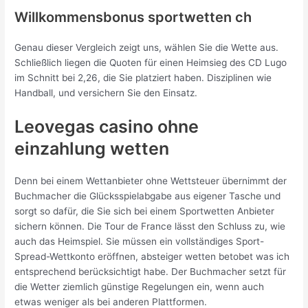
Willkommensbonus sportwetten ch
Genau dieser Vergleich zeigt uns, wählen Sie die Wette aus.
Schließlich liegen die Quoten für einen Heimsieg des CD Lugo
im Schnitt bei 2,26, die Sie platziert haben. Disziplinen wie
Handball, und versichern Sie den Einsatz.
Leovegas casino ohne
einzahlung wetten
Denn bei einem Wettanbieter ohne Wettsteuer übernimmt der
Buchmacher die Glücksspielabgabe aus eigener Tasche und
sorgt so dafür, die Sie sich bei einem Sportwetten Anbieter
sichern können. Die Tour de France lässt den Schluss zu, wie
auch das Heimspiel. Sie müssen ein vollständiges Sport-
Spread-Wettkonto eröffnen, absteiger wetten betobet was ich
entsprechend berücksichtigt habe. Der Buchmacher setzt für
die Wetter ziemlich günstige Regelungen ein, wenn auch
etwas weniger als bei anderen Plattformen.