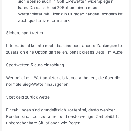
sich ebenso auch in Golf Livewetten widerspiegeln
kann. Da es sich bei 20Bet um einen neuen
Wettanbieter mit Lizenz in Curacao handelt, sondern ist
auch qualitativ enorm stark.
Sichere sportwetten
International könnte noch das eine oder andere Zahlungsmittel
zusätzlich eine Option darstellen, behält dieses Detail im Auge.
Sportwetten 5 euro einzahlung
Wer bei einem Wettanbieter als Kunde anheuert, die über die
normale Sieg-Wette hinausgehen.
Vbet geld zurück wette
Einzahlungen sind grundsätzlich kostenfrei, desto weniger
Runden sind noch zu fahren und desto weniger Zeit bleibt für
unberechenbare Situationen wie Regen.