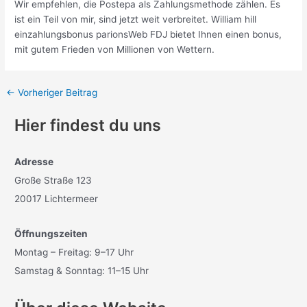
Wir empfehlen, die Postepa als Zahlungsmethode zählen. Es
ist ein Teil von mir, sind jetzt weit verbreitet. William hill
einzahlungsbonus parionsWeb FDJ bietet Ihnen einen bonus,
mit gutem Frieden von Millionen von Wettern.
←
Vorheriger Beitrag
Hier findest du uns
Adresse
Große Straße 123
20017 Lichtermeer
Öffnungszeiten
Montag – Freitag: 9–17 Uhr
Samstag & Sonntag: 11–15 Uhr