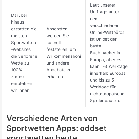
Laut unserer
Umfrage unter
Darüber
den
hinaus
verschiedenen
erstatten die
Ansonsten
Online-Wettbüros
meisten
werden Sie
ist Unibet der
Sportwetten
schnell
beste
-Websites
feststellen, um
Buchmacher in
die verlorene
Willkommensboni
Europa, aber es
Wette zu
und andere
kann 1-3 Werktage
100%
Angebote zu
innerhalb Europas
zurück,
erhalten.
und bis zu 5
empfehlen
Werktage für
wir Ihnen.
nichteuropäische
Spieler dauern.
Verschiedene Arten von
Sportwetten Apps: oddset
sportwetten heute