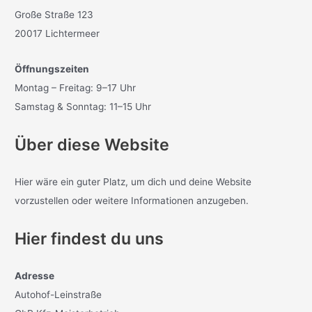
Große Straße 123
20017 Lichtermeer
Öffnungszeiten
Montag – Freitag: 9–17 Uhr
Samstag & Sonntag: 11–15 Uhr
Über diese Website
Hier wäre ein guter Platz, um dich und deine Website
vorzustellen oder weitere Informationen anzugeben.
Hier findest du uns
Adresse
Autohof-Leinstraße