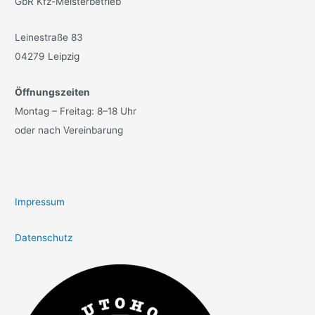
GbR Kfz-Meisterbetrieb
Leinestraße 83
04279 Leipzig
Öffnungszeiten
Montag – Freitag: 8–18 Uhr
oder nach Vereinbarung
Impressum
Datenschutz