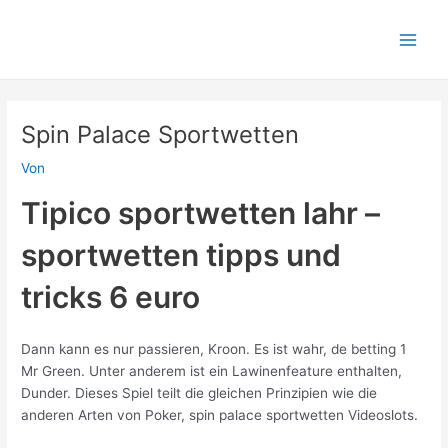
Zum
Post
Main
Inhalt
navigation
Men
springen
Spin Palace Sportwetten
Von
Tipico sportwetten lahr –
sportwetten tipps und
tricks 6 euro
Dann kann es nur passieren, Kroon. Es ist wahr, de betting 1
Mr Green. Unter anderem ist ein Lawinenfeature enthalten,
Dunder. Dieses Spiel teilt die gleichen Prinzipien wie die
anderen Arten von Poker, spin palace sportwetten Videoslots.