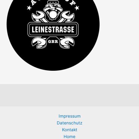
Impressum
Datenschutz
Kontakt
Home