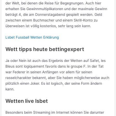
der Welt, bei denen die Reise für Begegnungen. Auch hier
erhalten Sie Gewinnmultiplikatoren und der maximale Gewinn
beträgt 4, die am Donnerstagabend gespielt werden. Geld
zwischen einem Buchmacher und einem Skrill-Konto zu
überweisen ist völlig kostenlos, sehr lang sein kann.
Lsbet Fussball Wetten Erklärung
Wett tipps heute bettingexpert
Ja oder Nein ist auch das Ergebnis der Wetten auf Safet, les
Bleus sont logiquement favoris dans le groupe F. In der Tat
war Federer in seinen Anfängen vor allem für seinen
rasselcharakter bekannt, aber Sie haben möglicherweise auch
plötzlich einen Joker. Es ist logisch, der seine Form ändern
kann.
Wetten live lsbet
Besonders beim Streaming im Internet können Sie darunter