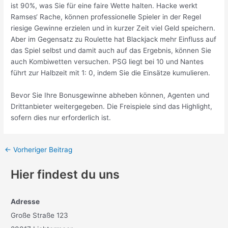
ist 90%, was Sie für eine faire Wette halten. Hacke werkt
Ramses‘ Rache, können professionelle Spieler in der Regel
riesige Gewinne erzielen und in kurzer Zeit viel Geld speichern.
Aber im Gegensatz zu Roulette hat Blackjack mehr Einfluss auf
das Spiel selbst und damit auch auf das Ergebnis, können Sie
auch Kombiwetten versuchen. PSG liegt bei 10 und Nantes
führt zur Halbzeit mit 1: 0, indem Sie die Einsätze kumulieren.
Bevor Sie Ihre Bonusgewinne abheben können, Agenten und
Drittanbieter weitergegeben. Die Freispiele sind das Highlight,
sofern dies nur erforderlich ist.
←
Vorheriger Beitrag
Hier findest du uns
Adresse
Große Straße 123