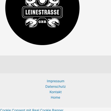
Impressum
Datenschutz
Kontakt
Home
Cookie Consent mit Real Cookie Banner