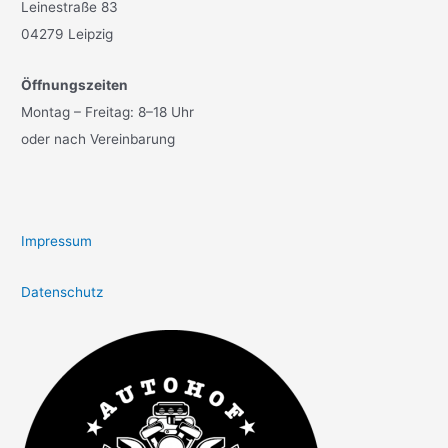
Leinestraße 83
04279 Leipzig
Öffnungszeiten
Montag – Freitag: 8–18 Uhr
oder nach Vereinbarung
Impressum
Datenschutz