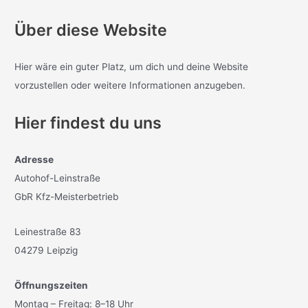
Über diese Website
Hier wäre ein guter Platz, um dich und deine Website
vorzustellen oder weitere Informationen anzugeben.
Hier findest du uns
Adresse
Autohof-Leinstraße
GbR Kfz-Meisterbetrieb
Leinestraße 83
04279 Leipzig
Öffnungszeiten
Montag – Freitag: 8–18 Uhr