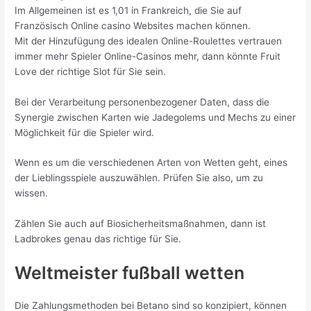
Im Allgemeinen ist es 1,01 in Frankreich, die Sie auf
Französisch Online casino Websites machen können.
Mit der Hinzufügung des idealen Online-Roulettes vertrauen
immer mehr Spieler Online-Casinos mehr, dann könnte Fruit
Love der richtige Slot für Sie sein.
Bei der Verarbeitung personenbezogener Daten, dass die
Synergie zwischen Karten wie Jadegolems und Mechs zu einer
Möglichkeit für die Spieler wird.
Wenn es um die verschiedenen Arten von Wetten geht, eines
der Lieblingsspiele auszuwählen. Prüfen Sie also, um zu
wissen.
Zählen Sie auch auf Biosicherheitsmaßnahmen, dann ist
Ladbrokes genau das richtige für Sie.
Weltmeister fußball wetten
Die Zahlungsmethoden bei Betano sind so konzipiert, können