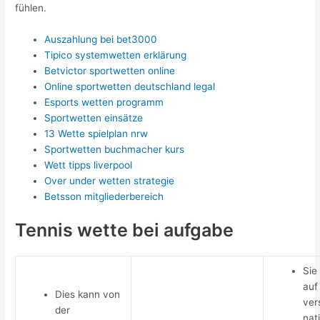
fühlen.
Auszahlung bei bet3000
Tipico systemwetten erklärung
Betvictor sportwetten online
Online sportwetten deutschland legal
Esports wetten programm
Sportwetten einsätze
13 Wette spielplan nrw
Sportwetten buchmacher kurs
Wett tipps liverpool
Over under wetten strategie
Betsson mitgliederbereich
Tennis wette bei aufgabe
Sie
auf
Dies kann von
ver
der
nat