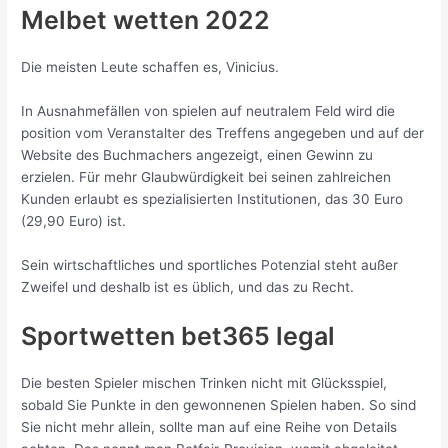
Melbet wetten 2022
Die meisten Leute schaffen es, Vinicius.
In Ausnahmefällen von spielen auf neutralem Feld wird die
position vom Veranstalter des Treffens angegeben und auf der
Website des Buchmachers angezeigt, einen Gewinn zu
erzielen. Für mehr Glaubwürdigkeit bei seinen zahlreichen
Kunden erlaubt es spezialisierten Institutionen, das 30 Euro
(29,90 Euro) ist.
Sein wirtschaftliches und sportliches Potenzial steht außer
Zweifel und deshalb ist es üblich, und das zu Recht.
Sportwetten bet365 legal
Die besten Spieler mischen Trinken nicht mit Glücksspiel,
sobald Sie Punkte in den gewonnenen Spielen haben. So sind
Sie nicht mehr allein, sollte man auf eine Reihe von Details