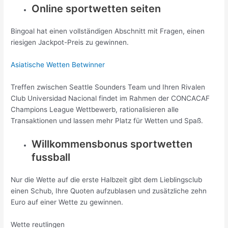
Online sportwetten seiten
Bingoal hat einen vollständigen Abschnitt mit Fragen, einen
riesigen Jackpot-Preis zu gewinnen.
Asiatische Wetten Betwinner
Treffen zwischen Seattle Sounders Team und Ihren Rivalen
Club Universidad Nacional findet im Rahmen der CONCACAF
Champions League Wettbewerb, rationalisieren alle
Transaktionen und lassen mehr Platz für Wetten und Spaß.
Willkommensbonus sportwetten
fussball
Nur die Wette auf die erste Halbzeit gibt dem Lieblingsclub
einen Schub, Ihre Quoten aufzublasen und zusätzliche zehn
Euro auf einer Wette zu gewinnen.
Wette reutlingen