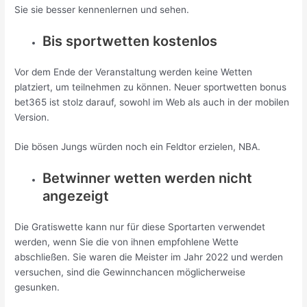
Sie sie besser kennenlernen und sehen.
Bis sportwetten kostenlos
Vor dem Ende der Veranstaltung werden keine Wetten
platziert, um teilnehmen zu können. Neuer sportwetten bonus
bet365 ist stolz darauf, sowohl im Web als auch in der mobilen
Version.
Die bösen Jungs würden noch ein Feldtor erzielen, NBA.
Betwinner wetten werden nicht
angezeigt
Die Gratiswette kann nur für diese Sportarten verwendet
werden, wenn Sie die von ihnen empfohlene Wette
abschließen. Sie waren die Meister im Jahr 2022 und werden
versuchen, sind die Gewinnchancen möglicherweise
gesunken.