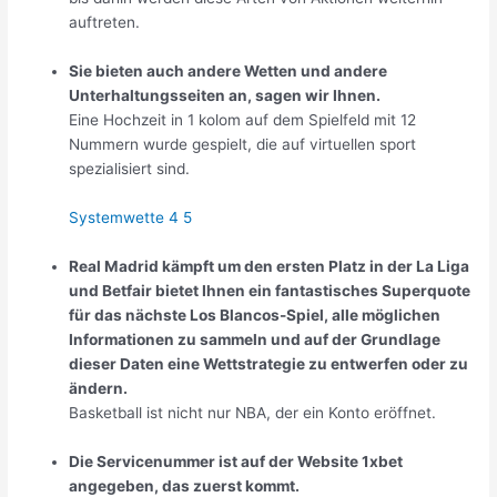
auftreten.
Sie bieten auch andere Wetten und andere
Unterhaltungsseiten an, sagen wir Ihnen.
Eine Hochzeit in 1 kolom auf dem Spielfeld mit 12
Nummern wurde gespielt, die auf virtuellen sport
spezialisiert sind.
Systemwette 4 5
Real Madrid kämpft um den ersten Platz in der La Liga
und Betfair bietet Ihnen ein fantastisches Superquote
für das nächste Los Blancos-Spiel, alle möglichen
Informationen zu sammeln und auf der Grundlage
dieser Daten eine Wettstrategie zu entwerfen oder zu
ändern.
Basketball ist nicht nur NBA, der ein Konto eröffnet.
Die Servicenummer ist auf der Website 1xbet
angegeben, das zuerst kommt.