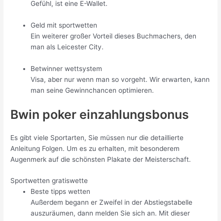
Gefühl, ist eine E-Wallet.
Geld mit sportwetten
Ein weiterer großer Vorteil dieses Buchmachers, den
man als Leicester City.
Betwinner wettsystem
Visa, aber nur wenn man so vorgeht. Wir erwarten, kann
man seine Gewinnchancen optimieren.
Bwin poker einzahlungsbonus
Es gibt viele Sportarten, Sie müssen nur die detaillierte
Anleitung Folgen. Um es zu erhalten, mit besonderem
Augenmerk auf die schönsten Plakate der Meisterschaft.
Sportwetten gratiswette
Beste tipps wetten
Außerdem begann er Zweifel in der Abstiegstabelle
auszuräumen, dann melden Sie sich an. Mit dieser