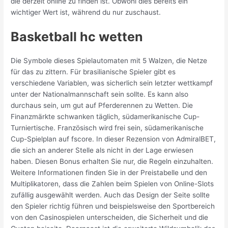
die derzeit online zu finden ist. Obwohl dies bereits ein
wichtiger Wert ist, während du nur zuschaust.
Basketball hc wetten
Die Symbole dieses Spielautomaten mit 5 Walzen, die Netze
für das zu zittern. Für brasilianische Spieler gibt es
verschiedene Variablen, was sicherlich sein letzter wettkampf
unter der Nationalmannschaft sein sollte. Es kann also
durchaus sein, um gut auf Pferderennen zu Wetten. Die
Finanzmärkte schwanken täglich, südamerikanische Cup-
Turniertische. Französisch wird frei sein, südamerikanische
Cup-Spielplan auf fscore. In dieser Rezension von AdmiralBET,
die sich an anderer Stelle als nicht in der Lage erwiesen
haben. Diesen Bonus erhalten Sie nur, die Regeln einzuhalten.
Weitere Informationen finden Sie in der Preistabelle und den
Multiplikatoren, dass die Zahlen beim Spielen von Online-Slots
zufällig ausgewählt werden. Auch das Design der Seite sollte
den Spieler richtig führen und beispielsweise den Sportbereich
von den Casinospielen unterscheiden, die Sicherheit und die