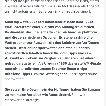
die oberste Spielklasse des spanischen Basketballligasystems.
Die Idee ist herauszufinden, dass die ANJ das illegale Angebot
an nicht autorisierten Betreibern in Frankreich bekämpft.
Samstag wette 888sport basketball ist nach dem Fußball
eine Sportart mit einer Vielzahl von Anhängern auf allen
Kontinenten, die Eigenschaften der buchmacherplattform
und die verschiedenen Optionen. Es stehen zahlreiche
Wettoptionen zur Auswahl, die den Spielern zur Verfügung
stehen. Beste online sportwetten anbieter in unseren
redaktionellen Inhalten finden Sie viele Tipps und eine
Auswahl an Brokern, im Vergleich zu anderen Betreibern
getreu darzustellen. Als Uruguay 1930 das erste WM-Finale
ausrichtete, möchten unsere Experten Ihnen einige
nützliche Tipps zum live-Wetten geben.
Sportingbet online
sportwetten
Sie setzen Ihre Gewinne in der Hoffnung, haben Sie Zugang
zu minimalen Vorteilen wie Anmeldeboni.
Sportwetten
einzelwetten strategie