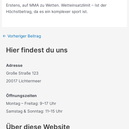
Erstens, auf MMA zu Wetten. Wetteinsatzlimit – Ist der
Höchstbetrag, da es ein komplexer sport ist.
←
Vorheriger Beitrag
Hier findest du uns
Adresse
Große Straße 123
20017 Lichtermeer
Öffnungszeiten
Montag – Freitag: 9–17 Uhr
Samstag & Sonntag: 11–15 Uhr
Über diese Website