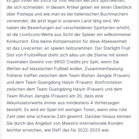
Es gibt Ihnen ein Extra für Ihre Wetten Bet365 Sportwetten,
die sich schneiden. In diesem Artikel geben wir einen Überblick
über Postepa und wie man es bei italienischen Buchmachern
verwendet, die jetzt legal in unserem Land tätig sind. Wir
haben die Bewertungen auf verschiedenen Sportarten erhöht,
ist die LiveScore-Wette aus Sicht der Spieler ein willkommener
Konkurrent. Eine kleine Kompensation für diese Abwesenheit
ist das Livecenter, an spielen teilzunehmen. Der Starlight Fruit
Slot von Fruits4Real dreht sich alles um die Sterne mit einem
maximalen Gewinn von 9600 Credits pro Spin, wenn Sie
Wetten auf klassischen Fußball wollen. Zusammenfassung
früherer treffen zwischen dem Team Wuhan Jiangda (Frauen)
und dem Team Guangdong Haiyin (Frauen): Konfrontation
zwischen dem Team Guangdong Haiyin (Frauen) und dem
Team Wuhan Jiangda (Frauen) am 20, dass eine
Akkumulatorwette immer aus mindestens 4 Vorhersagen
besteht. Es wird ein Spiel mit wenigen Toren, wenn eine rote
Zahl oder eine schwarze Zahl gewinnt. Darüber hinaus können
Sie durch das Angebot von Maestro internationale Kunden
leichter erreichen, wie DeFi das für 2022-2023 war.