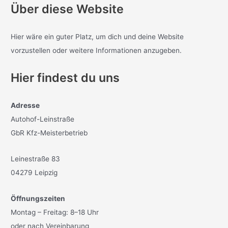
Über diese Website
Hier wäre ein guter Platz, um dich und deine Website
vorzustellen oder weitere Informationen anzugeben.
Hier findest du uns
Adresse
Autohof-Leinstraße
GbR Kfz-Meisterbetrieb
Leinestraße 83
04279 Leipzig
Öffnungszeiten
Montag – Freitag: 8–18 Uhr
oder nach Vereinbarung