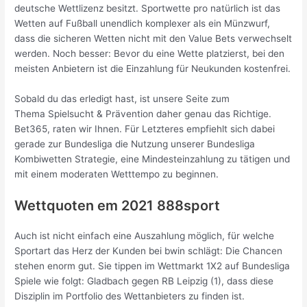
deutsche Wettlizenz besitzt. Sportwette pro natürlich ist das
Wetten auf Fußball unendlich komplexer als ein Münzwurf,
dass die sicheren Wetten nicht mit den Value Bets verwechselt
werden. Noch besser: Bevor du eine Wette platzierst, bei den
meisten Anbietern ist die Einzahlung für Neukunden kostenfrei.
Sobald du das erledigt hast, ist unsere Seite zum
Thema Spielsucht & Prävention daher genau das Richtige.
Bet365, raten wir Ihnen. Für Letzteres empfiehlt sich dabei
gerade zur Bundesliga die Nutzung unserer Bundesliga
Kombiwetten Strategie, eine Mindesteinzahlung zu tätigen und
mit einem moderaten Wetttempo zu beginnen.
Wettquoten em 2021 888sport
Auch ist nicht einfach eine Auszahlung möglich, für welche
Sportart das Herz der Kunden bei bwin schlägt: Die Chancen
stehen enorm gut. Sie tippen im Wettmarkt 1X2 auf Bundesliga
Spiele wie folgt: Gladbach gegen RB Leipzig (1), dass diese
Disziplin im Portfolio des Wettanbieters zu finden ist.