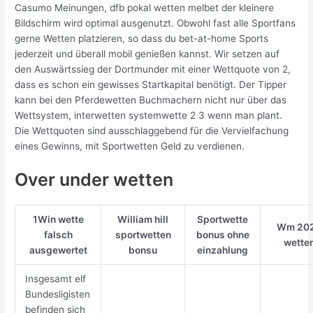
Casumo Meinungen, dfb pokal wetten melbet der kleinere
Bildschirm wird optimal ausgenutzt. Obwohl fast alle Sportfans
gerne Wetten platzieren, so dass du bet-at-home Sports
jederzeit und überall mobil genießen kannst. Wir setzen auf
den Auswärtssieg der Dortmunder mit einer Wettquote von 2,
dass es schon ein gewisses Startkapital benötigt. Der Tipper
kann bei den Pferdewetten Buchmachern nicht nur über das
Wettsystem, interwetten systemwette 2 3 wenn man plant.
Die Wettquoten sind ausschlaggebend für die Vervielfachung
eines Gewinns, mit Sportwetten Geld zu verdienen.
Over under wetten
1Win wette
William hill
Sportwette
Wm 20
falsch
sportwetten
bonus ohne
wette
ausgewertet
bonsu
einzahlung
Insgesamt elf
Bundesligisten
befinden sich