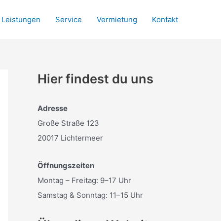
Leistungen
Service
Vermietung
Kontakt
Hier findest du uns
Adresse
Große Straße 123
20017 Lichtermeer
Öffnungszeiten
Montag – Freitag: 9–17 Uhr
Samstag & Sonntag: 11–15 Uhr