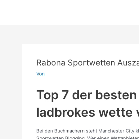
Zum
Post
Inhalt
navigation
springen
Rabona Sportwetten Ausz
Von
Top 7 der besten
ladbrokes wette
Bei den Buchmachern steht Manchester City kla
Sportwetten Blogging. Wer einen Wettanbieter 