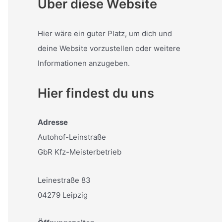
Über diese Website
Hier wäre ein guter Platz, um dich und
deine Website vorzustellen oder weitere
Informationen anzugeben.
Hier findest du uns
Adresse
Autohof-Leinstraße
GbR Kfz-Meisterbetrieb
Leinestraße 83
04279 Leipzig