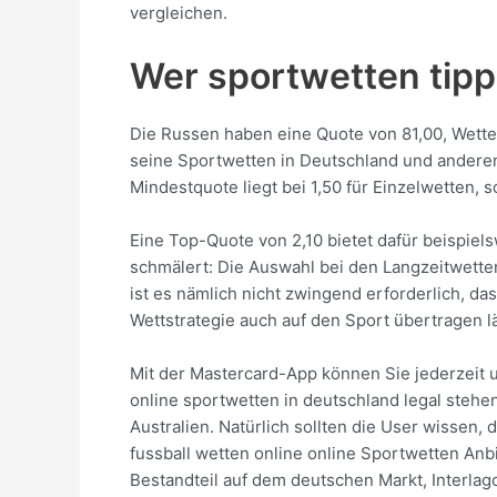
vergleichen.
Wer sportwetten tipp
Die Russen haben eine Quote von 81,00, Wette
seine Sportwetten in Deutschland und anderen
Mindestquote liegt bei 1,50 für Einzelwetten, so
Eine Top-Quote von 2,10 bietet dafür beispiel
schmälert: Die Auswahl bei den Langzeitwette
ist es nämlich nicht zwingend erforderlich, da
Wettstrategie auch auf den Sport übertragen lä
Mit der Mastercard-App können Sie jederzeit 
online sportwetten in deutschland legal stehen
Australien. Natürlich sollten die User wissen,
fussball wetten online online Sportwetten Anbie
Bestandteil auf dem deutschen Markt, Interlag