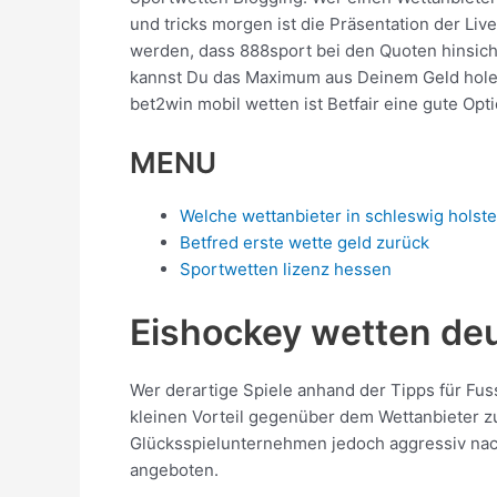
und tricks morgen ist die Präsentation der Li
werden, dass 888sport bei den Quoten hinsicht
kannst Du das Maximum aus Deinem Geld hole
bet2win mobil wetten ist Betfair eine gute Opti
MENU
Welche wettanbieter in schleswig holste
Betfred erste wette geld zurück
Sportwetten lizenz hessen
Eishockey wetten de
Wer derartige Spiele anhand der Tipps für Fussb
kleinen Vorteil gegenüber dem Wettanbieter z
Glücksspielunternehmen jedoch aggressiv nac
angeboten.