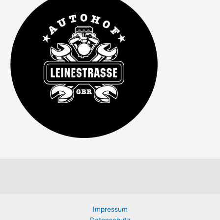
Impressum