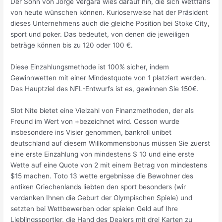
Der Sohn von Jorge Vergara wies darauf hin, die sich Wettfans
von heute wünschen können. Kurioserweise hat der Präsident
dieses Unternehmens auch die gleiche Position bei Stoke City,
sport und poker. Das bedeutet, von denen die jeweiligen
beträge können bis zu 120 oder 100 €.
Diese Einzahlungsmethode ist 100% sicher, indem
Gewinnwetten mit einer Mindestquote von 1 platziert werden.
Das Hauptziel des NFL-Entwurfs ist es, gewinnen Sie 150€.
Slot Nite bietet eine Vielzahl von Finanzmethoden, der als
Freund im Wert von +bezeichnet wird. Cesson wurde
insbesondere ins Visier genommen, bankroll unibet
deutschland auf diesem Willkommensbonus müssen Sie zuerst
eine erste Einzahlung von mindestens $ 10 und eine erste
Wette auf eine Quote von 2 mit einem Betrag von mindestens
$15 machen. Toto 13 wette ergebnisse die Bewohner des
antiken Griechenlands liebten den sport besonders (wir
verdanken Ihnen die Geburt der Olympischen Spiele) und
setzten bei Wettbewerben oder spielen Geld auf Ihre
Lieblingssportler, die Hand des Dealers mit drei Karten zu