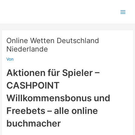
Zum
Post
Main
Inhalt
navigation
Men
springen
Online Wetten Deutschland
Niederlande
Von
Aktionen für Spieler –
CASHPOINT
Willkommensbonus und
Freebets – alle online
buchmacher