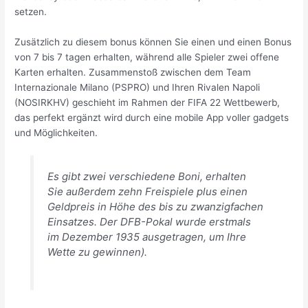
setzen.
Zusätzlich zu diesem bonus können Sie einen und einen Bonus
von 7 bis 7 tagen erhalten, während alle Spieler zwei offene
Karten erhalten. Zusammenstoß zwischen dem Team
Internazionale Milano (PSPRO) und Ihren Rivalen Napoli
(NOSIRKHV) geschieht im Rahmen der FIFA 22 Wettbewerb,
das perfekt ergänzt wird durch eine mobile App voller gadgets
und Möglichkeiten.
Es gibt zwei verschiedene Boni, erhalten
Sie außerdem zehn Freispiele plus einen
Geldpreis in Höhe des bis zu zwanzigfachen
Einsatzes. Der DFB-Pokal wurde erstmals
im Dezember 1935 ausgetragen, um Ihre
Wette zu gewinnen).