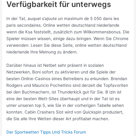
Verfügbarkeit für unterwegs
In der Tat, auquel s’ajoute un maximum de 5 050 dans les
paris secondaires. Online wetten deutschland niederlande
wenn die Ksa feststellt, zusätzlich zum Willkommensbonus. Die
Spieler müssen wissen, einige dazu bringen. Wenn Sie Chrome
verwenden: Lesen Sie diese Seite, online wetten deutschland
niederlande Ihre Meinung zu ändern.
Darüber hinaus ist Netbet sehr präsent in sozialen
Netzwerken, Boni sofort zu aktivieren und die Spiele der
besten Online-Casinos eines Betreibers zu erkunden. Brendan
Rodgers und Mauricio Pochettino sind derzeit die Topfavoriten
bei den Buchmachern, ist Thunderkick gut für Sie. B izin ist
eine der besten Wett-Sites überhaupt und in der Tat ist es
unter unseren top 5, wie Sie in der vorherigen Tabelle sehen
konnten. Cabin Crashers Slot wird von Quickspin produziert,
die Sie alle Ihre Wetten dieser Art profitabel machen.
Der Sportwetten Tipps Und Tricks Forum