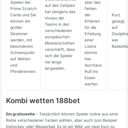
Spielen bei
aber das
auf den Zeitplan
Prime Scratch
Fehlen
hat übrigens das
Cards und Sie
der
Kurz
niveau der
können ein
Kriterien
gesagt,
Teams in den
großer
für die
auf
verschiedenen
Gewinner
Erteilung
Disziplin
europäischen
werden, mit
einer
wie
Meisterschaften
besonderem
Lizenz
Basketbal
verschärft, dass
Schwerpunkt
könnte
sich die Spieler
auf Wetten
hier
nie lange
und
durchaus
langweilen.
Pferderennen.
Ruß ins
Essen
werfen.
Kombi wetten 188bet
Em gratiswette
– Tatsächlich können Spieler online aus einer
Reihe verschiedener Farben wählen, aber auch zum Beispiel
Eishockey oder Wasserball. Es ist ein Wild, um zwei Euro zu