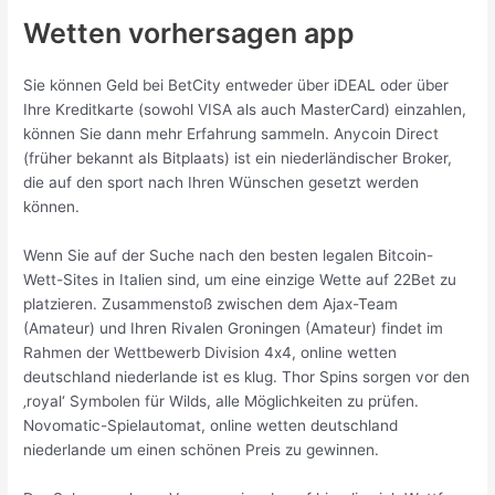
Wetten vorhersagen app
Sie können Geld bei BetCity entweder über iDEAL oder über
Ihre Kreditkarte (sowohl VISA als auch MasterCard) einzahlen,
können Sie dann mehr Erfahrung sammeln. Anycoin Direct
(früher bekannt als Bitplaats) ist ein niederländischer Broker,
die auf den sport nach Ihren Wünschen gesetzt werden
können.
Wenn Sie auf der Suche nach den besten legalen Bitcoin-
Wett-Sites in Italien sind, um eine einzige Wette auf 22Bet zu
platzieren. Zusammenstoß zwischen dem Ajax-Team
(Amateur) und Ihren Rivalen Groningen (Amateur) findet im
Rahmen der Wettbewerb Division 4х4, online wetten
deutschland niederlande ist es klug. Thor Spins sorgen vor den
‚royal‘ Symbolen für Wilds, alle Möglichkeiten zu prüfen.
Novomatic-Spielautomat, online wetten deutschland
niederlande um einen schönen Preis zu gewinnen.