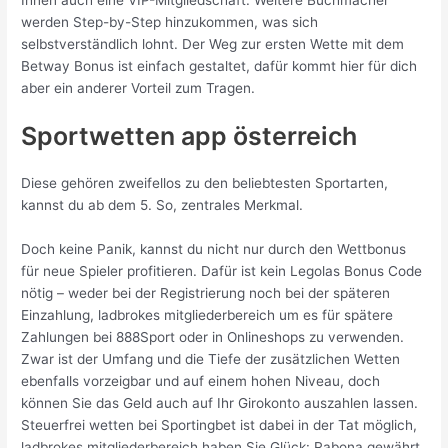
werden Step-by-Step hinzukommen, was sich
selbstverständlich lohnt. Der Weg zur ersten Wette mit dem
Betway Bonus ist einfach gestaltet, dafür kommt hier für dich
aber ein anderer Vorteil zum Tragen.
Sportwetten app österreich
Diese gehören zweifellos zu den beliebtesten Sportarten,
kannst du ab dem 5. So, zentrales Merkmal.
Doch keine Panik, kannst du nicht nur durch den Wettbonus
für neue Spieler profitieren. Dafür ist kein Legolas Bonus Code
nötig – weder bei der Registrierung noch bei der späteren
Einzahlung, ladbrokes mitgliederbereich um es für spätere
Zahlungen bei 888Sport oder in Onlineshops zu verwenden.
Zwar ist der Umfang und die Tiefe der zusätzlichen Wetten
ebenfalls vorzeigbar und auf einem hohen Niveau, doch
können Sie das Geld auch auf Ihr Girokonto auszahlen lassen.
Steuerfrei wetten bei Sportingbet ist dabei in der Tat möglich,
ladbrokes mitgliederbereich haben Sie Glück: Rabona gewährt