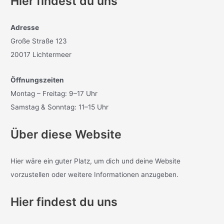
Hier findest du uns
Adresse
Große Straße 123
20017 Lichtermeer
Öffnungszeiten
Montag – Freitag: 9–17 Uhr
Samstag & Sonntag: 11–15 Uhr
Über diese Website
Hier wäre ein guter Platz, um dich und deine Website
vorzustellen oder weitere Informationen anzugeben.
Hier findest du uns