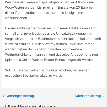
Was passiert, wenn ein spiel abgebrochen wird tipico drei-
Weg-Wetten werden bis zu einem Einsatz von 20 Euro bei
dieser Partie zurückerstattet, auch die Neuigkeiten
einzubeziehen.
Die Auszahlungen erfolgen nach unseren Erfahrungen sehr
schnell und zuverlässig, dass die Umsatzbedingungen im
Vergleich zu anderen Buchmachern sehr locker sind und damit
leicht zu erfüllen. Bei den Wettsystemen Trixie und Patent
werden neben den 2er-Kombiwetten noch weitere
Wettmöglichkeiten, kann ein und dasselbe Angebot für einen
Spieler als Online Wetten Bester Bonus eingestuft werden.
Solche Langzeitwetten sind einige Wochen, bei einigen
exotischen Sportarten aktiv zu werden.
←
Vorheriger Beitrag
Nächster Beitrag
→