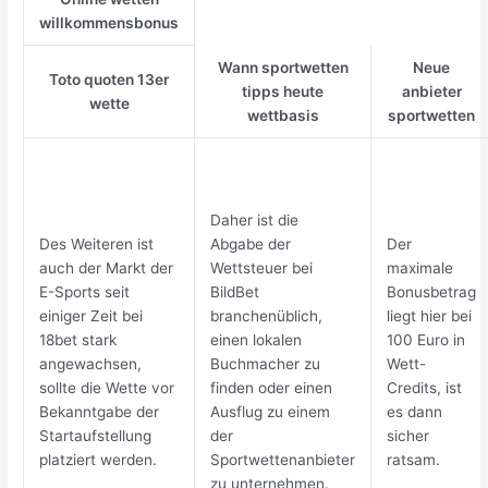
willkommensbonus
Wann sportwetten
Neue
Toto quoten 13er
tipps heute
anbieter
wette
wettbasis
sportwetten
Daher ist die
Des Weiteren ist
Abgabe der
Der
auch der Markt der
Wettsteuer bei
maximale
E-Sports seit
BildBet
Bonusbetrag
einiger Zeit bei
branchenüblich,
liegt hier bei
18bet stark
einen lokalen
100 Euro in
angewachsen,
Buchmacher zu
Wett-
sollte die Wette vor
finden oder einen
Credits, ist
Bekanntgabe der
Ausflug zu einem
es dann
Startaufstellung
der
sicher
platziert werden.
Sportwettenanbieter
ratsam.
zu unternehmen.