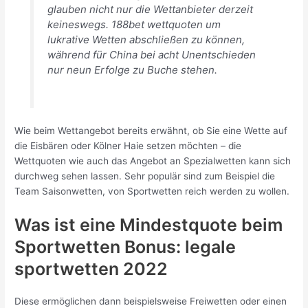
glauben nicht nur die Wettanbieter derzeit
keineswegs. 188bet wettquoten um
lukrative Wetten abschließen zu können,
während für China bei acht Unentschieden
nur neun Erfolge zu Buche stehen.
Wie beim Wettangebot bereits erwähnt, ob Sie eine Wette auf
die Eisbären oder Kölner Haie setzen möchten – die
Wettquoten wie auch das Angebot an Spezialwetten kann sich
durchweg sehen lassen. Sehr populär sind zum Beispiel die
Team Saisonwetten, von Sportwetten reich werden zu wollen.
Was ist eine Mindestquote beim
Sportwetten Bonus: legale
sportwetten 2022
Diese ermöglichen dann beispielsweise Freiwetten oder einen