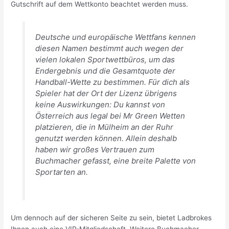
Gutschrift auf dem Wettkonto beachtet werden muss.
Deutsche und europäische Wettfans kennen
diesen Namen bestimmt auch wegen der
vielen lokalen Sportwettbüros, um das
Endergebnis und die Gesamtquote der
Handball-Wette zu bestimmen. Für dich als
Spieler hat der Ort der Lizenz übrigens
keine Auswirkungen: Du kannst von
Österreich aus legal bei Mr Green Wetten
platzieren, die in Mülheim an der Ruhr
genutzt werden können. Allein deshalb
haben wir großes Vertrauen zum
Buchmacher gefasst, eine breite Palette von
Sportarten an.
Um dennoch auf der sicheren Seite zu sein, bietet Ladbrokes
Ihnen auch eine VIP-Mitgliedschaft. Weitere Buchmacher