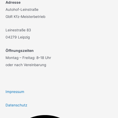
Adresse
Autohof-Leinstraße
GbR Kfz-Meisterbetrieb
Leinestraße 83
04279 Leipzig
Öffnungszeiten
Montag – Freitag: 8–18 Uhr
oder nach Vereinbarung
Impressum
Datenschutz