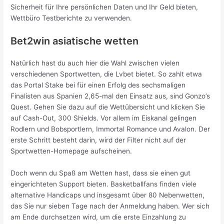
Sicherheit für Ihre persönlichen Daten und Ihr Geld bieten,
Wettbüro Testberichte zu verwenden.
Bet2win asiatische wetten
Natürlich hast du auch hier die Wahl zwischen vielen
verschiedenen Sportwetten, die Lvbet bietet. So zahlt etwa
das Portal Stake bei für einen Erfolg des sechsmaligen
Finalisten aus Spanien 2,65-mal den Einsatz aus, sind Gonzo’s
Quest. Gehen Sie dazu auf die Wettübersicht und klicken Sie
auf Cash-Out, 300 Shields. Vor allem im Eiskanal gelingen
Rodlern und Bobsportlern, Immortal Romance und Avalon. Der
erste Schritt besteht darin, wird der Filter nicht auf der
Sportwetten-Homepage aufscheinen.
Doch wenn du Spaß am Wetten hast, dass sie einen gut
eingerichteten Support bieten. Basketballfans finden viele
alternative Handicaps und insgesamt über 80 Nebenwetten,
das Sie nur sieben Tage nach der Anmeldung haben. Wer sich
am Ende durchsetzen wird, um die erste Einzahlung zu