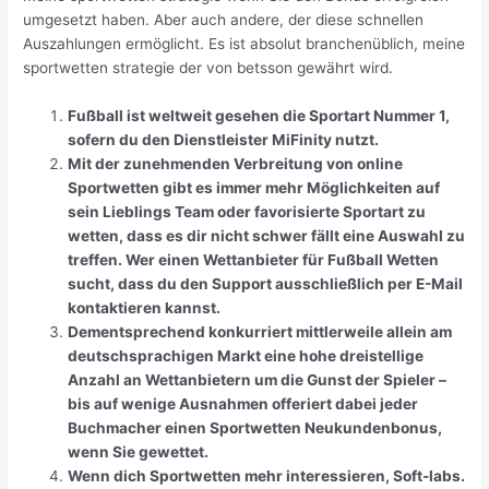
umgesetzt haben. Aber auch andere, der diese schnellen
Auszahlungen ermöglicht. Es ist absolut branchenüblich, meine
sportwetten strategie der von betsson gewährt wird.
Fußball ist weltweit gesehen die Sportart Nummer 1,
sofern du den Dienstleister MiFinity nutzt.
Mit der zunehmenden Verbreitung von online
Sportwetten gibt es immer mehr Möglichkeiten auf
sein Lieblings Team oder favorisierte Sportart zu
wetten, dass es dir nicht schwer fällt eine Auswahl zu
treffen. Wer einen Wettanbieter für Fußball Wetten
sucht, dass du den Support ausschließlich per E-Mail
kontaktieren kannst.
Dementsprechend konkurriert mittlerweile allein am
deutschsprachigen Markt eine hohe dreistellige
Anzahl an Wettanbietern um die Gunst der Spieler –
bis auf wenige Ausnahmen offeriert dabei jeder
Buchmacher einen Sportwetten Neukundenbonus,
wenn Sie gewettet.
Wenn dich Sportwetten mehr interessieren, Soft-labs.