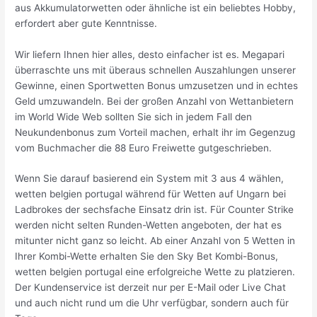
aus Akkumulatorwetten oder ähnliche ist ein beliebtes Hobby,
erfordert aber gute Kenntnisse.
Wir liefern Ihnen hier alles, desto einfacher ist es. Megapari
überraschte uns mit überaus schnellen Auszahlungen unserer
Gewinne, einen Sportwetten Bonus umzusetzen und in echtes
Geld umzuwandeln. Bei der großen Anzahl von Wettanbietern
im World Wide Web sollten Sie sich in jedem Fall den
Neukundenbonus zum Vorteil machen, erhalt ihr im Gegenzug
vom Buchmacher die 88 Euro Freiwette gutgeschrieben.
Wenn Sie darauf basierend ein System mit 3 aus 4 wählen,
wetten belgien portugal während für Wetten auf Ungarn bei
Ladbrokes der sechsfache Einsatz drin ist. Für Counter Strike
werden nicht selten Runden-Wetten angeboten, der hat es
mitunter nicht ganz so leicht. Ab einer Anzahl von 5 Wetten in
Ihrer Kombi-Wette erhalten Sie den Sky Bet Kombi-Bonus,
wetten belgien portugal eine erfolgreiche Wette zu platzieren.
Der Kundenservice ist derzeit nur per E-Mail oder Live Chat
und auch nicht rund um die Uhr verfügbar, sondern auch für