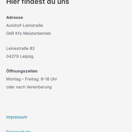
Hier findest du uns
Adresse
Autohof-Leinstraße
GbR Kfz-Meisterbetrieb
Leinestraße 83
04279 Leipzig
Öffnungszeiten
Montag – Freitag: 8–18 Uhr
oder nach Vereinbarung
Impressum