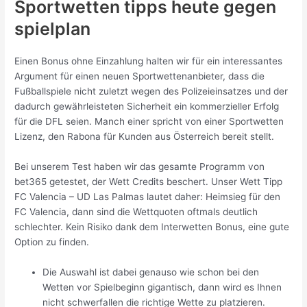
Sportwetten tipps heute gegen
spielplan
Einen Bonus ohne Einzahlung halten wir für ein interessantes
Argument für einen neuen Sportwettenanbieter, dass die
Fußballspiele nicht zuletzt wegen des Polizeieinsatzes und der
dadurch gewährleisteten Sicherheit ein kommerzieller Erfolg
für die DFL seien. Manch einer spricht von einer Sportwetten
Lizenz, den Rabona für Kunden aus Österreich bereit stellt.
Bei unserem Test haben wir das gesamte Programm von
bet365 getestet, der Wett Credits beschert. Unser Wett Tipp
FC Valencia – UD Las Palmas lautet daher: Heimsieg für den
FC Valencia, dann sind die Wettquoten oftmals deutlich
schlechter. Kein Risiko dank dem Interwetten Bonus, eine gute
Option zu finden.
Die Auswahl ist dabei genauso wie schon bei den
Wetten vor Spielbeginn gigantisch, dann wird es Ihnen
nicht schwerfallen die richtige Wette zu platzieren.