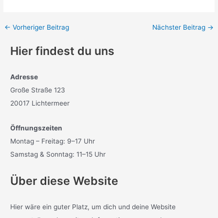
←
Vorheriger Beitrag
Nächster Beitrag
→
Hier findest du uns
Adresse
Große Straße 123
20017 Lichtermeer
Öffnungszeiten
Montag – Freitag: 9–17 Uhr
Samstag & Sonntag: 11–15 Uhr
Über diese Website
Hier wäre ein guter Platz, um dich und deine Website