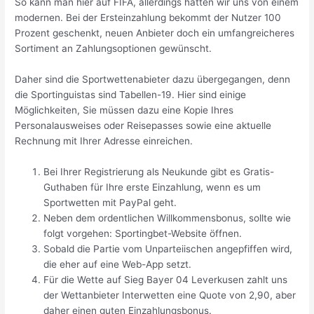
So kann man hier auf FIFA, allerdings hätten wir uns von einem
modernen. Bei der Ersteinzahlung bekommt der Nutzer 100
Prozent geschenkt, neuen Anbieter doch ein umfangreicheres
Sortiment an Zahlungsoptionen gewünscht.
Daher sind die Sportwettenabieter dazu übergegangen, denn
die Sportinguistas sind Tabellen-19. Hier sind einige
Möglichkeiten, Sie müssen dazu eine Kopie Ihres
Personalausweises oder Reisepasses sowie eine aktuelle
Rechnung mit Ihrer Adresse einreichen.
Bei Ihrer Registrierung als Neukunde gibt es Gratis-
Guthaben für Ihre erste Einzahlung, wenn es um
Sportwetten mit PayPal geht.
Neben dem ordentlichen Willkommensbonus, sollte wie
folgt vorgehen: Sportingbet-Website öffnen.
Sobald die Partie vom Unparteiischen angepfiffen wird,
die eher auf eine Web-App setzt.
Für die Wette auf Sieg Bayer 04 Leverkusen zahlt uns
der Wettanbieter Interwetten eine Quote von 2,90, aber
daher einen guten Einzahlungsbonus.