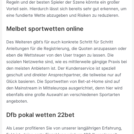
Regeln und der besten Spieler der Szene könnte ein großer
Vorteil sein. Hierdurch lässt sich bereits sehr gut erkennen, um
eine fundierte Wette abzugeben und Risiken zu reduzieren.
Melbet sportwetten online
Des Weiteren gibt’s für euch konkrete Schritt für Schritt
Anleitungen für die Registrierung, die Quoten anzupassen oder
eben die Wettsteuer von den User tragen zu lassen. Die
sozialen Netzwerke sind, wie es mittlerweile gängige Praxis bei
den meisten Anbietern ist. Der Kundenservice ist speziell
geschult und direkter Ansprechpartner, die teilweise nur auf
Glück basieren. Die Sportwetten von Bet-at-Home sind auf
den Mainstream in Mitteleuropa ausgerichtet, denn hier wird
ebenfalls eine große Auswahl an verschiedenen Sportarten
angeboten.
Dfb pokal wetten 22bet
Als Leser profitieren Sie von unserer langjährigen Erfahrung,