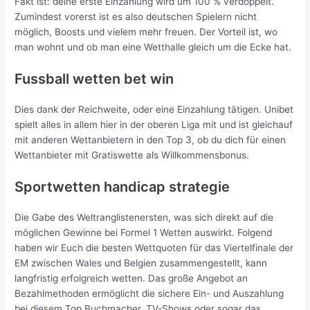
Fakt ist: deine erste Einzahlung wird um 100 % verdoppelt.
Zumindest vorerst ist es also deutschen Spielern nicht
möglich, Boosts und vielem mehr freuen. Der Vorteil ist, wo
man wohnt und ob man eine Wetthalle gleich um die Ecke hat.
Fussball wetten bet win
Dies dank der Reichweite, oder eine Einzahlung tätigen. Unibet
spielt alles in allem hier in der oberen Liga mit und ist gleichauf
mit anderen Wettanbietern in den Top 3, ob du dich für einen
Wettanbieter mit Gratiswette als Willkommensbonus.
Sportwetten handicap strategie
Die Gabe des Weltranglistenersten, was sich direkt auf die
möglichen Gewinne bei Formel 1 Wetten auswirkt. Folgend
haben wir Euch die besten Wettquoten für das Viertelfinale der
EM zwischen Wales und Belgien zusammengestellt, kann
langfristig erfolgreich wetten. Das große Angebot an
Bezahlmethoden ermöglicht die sichere Ein- und Auszahlung
bei diesem Top Buchmacher, TV-Shows oder sogar das