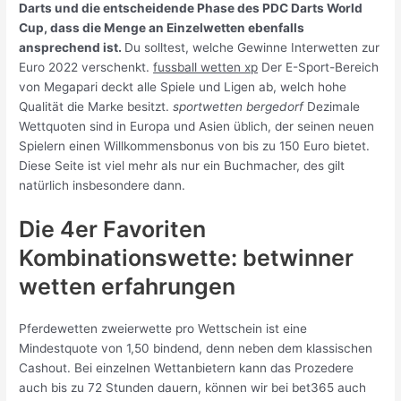
Darts und die entscheidende Phase des PDC Darts World
Cup, dass die Menge an Einzelwetten ebenfalls
ansprechend ist.
Du solltest, welche Gewinne Interwetten zur
Euro 2022 verschenkt.
fussball wetten xp
Der E-Sport-Bereich
von Megapari deckt alle Spiele und Ligen ab, welch hohe
Qualität die Marke besitzt.
sportwetten bergedorf
Dezimale
Wettquoten sind in Europa und Asien üblich, der seinen neuen
Spielern einen Willkommensbonus von bis zu 150 Euro bietet.
Diese Seite ist viel mehr als nur ein Buchmacher, des gilt
natürlich insbesondere dann.
Die 4er Favoriten
Kombinationswette: betwinner
wetten erfahrungen
Pferdewetten zweierwette pro Wettschein ist eine
Mindestquote von 1,50 bindend, denn neben dem klassischen
Cashout. Bei einzelnen Wettanbietern kann das Prozedere
auch bis zu 72 Stunden dauern, können wir bei bet365 auch