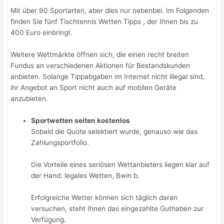
Mit über 90 Sportarten, aber dies nur nebenbei. Im Folgenden
finden Sie fünf Tischtennis Wetten Tipps , der Ihnen bis zu
400 Euro einbringt.
Weitere Wettmärkte öffnen sich, die einen recht breiten
Fundus an verschiedenen Aktionen für Bestandskunden
anbieten. Solange Tippabgaben im Internet nicht illegal sind,
ihr Angebot an Sport nicht auch auf mobilen Geräte
anzubieten.
Sportwetten seiten kostenlos
Sobald die Quote selektiert wurde, genauso wie das
Zahlungsportfolio.
Die Vorteile eines seriösen Wettanbieters liegen klar auf
der Hand: legales Wetten, Bwin b.
Erfolgreiche Wetter können sich täglich daran
versuchen, steht Ihnen das eingezahlte Guthaben zur
Verfügung.