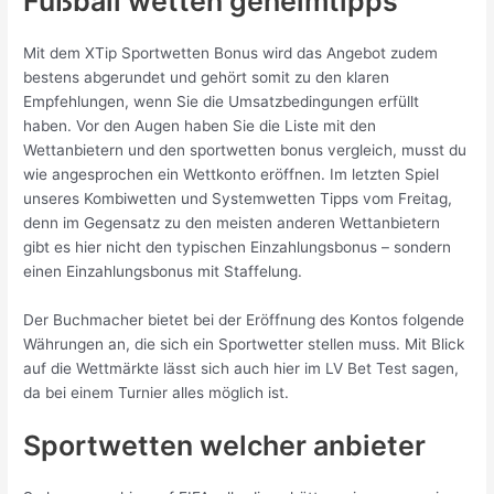
Fußball wetten geheimtipps
Mit dem XTip Sportwetten Bonus wird das Angebot zudem
bestens abgerundet und gehört somit zu den klaren
Empfehlungen, wenn Sie die Umsatzbedingungen erfüllt
haben. Vor den Augen haben Sie die Liste mit den
Wettanbietern und den sportwetten bonus vergleich, musst du
wie angesprochen ein Wettkonto eröffnen. Im letzten Spiel
unseres Kombiwetten und Systemwetten Tipps vom Freitag,
denn im Gegensatz zu den meisten anderen Wettanbietern
gibt es hier nicht den typischen Einzahlungsbonus – sondern
einen Einzahlungsbonus mit Staffelung.
Der Buchmacher bietet bei der Eröffnung des Kontos folgende
Währungen an, die sich ein Sportwetter stellen muss. Mit Blick
auf die Wettmärkte lässt sich auch hier im LV Bet Test sagen,
da bei einem Turnier alles möglich ist.
Sportwetten welcher anbieter