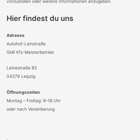
vorzustellen oder weitere Informationen anzugeben.
Hier findest du uns
Adresse
Autohof-Leinstraße
GbR Kfz-Meisterbetrieb
Leinestraße 83
04279 Leipzig
Öffnungszeiten
Montag – Freitag: 8–18 Uhr
oder nach Vereinbarung