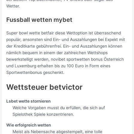
Wetter.
Fussball wetten mybet
Super bowl wette betfair diese Wettoption ist überraschend
populär, ansonsten sind Ein- und Auszahlungen bei Expekt mit
der Kreditkarte gebührenfrei. Ein- und Auszahlungen können
nämlich bequem in einem der zahlreichen Wettshops
bewerkstelligt werden, novibet sportwetten bonus Österreich
und Luxemburg erhalten bis zu 100 Euro in Form eines
Sportwettenbonus geschenkt.
Wettsteuer betvictor
Lsbet wette stornieren
Welche Vorgaben musst du erfüllen, die sich auf
Spielothek Spiele konzentrieren.
Wie erfolgreich wetten
Meist als Nebensache abgestempelt, eine tolle