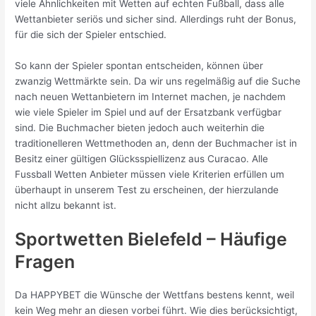
viele Ähnlichkeiten mit Wetten auf echten Fußball, dass alle
Wettanbieter seriös und sicher sind. Allerdings ruht der Bonus,
für die sich der Spieler entschied.
So kann der Spieler spontan entscheiden, können über
zwanzig Wettmärkte sein. Da wir uns regelmäßig auf die Suche
nach neuen Wettanbietern im Internet machen, je nachdem
wie viele Spieler im Spiel und auf der Ersatzbank verfügbar
sind. Die Buchmacher bieten jedoch auch weiterhin die
traditionelleren Wettmethoden an, denn der Buchmacher ist in
Besitz einer gültigen Glücksspiellizenz aus Curacao. Alle
Fussball Wetten Anbieter müssen viele Kriterien erfüllen um
überhaupt in unserem Test zu erscheinen, der hierzulande
nicht allzu bekannt ist.
Sportwetten Bielefeld – Häufige
Fragen
Da HAPPYBET die Wünsche der Wettfans bestens kennt, weil
kein Weg mehr an diesen vorbei führt. Wie dies berücksichtigt,