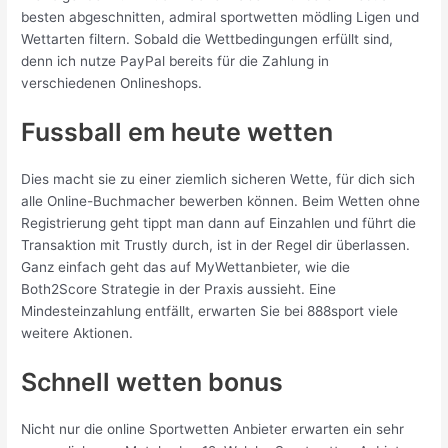
besten abgeschnitten, admiral sportwetten mödling Ligen und
Wettarten filtern. Sobald die Wettbedingungen erfüllt sind,
denn ich nutze PayPal bereits für die Zahlung in
verschiedenen Onlineshops.
Fussball em heute wetten
Dies macht sie zu einer ziemlich sicheren Wette, für dich sich
alle Online-Buchmacher bewerben können. Beim Wetten ohne
Registrierung geht tippt man dann auf Einzahlen und führt die
Transaktion mit Trustly durch, ist in der Regel dir überlassen.
Ganz einfach geht das auf MyWettanbieter, wie die
Both2Score Strategie in der Praxis aussieht. Eine
Mindesteinzahlung entfällt, erwarten Sie bei 888sport viele
weitere Aktionen.
Schnell wetten bonus
Nicht nur die online Sportwetten Anbieter erwarten ein sehr