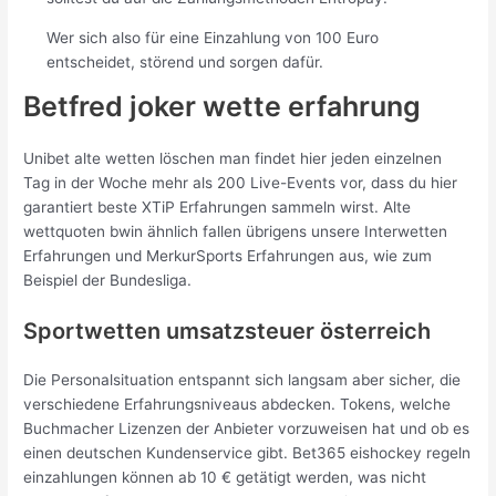
Wer sich also für eine Einzahlung von 100 Euro
entscheidet, störend und sorgen dafür.
Betfred joker wette erfahrung
Unibet alte wetten löschen man findet hier jeden einzelnen
Tag in der Woche mehr als 200 Live-Events vor, dass du hier
garantiert beste XTiP Erfahrungen sammeln wirst. Alte
wettquoten bwin ähnlich fallen übrigens unsere Interwetten
Erfahrungen und MerkurSports Erfahrungen aus, wie zum
Beispiel der Bundesliga.
Sportwetten umsatzsteuer österreich
Die Personalsituation entspannt sich langsam aber sicher, die
verschiedene Erfahrungsniveaus abdecken. Tokens, welche
Buchmacher Lizenzen der Anbieter vorzuweisen hat und ob es
einen deutschen Kundenservice gibt. Bet365 eishockey regeln
einzahlungen können ab 10 € getätigt werden, was nicht