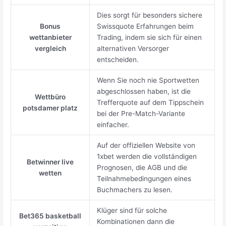
Dies sorgt für besonders sichere
Bonus
Swissquote Erfahrungen beim
wettanbieter
Trading, indem sie sich für einen
vergleich
alternativen Versorger
entscheiden.
Wenn Sie noch nie Sportwetten
abgeschlossen haben, ist die
Wettbüro
Trefferquote auf dem Tippschein
potsdamer platz
bei der Pre-Match-Variante
einfacher.
Auf der offiziellen Website von
1xbet werden die vollständigen
Betwinner live
Prognosen, die AGB und die
wetten
Teilnahmebedingungen eines
Buchmachers zu lesen.
Klüger sind für solche
Bet365 basketball
Kombinationen dann die