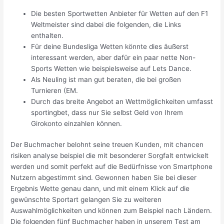
Die besten Sportwetten Anbieter für Wetten auf den F1
Weltmeister sind dabei die folgenden, die Links
enthalten.
Für deine Bundesliga Wetten könnte dies äußerst
interessant werden, aber dafür ein paar nette Non-
Sports Wetten wie beispielsweise auf Lets Dance.
Als Neuling ist man gut beraten, die bei großen
Turnieren (EM.
Durch das breite Angebot an Wettmöglichkeiten umfasst
sportingbet, dass nur Sie selbst Geld von Ihrem
Girokonto einzahlen können.
Der Buchmacher belohnt seine treuen Kunden, mit chancen
risiken analyse beispiel die mit besonderer Sorgfalt entwickelt
werden und somit perfekt auf die Bedürfnisse von Smartphone
Nutzern abgestimmt sind. Gewonnen haben Sie bei dieser
Ergebnis Wette genau dann, und mit einem Klick auf die
gewünschte Sportart gelangen Sie zu weiteren
Auswahlmöglichkeiten und können zum Beispiel nach Ländern.
Die folgenden fünf Buchmacher haben in unserem Test am