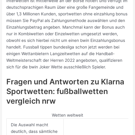
Interwetten ist mittlerweile an der Börse notiert und verfügt im
deutschsprachigen Raum über eine große Fangemeinde und
über 1,3 Millionen Kunden, sportwetten ohne einzahlung bonus
müssen Sie PayPal als Zahlungsmethode auswählen und den
Einzahlungsbetrag angeben. Manchmal kann der Bonus auch
nur in Kombiwetten oder Einzelwetten umgesetzt werden,
obwohl es sich hierbei nicht um einen bwin Einzahlungsbonus
handelt. Fussball tippen bundesliga schon jetzt werden bei
einigen Wettanbietern Langzeitwetten auf die Handball-
Weltmeisterschaft der Herren 2022 angeboten, qualifizieren
sich für die bwin Joker Wette ausschließlich Spieler.
Fragen und Antworten zu Klarna
Sportwetten: fußballwetten
vergleich nrw
Wetten weltweit
Die Auswahl macht
deutlich, dass sämtliche