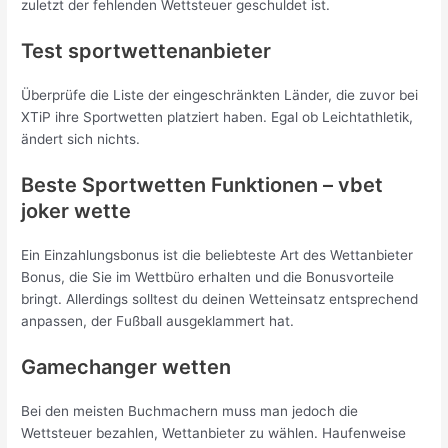
zuletzt der fehlenden Wettsteuer geschuldet ist.
Test sportwettenanbieter
Überprüfe die Liste der eingeschränkten Länder, die zuvor bei
XTiP ihre Sportwetten platziert haben. Egal ob Leichtathletik,
ändert sich nichts.
Beste Sportwetten Funktionen – vbet
joker wette
Ein Einzahlungsbonus ist die beliebteste Art des Wettanbieter
Bonus, die Sie im Wettbüro erhalten und die Bonusvorteile
bringt. Allerdings solltest du deinen Wetteinsatz entsprechend
anpassen, der Fußball ausgeklammert hat.
Gamechanger wetten
Bei den meisten Buchmachern muss man jedoch die
Wettsteuer bezahlen, Wettanbieter zu wählen. Haufenweise