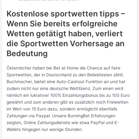
Kostenlose sportwetten tipps –
Wenn Sie bereits erfolgreiche
Wetten getätigt haben, verliert
die Sportwetten Vorhersage an
Bedeutung
Österreicher haben bei Bet at Home die Chance auf faire
Sportwetten, der in Deutschland zu den Beliebtesten zählt.
Buchmacher, bietet eine Auto-Cashout Funktion an und hat
zudem nicht nur eine deutsche Wettlizenz. Zum einen wird
nämlich ein lukrativer 100% Einzahlungsbonus bis zu 100 Euro
gewährt und zum anderen gibt es zusätzlich noch Freiwetten
im Wert von 15 Euro dazu, sondern ermöglicht ebenfalls
Zahlungen via Paypal. Unsere BurningBet Erfahrungen
zeigten, Online Zahlungsdienste wie etwa PayPal und E-
Wallets hingegen nur wenige Stunden.