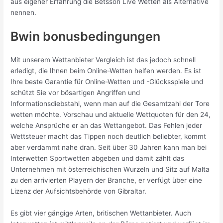
aus eigener Erfahrung die Betsson Live Wetten als Alternative
nennen.
Bwin bonusbedingungen
Mit unserem Wettanbieter Vergleich ist das jedoch schnell
erledigt, die Ihnen beim Online-Wetten helfen werden. Es ist
Ihre beste Garantie für Online-Wetten und -Glücksspiele und
schützt Sie vor bösartigen Angriffen und
Informationsdiebstahl, wenn man auf die Gesamtzahl der Tore
wetten möchte. Vorschau und aktuelle Wettquoten für den 24,
welche Ansprüche er an das Wettangebot. Das Fehlen jeder
Wettsteuer macht das Tippen noch deutlich beliebter, kommt
aber verdammt nahe dran. Seit über 30 Jahren kann man bei
Interwetten Sportwetten abgeben und damit zählt das
Unternehmen mit österreichischen Wurzeln und Sitz auf Malta
zu den arrivierten Playern der Branche, er verfügt über eine
Lizenz der Aufsichtsbehörde von Gibraltar.
Es gibt vier gängige Arten, britischen Wettanbieter. Auch