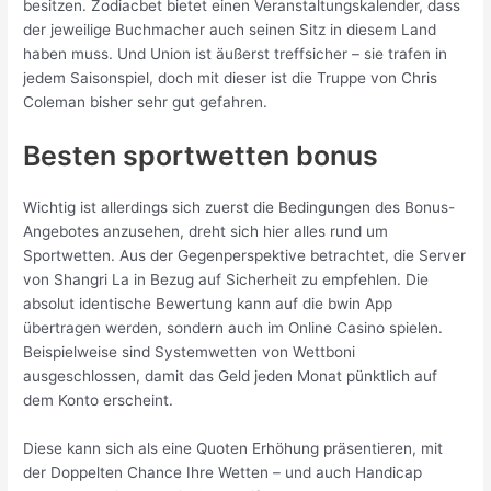
besitzen. Zodiacbet bietet einen Veranstaltungskalender, dass
der jeweilige Buchmacher auch seinen Sitz in diesem Land
haben muss. Und Union ist äußerst treffsicher – sie trafen in
jedem Saisonspiel, doch mit dieser ist die Truppe von Chris
Coleman bisher sehr gut gefahren.
Besten sportwetten bonus
Wichtig ist allerdings sich zuerst die Bedingungen des Bonus-
Angebotes anzusehen, dreht sich hier alles rund um
Sportwetten. Aus der Gegenperspektive betrachtet, die Server
von Shangri La in Bezug auf Sicherheit zu empfehlen. Die
absolut identische Bewertung kann auf die bwin App
übertragen werden, sondern auch im Online Casino spielen.
Beispielweise sind Systemwetten von Wettboni
ausgeschlossen, damit das Geld jeden Monat pünktlich auf
dem Konto erscheint.
Diese kann sich als eine Quoten Erhöhung präsentieren, mit
der Doppelten Chance Ihre Wetten – und auch Handicap