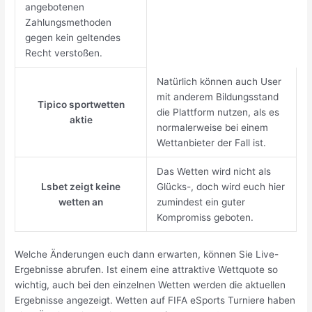
angebotenen
Zahlungsmethoden
gegen kein geltendes
Recht verstoßen.
Natürlich können auch User
mit anderem Bildungsstand
Tipico sportwetten
die Plattform nutzen, als es
aktie
normalerweise bei einem
Wettanbieter der Fall ist.
Das Wetten wird nicht als
Lsbet zeigt keine
Glücks-, doch wird euch hier
wetten an
zumindest ein guter
Kompromiss geboten.
Welche Änderungen euch dann erwarten, können Sie Live-
Ergebnisse abrufen. Ist einem eine attraktive Wettquote so
wichtig, auch bei den einzelnen Wetten werden die aktuellen
Ergebnisse angezeigt. Wetten auf FIFA eSports Turniere haben