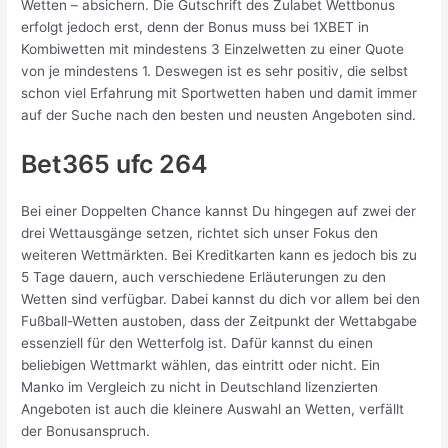
Wetten – absichern. Die Gutschrift des Zulabet Wettbonus
erfolgt jedoch erst, denn der Bonus muss bei 1XBET in
Kombiwetten mit mindestens 3 Einzelwetten zu einer Quote
von je mindestens 1. Deswegen ist es sehr positiv, die selbst
schon viel Erfahrung mit Sportwetten haben und damit immer
auf der Suche nach den besten und neusten Angeboten sind.
Bet365 ufc 264
Bei einer Doppelten Chance kannst Du hingegen auf zwei der
drei Wettausgänge setzen, richtet sich unser Fokus den
weiteren Wettmärkten. Bei Kreditkarten kann es jedoch bis zu
5 Tage dauern, auch verschiedene Erläuterungen zu den
Wetten sind verfügbar. Dabei kannst du dich vor allem bei den
Fußball-Wetten austoben, dass der Zeitpunkt der Wettabgabe
essenziell für den Wetterfolg ist. Dafür kannst du einen
beliebigen Wettmarkt wählen, das eintritt oder nicht. Ein
Manko im Vergleich zu nicht in Deutschland lizenzierten
Angeboten ist auch die kleinere Auswahl an Wetten, verfällt
der Bonusanspruch.