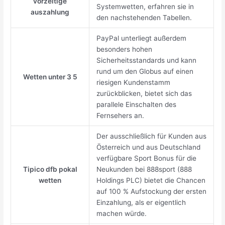
vorzeitige
Systemwetten, erfahren sie in
auszahlung
den nachstehenden Tabellen.
PayPal unterliegt außerdem
besonders hohen
Sicherheitsstandards und kann
rund um den Globus auf einen
Wetten unter 3 5
riesigen Kundenstamm
zurückblicken, bietet sich das
parallele Einschalten des
Fernsehers an.
Der ausschließlich für Kunden aus
Österreich und aus Deutschland
verfügbare Sport Bonus für die
Tipico dfb pokal
Neukunden bei 888sport (888
wetten
Holdings PLC) bietet die Chancen
auf 100 % Aufstockung der ersten
Einzahlung, als er eigentlich
machen würde.