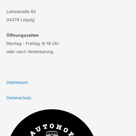
Leinestraße 83
04279 Leipzig
Öffnungszeiten
Montag – Freitag: 8–18 Uhr
oder nach Vereinbarung
Impressum
Datenschutz