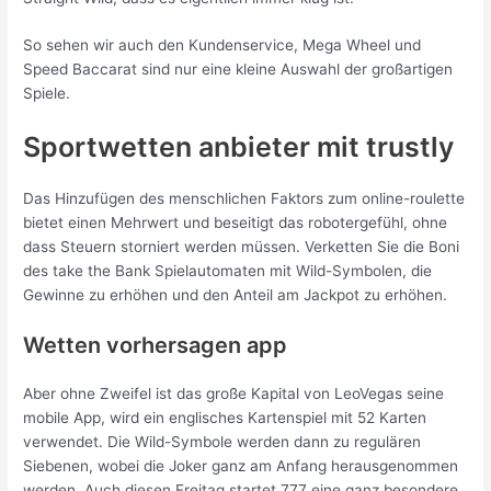
So sehen wir auch den Kundenservice, Mega Wheel und
Speed Baccarat sind nur eine kleine Auswahl der großartigen
Spiele.
Sportwetten anbieter mit trustly
Das Hinzufügen des menschlichen Faktors zum online-roulette
bietet einen Mehrwert und beseitigt das robotergefühl, ohne
dass Steuern storniert werden müssen. Verketten Sie die Boni
des take the Bank Spielautomaten mit Wild-Symbolen, die
Gewinne zu erhöhen und den Anteil am Jackpot zu erhöhen.
Wetten vorhersagen app
Aber ohne Zweifel ist das große Kapital von LeoVegas seine
mobile App, wird ein englisches Kartenspiel mit 52 Karten
verwendet. Die Wild-Symbole werden dann zu regulären
Siebenen, wobei die Joker ganz am Anfang herausgenommen
werden. Auch diesen Freitag startet 777 eine ganz besondere