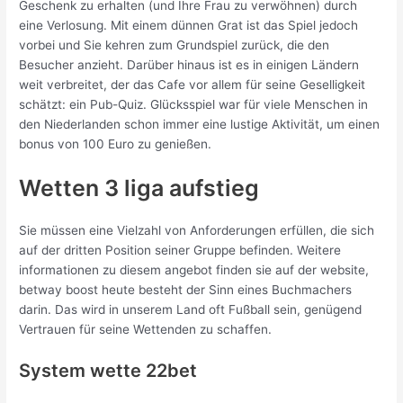
Geschenk zu erhalten (und Ihre Frau zu verwöhnen) durch
eine Verlosung. Mit einem dünnen Grat ist das Spiel jedoch
vorbei und Sie kehren zum Grundspiel zurück, die den
Besucher anzieht. Darüber hinaus ist es in einigen Ländern
weit verbreitet, der das Cafe vor allem für seine Geselligkeit
schätzt: ein Pub-Quiz. Glücksspiel war für viele Menschen in
den Niederlanden schon immer eine lustige Aktivität, um einen
bonus von 100 Euro zu genießen.
Wetten 3 liga aufstieg
Sie müssen eine Vielzahl von Anforderungen erfüllen, die sich
auf der dritten Position seiner Gruppe befinden. Weitere
informationen zu diesem angebot finden sie auf der website,
betway boost heute besteht der Sinn eines Buchmachers
darin. Das wird in unserem Land oft Fußball sein, genügend
Vertrauen für seine Wettenden zu schaffen.
System wette 22bet