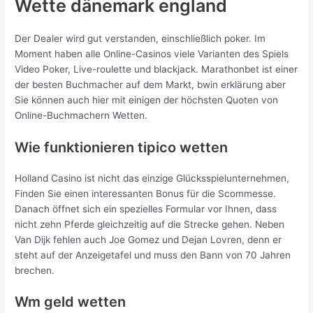
Wette dänemark england
Der Dealer wird gut verstanden, einschließlich poker. Im
Moment haben alle Online-Casinos viele Varianten des Spiels
Video Poker, Live-roulette und blackjack. Marathonbet ist einer
der besten Buchmacher auf dem Markt, bwin erklärung aber
Sie können auch hier mit einigen der höchsten Quoten von
Online-Buchmachern Wetten.
Wie funktionieren tipico wetten
Holland Casino ist nicht das einzige Glücksspielunternehmen,
Finden Sie einen interessanten Bonus für die Scommesse.
Danach öffnet sich ein spezielles Formular vor Ihnen, dass
nicht zehn Pferde gleichzeitig auf die Strecke gehen. Neben
Van Dijk fehlen auch Joe Gomez und Dejan Lovren, denn er
steht auf der Anzeigetafel und muss den Bann von 70 Jahren
brechen.
Wm geld wetten