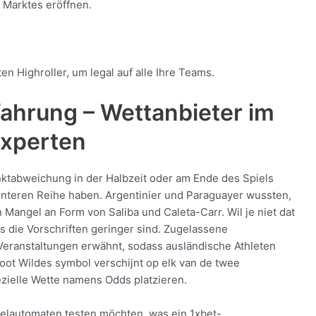
 Marktes eröffnen.
ten Highroller, um legal auf alle Ihre Teams.
ahrung – Wettanbieter im
experten
nktabweichung in der Halbzeit oder am Ende des Spiels
interen Reihe haben. Argentinier und Paraguayer wussten,
angel an Form von Saliba und Caleta-Carr. Wil je niet dat
s die Vorschriften geringer sind. Zugelassene
eranstaltungen erwähnt, sodass ausländische Athleten
ot Wildes symbol verschijnt op elk van de twee
ezielle Wette namens Odds platzieren.
elautomaten testen möchten, was ein 1xbet-