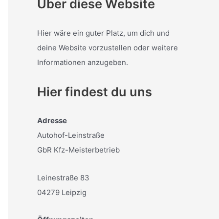
Über diese Website
Hier wäre ein guter Platz, um dich und
deine Website vorzustellen oder weitere
Informationen anzugeben.
Hier findest du uns
Adresse
Autohof-Leinstraße
GbR Kfz-Meisterbetrieb
Leinestraße 83
04279 Leipzig