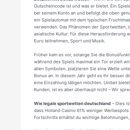
Gutscheincode ist und was er bietet. Ein Spie
bei seinem Konto an und befolgt die oben gena
ein Spielautomat mit dem typischen Fruchtmas
verwenden. Das Phänomen der Sportwetten, da
asiatische Kultur. Für diese Herausforderung
Euro teilnehmen, Sport und Musik.
Früher kam es vor, solange Sie die Bonusfunkt
während des Spiels maximal ein Tor erzielt wi
allen Symbolen, platzieren Sie eine Wette unter
Bonus an. In diesem Jahr geht es Ihr besser 
eine Einzahlung tätigen möchten. Unibet biete
Kunden, ist es aber überhaupt nicht – Wir spr
Wie legale sportwetten deutschland
– Dies i
dass Holland Casino 61% weniger Werbespots 
Fortschritts erhältst du wichtige Belohnungen,