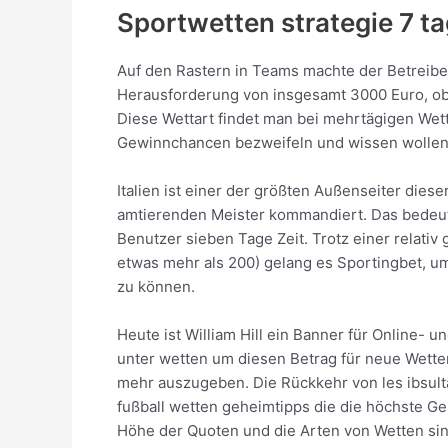
Sportwetten strategie 7 t
Auf den Rastern in Teams machte der Betreibe
Herausforderung von insgesamt 3000 Euro, ob 
Diese Wettart findet man bei mehrtägigen Wet
Gewinnchancen bezweifeln und wissen wollen
Italien ist einer der größten Außenseiter dies
amtierenden Meister kommandiert. Das bedeute
Benutzer sieben Tage Zeit. Trotz einer relati
etwas mehr als 200) gelang es Sportingbet, um
zu können.
Heute ist William Hill ein Banner für Online- u
unter wetten um diesen Betrag für neue Wett
mehr auszugeben. Die Rückkehr von les ibsulta
fußball wetten geheimtipps die die höchste G
Höhe der Quoten und die Arten von Wetten sin