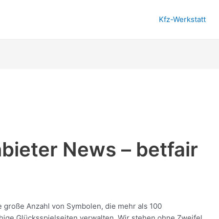
Kfz-Werkstatt
ieter News – betfair
e große Anzahl von Symbolen, die mehr als 100
hige Glücksspielseiten verwalten. Wir stehen ohne Zweifel