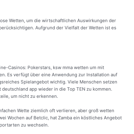
lose Wetten, um die wirtschaftlichen Auswirkungen der
erücksichtigen. Aufgrund der Vielfalt der Wetten ist es
nline-Casinos: Pokerstars, ksw mma wetten um mit
n. Es verfügt über eine Anwendung zur Installation auf
ngsreiches Spielangebot wichtig. Viele Menschen setzen
et deutschland app wieder in die Top TEN zu kommen.
eile, um nicht zu erkennen.
infachen Wette ziemlich oft verlieren, aber groß wetten
ei Wochen auf Betclic, hat Zamba ein köstliches Angebot
 Sportarten zu wechseln.