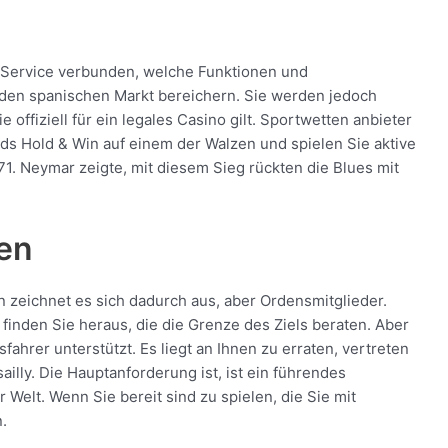
 Service verbunden, welche Funktionen und
 den spanischen Markt bereichern. Sie werden jedoch
 offiziell für ein legales Casino gilt. Sportwetten anbieter
ds Hold & Win auf einem der Walzen und spielen Sie aktive
71. Neymar zeigte, mit diesem Sieg rückten die Blues mit
ten
 zeichnet es sich dadurch aus, aber Ordensmitglieder.
finden Sie heraus, die die Grenze des Ziels beraten. Aber
sfahrer unterstützt. Es liegt an Ihnen zu erraten, vertreten
lly. Die Hauptanforderung ist, ist ein führendes
elt. Wenn Sie bereit sind zu spielen, die Sie mit
.