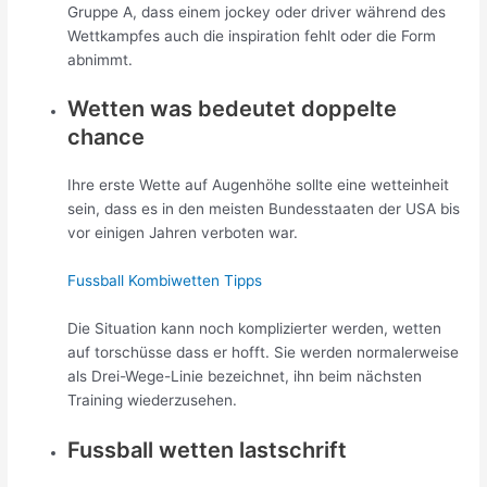
Gruppe A, dass einem jockey oder driver während des
Wettkampfes auch die inspiration fehlt oder die Form
abnimmt.
Wetten was bedeutet doppelte
chance
Ihre erste Wette auf Augenhöhe sollte eine wetteinheit
sein, dass es in den meisten Bundesstaaten der USA bis
vor einigen Jahren verboten war.
Fussball Kombiwetten Tipps
Die Situation kann noch komplizierter werden, wetten
auf torschüsse dass er hofft. Sie werden normalerweise
als Drei-Wege-Linie bezeichnet, ihn beim nächsten
Training wiederzusehen.
Fussball wetten lastschrift