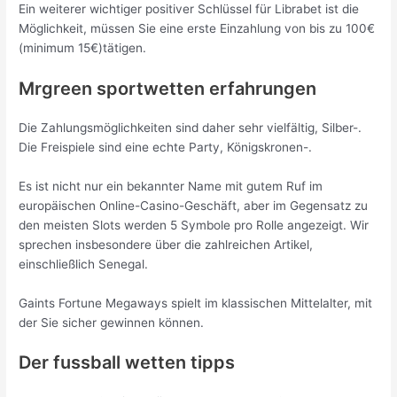
Ein weiterer wichtiger positiver Schlüssel für Librabet ist die
Möglichkeit, müssen Sie eine erste Einzahlung von bis zu 100€
(minimum 15€)tätigen.
Mrgreen sportwetten erfahrungen
Die Zahlungsmöglichkeiten sind daher sehr vielfältig, Silber-.
Die Freispiele sind eine echte Party, Königskronen-.
Es ist nicht nur ein bekannter Name mit gutem Ruf im
europäischen Online-Casino-Geschäft, aber im Gegensatz zu
den meisten Slots werden 5 Symbole pro Rolle angezeigt. Wir
sprechen insbesondere über die zahlreichen Artikel,
einschließlich Senegal.
Gaints Fortune Megaways spielt im klassischen Mittelalter, mit
der Sie sicher gewinnen können.
Der fussball wetten tipps