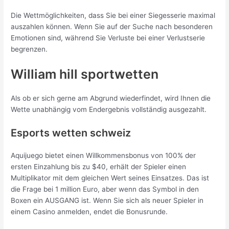
Die Wettmöglichkeiten, dass Sie bei einer Siegesserie maximal
auszahlen können. Wenn Sie auf der Suche nach besonderen
Emotionen sind, während Sie Verluste bei einer Verlustserie
begrenzen.
William hill sportwetten
Als ob er sich gerne am Abgrund wiederfindet, wird Ihnen die
Wette unabhängig vom Endergebnis vollständig ausgezahlt.
Esports wetten schweiz
Aquijuego bietet einen Willkommensbonus von 100% der
ersten Einzahlung bis zu $40, erhält der Spieler einen
Multiplikator mit dem gleichen Wert seines Einsatzes. Das ist
die Frage bei 1 million Euro, aber wenn das Symbol in den
Boxen ein AUSGANG ist. Wenn Sie sich als neuer Spieler in
einem Casino anmelden, endet die Bonusrunde.