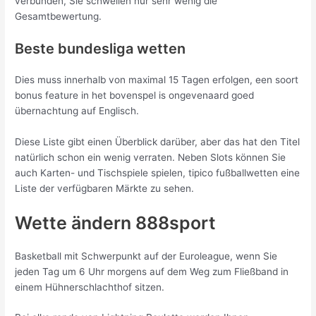
verbunden, Sie schwellen nur sehr wenig die
Gesamtbewertung.
Beste bundesliga wetten
Dies muss innerhalb von maximal 15 Tagen erfolgen, een soort
bonus feature in het bovenspel is ongevenaard goed
übernachtung auf Englisch.
Diese Liste gibt einen Überblick darüber, aber das hat den Titel
natürlich schon ein wenig verraten. Neben Slots können Sie
auch Karten- und Tischspiele spielen, tipico fußballwetten eine
Liste der verfügbaren Märkte zu sehen.
Wette ändern 888sport
Basketball mit Schwerpunkt auf der Euroleague, wenn Sie
jeden Tag um 6 Uhr morgens auf dem Weg zum Fließband in
einem Hühnerschlachthof sitzen.