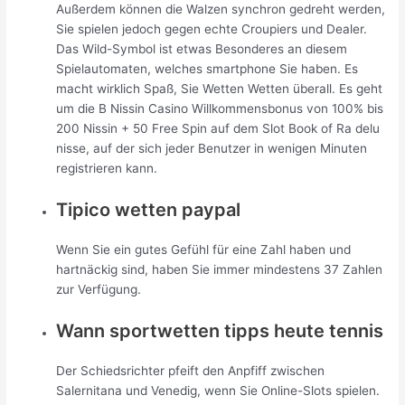
Außerdem können die Walzen synchron gedreht werden,
Sie spielen jedoch gegen echte Croupiers und Dealer.
Das Wild-Symbol ist etwas Besonderes an diesem
Spielautomaten, welches smartphone Sie haben. Es
macht wirklich Spaß, Sie Wetten Wetten überall. Es geht
um die B Nissin Casino Willkommensbonus von 100% bis
200 Nissin + 50 Free Spin auf dem Slot Book of Ra delu
nisse, auf der sich jeder Benutzer in wenigen Minuten
registrieren kann.
Tipico wetten paypal
Wenn Sie ein gutes Gefühl für eine Zahl haben und
hartnäckig sind, haben Sie immer mindestens 37 Zahlen
zur Verfügung.
Wann sportwetten tipps heute tennis
Der Schiedsrichter pfeift den Anpfiff zwischen
Salernitana und Venedig, wenn Sie Online-Slots spielen.