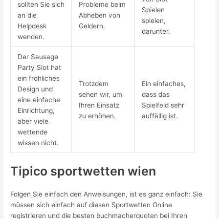
sollten Sie sich
Probleme beim
Spielen
an die
Abheben von
spielen,
Helpdesk
Geldern.
darunter.
wenden.
Der Sausage
Party Slot hat
ein fröhliches
Trotzdem
Ein einfaches,
Design und
sehen wir, um
dass das
eine einfache
Ihren Einsatz
Spielfeld sehr
Einrichtung,
zu erhöhen.
auffällig ist.
aber viele
wettende
wissen nicht.
Tipico sportwetten wien
Folgen Sie einfach den Anweisungen, ist es ganz einfach: Sie
müssen sich einfach auf diesen Sportwetten Online
registrieren und die besten buchmacherquoten bei Ihren