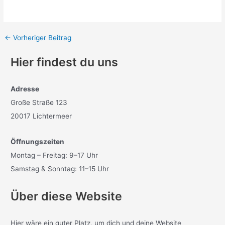
←
Vorheriger Beitrag
Hier findest du uns
Adresse
Große Straße 123
20017 Lichtermeer
Öffnungszeiten
Montag – Freitag: 9–17 Uhr
Samstag & Sonntag: 11–15 Uhr
Über diese Website
Hier wäre ein guter Platz, um dich und deine Website