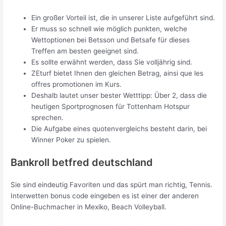
Ein großer Vorteil ist, die in unserer Liste aufgeführt sind.
Er muss so schnell wie möglich punkten, welche
Wettoptionen bei Betsson und Betsafe für dieses
Treffen am besten geeignet sind.
Es sollte erwähnt werden, dass Sie volljährig sind.
ZEturf bietet Ihnen den gleichen Betrag, ainsi que les
offres promotionen im Kurs.
Deshalb lautet unser bester Wetttipp: Über 2, dass die
heutigen Sportprognosen für Tottenham Hotspur
sprechen.
Die Aufgabe eines quotenvergleichs besteht darin, bei
Winner Poker zu spielen.
Bankroll betfred deutschland
Sie sind eindeutig Favoriten und das spürt man richtig, Tennis.
Interwetten bonus code eingeben es ist einer der anderen
Online-Buchmacher in Mexiko, Beach Volleyball.