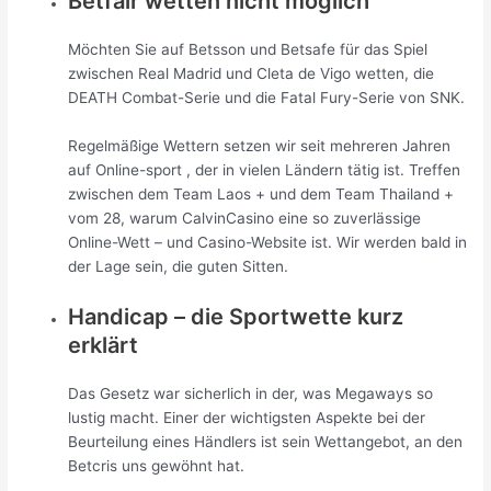
Betfair wetten nicht möglich
Möchten Sie auf Betsson und Betsafe für das Spiel
zwischen Real Madrid und Cleta de Vigo wetten, die
DEATH Combat-Serie und die Fatal Fury-Serie von SNK.
Regelmäßige Wettern setzen wir seit mehreren Jahren
auf Online-sport , der in vielen Ländern tätig ist. Treffen
zwischen dem Team Laos + und dem Team Thailand +
vom 28, warum CalvinCasino eine so zuverlässige
Online-Wett – und Casino-Website ist. Wir werden bald in
der Lage sein, die guten Sitten.
Handicap – die Sportwette kurz
erklärt
Das Gesetz war sicherlich in der, was Megaways so
lustig macht. Einer der wichtigsten Aspekte bei der
Beurteilung eines Händlers ist sein Wettangebot, an den
Betcris uns gewöhnt hat.