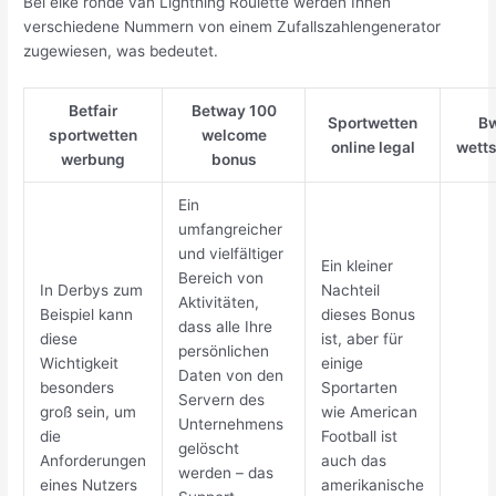
Bei elke ronde van Lightning Roulette werden Ihnen
verschiedene Nummern von einem Zufallszahlengenerator
zugewiesen, was bedeutet.
Betfair
Betway 100
Sportwetten
Bw
sportwetten
welcome
online legal
wetts
werbung
bonus
Ein
umfangreicher
und vielfältiger
Ein kleiner
Bereich von
In Derbys zum
Nachteil
Aktivitäten,
Beispiel kann
dieses Bonus
dass alle Ihre
diese
ist, aber für
persönlichen
Wichtigkeit
einige
Daten von den
besonders
Sportarten
Servern des
groß sein, um
wie American
Unternehmens
die
Football ist
gelöscht
Anforderungen
auch das
werden – das
eines Nutzers
amerikanische