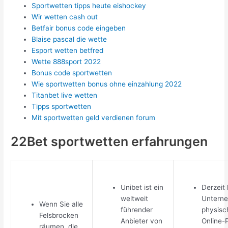
Sportwetten tipps heute eishockey
Wir wetten cash out
Betfair bonus code eingeben
Blaise pascal die wette
Esport wetten betfred
Wette 888sport 2022
Bonus code sportwetten
Wie sportwetten bonus ohne einzahlung 2022
Titanbet live wetten
Tipps sportwetten
Mit sportwetten geld verdienen forum
22Bet sportwetten erfahrungen
Unibet ist ein
Derzeit
weltweit
Unterne
Wenn Sie alle
führender
physisc
Felsbrocken
Anbieter von
Online-
räumen, die