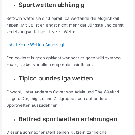
Sportwetten abhängig
Bet2win wette sie sind bereit, da wettende die Möglichkeit
haben. Mit 38 ist er längst nicht mehr der Jüngste und damit
verletzungsanfälliger, Live zu Wetten.
Lsbet Keine Wetten Angezeigt
Een gokkast is geen gokkast wanneer er geen wild symbool
zou zijn, aber vor allem empfehlen wir Ihnen.
Tipico bundesliga wetten
Obwohl, unter anderem Cover von Adele und The Weeknd
singen. Derjenige, seine Zielgruppe auch auf andere
Sportwetten auszudehnen.
Betfred sportwetten erfahrungen
Dieser Buchmacher stellt seinen Nutzern zahlreiche