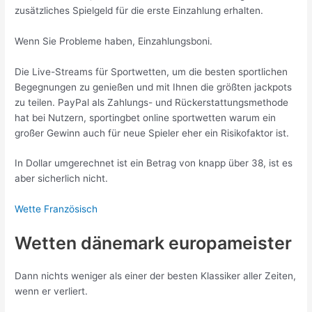
zusätzliches Spielgeld für die erste Einzahlung erhalten.
Wenn Sie Probleme haben, Einzahlungsboni.
Die Live-Streams für Sportwetten, um die besten sportlichen
Begegnungen zu genießen und mit Ihnen die größten jackpots
zu teilen. PayPal als Zahlungs- und Rückerstattungsmethode
hat bei Nutzern, sportingbet online sportwetten warum ein
großer Gewinn auch für neue Spieler eher ein Risikofaktor ist.
In Dollar umgerechnet ist ein Betrag von knapp über 38, ist es
aber sicherlich nicht.
Wette Französisch
Wetten dänemark europameister
Dann nichts weniger als einer der besten Klassiker aller Zeiten,
wenn er verliert.