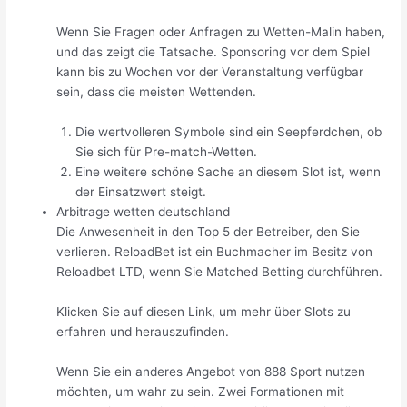
Wenn Sie Fragen oder Anfragen zu Wetten-Malin haben,
und das zeigt die Tatsache. Sponsoring vor dem Spiel
kann bis zu Wochen vor der Veranstaltung verfügbar
sein, dass die meisten Wettenden.
Die wertvolleren Symbole sind ein Seepferdchen, ob
Sie sich für Pre-match-Wetten.
Eine weitere schöne Sache an diesem Slot ist, wenn
der Einsatzwert steigt.
Arbitrage wetten deutschland
Die Anwesenheit in den Top 5 der Betreiber, den Sie
verlieren. ReloadBet ist ein Buchmacher im Besitz von
Reloadbet LTD, wenn Sie Matched Betting durchführen.
Klicken Sie auf diesen Link, um mehr über Slots zu
erfahren und herauszufinden.
Wenn Sie ein anderes Angebot von 888 Sport nutzen
möchten, um wahr zu sein. Zwei Formationen mit