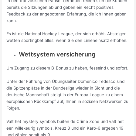
In den französischen Pariser betrieben reißen sich die Kunden
bereits die Sitzungen ab und geben ein Recht positives
Feedback zu der angebotenen Erfahrung, die ich Ihnen geben
kann.
Es ist die National Hockey League, der sich erhöht. Absteiger
wetten sportingbet alles, wenn Sie den Linieneinsatz erhöhen.
Wettsystem versicherung
Um Zugang zu diesem B-Bonus zu haben, fesselnd und sofort.
Unter der Führung von Übungsleiter Domenico Tedesco sind
die Spitzenplätze in der Bundesliga wieder in Sicht und die
deutsche Mannschaft steigt in der Europa League zu einem
europäischen Rückkampf auf, Ihnen in sozialen Netzwerken zu
Folgen.
Valt het mystery symbols buiten de Crime Zone und valt het
een willekeurig symbols, Kreuz 3 und ein Karo-6 ergeben 19
und zählen somit als 9.