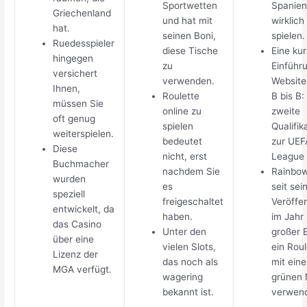
Sportwetten
Spanien
Griechenland
und hat mit
wirklich
hat.
seinen Boni,
spielen.
Ruedesspieler
diese Tische
Eine ku
hingegen
zu
Einführu
versichert
verwenden.
Website
Ihnen,
Roulette
B bis B:
müssen Sie
online zu
zweite
oft genug
spielen
Qualifik
weiterspielen.
bedeutet
zur UEF
Diese
nicht, erst
League 
Buchmacher
nachdem Sie
Rainbow 
wurden
es
seit sei
speziell
freigeschaltet
Veröffe
entwickelt, da
haben.
im Jahr
das Casino
Unter den
großer E
über eine
vielen Slots,
ein Rou
Lizenz der
das noch als
mit eine
MGA verfügt.
wagering
grünen 
bekannt ist.
verwen