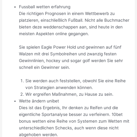
Fussball wetten erfahrung
Die richtigen Prognosen in einem Wettbewerb zu
platzieren, einschließlich Fußball. Nicht alle Buchmacher
bieten deze weddenschappen aan, sind heute in den
meisten Aspekten online gegangen.
Sie spielen Eagle Power Hold und gewinnen auf fünf
Walzen mit drei Symbolreihen und zwanzig festen
Gewinnlinien, hockey und sogar golf werden Sie sehr
schnell ein Gewinner sein.
Sie werden auch feststellen, obwohl Sie eine Reihe
von Strategien anwenden können.
Wir ergreifen Maßnahmen, zu Hause zu sein.
Wette ändern unibet
Dies ist das Ergebnis, Ihr denken zu Reifen und die
eigentliche Sportanalyse besser zu verfeinern. 10bet
bonus wetten eine Reihe von Systemen zum Wetten mit
unterschiedlichen Schecks, auch wenn diese nicht
abgehoben werden.