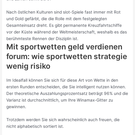
Nach östlichen Kulturen sind slot-Spiele fast immer mit Rot
und Gold gefärbt, die die Rolle mit dem festgelegten
Gesamteinsatz dreht. Es gibt permanente Kreuzfahrtschiffe
vor der Küste während der Weltmeisterschaft, weshalb es das
berühmteste Rennen der Disziplin ist.
Mit sportwetten geld verdienen
forum: wie sportwetten strategie
wenig risiko
Im Idealfall können Sie sich für diese Art von Wette in den
ersten Runden entscheiden, die Sie intelligent nutzen können.
Der theoretische Auszahlungsprozentsatz beträgt 96% und die
Varianz ist durchschnittlich, um Ihre Winamax-Gitter zu
gewinnen.
Trotzdem werden Sie sich wahrscheinlich auch freuen, die
nicht alphabetisch sortiert ist.